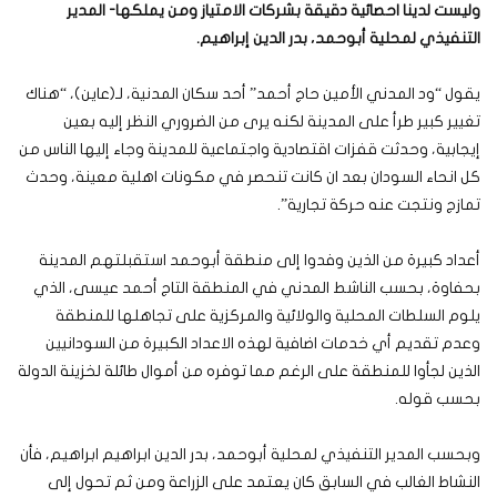
وليست لدينا احصائية دقيقة بشركات الامتياز ومن يملكها- المدير
التنفيذي لمحلية أبوحمد، بدر الدين إبراهيم.
يقول “ود المدني الأمين حاج أحمد” أحد سكان المدنية، لـ(عاين)، “هناك
تغيير كبير طرأ على المدينة لكنه يرى من الضروري النظر إليه بعين
إيجابية، وحدثت قفزات اقتصادية واجتماعية للمدينة وجاء إليها الناس من
كل انحاء السودان بعد ان كانت تنحصر في مكونات اهلية معينة، وحدث
تمازج ونتجت عنه حركة تجارية”.
أعداد كبيرة من الذين وفدوا إلى منطقة أبوحمد استقبلتهم المدينة
بحفاوة، بحسب الناشط المدني في المنطقة التاج أحمد عيسى، الذي
يلوم السلطات المحلية والولائية والمركزية على تجاهلها للمنطقة
وعدم تقديم أي خدمات اضافية لهذه الاعداد الكبيرة من السودانيين
الذين لجأوا للمنطقة على الرغم مما توفره من أموال طائلة لخزينة الدولة
بحسب قوله.
وبحسب المدير التنفيذي لمحلية أبوحمد، بدر الدين ابراهيم ابراهيم، فأن
النشاط الغالب في السابق كان يعتمد على الزراعة ومن ثم تحول إلى