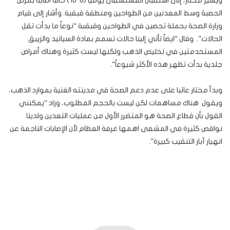
ويشير مختار، إلى استقبال المستشفى يومياً (8-10) حالة اصابة بمرض
الحصبة وسط المعدنين من الطواحين ومنطقة قبقبة. وأشار إلى قيام
وزارة الصحة بحملة تحصين في الطواحين وقبقبة “نوعاً ما بدأت تقل
الحالات”. وقال “ايضاً تأتي إلينا حالات تسمم بمادة السيانيد والزيبق
المستخدمتين في تخليص الذهب ولكنها ليست كثيرة وهناك أمراض
جلدية بدأت تظهر هذه الأكثر شيوعاً”.
وبدأ مختار عاتبا على عدم دعم الصحة في مدينته الغنية بموارد الذهب،
ويقول هناك مساهمات لكن ليست بالحجم المطلوب، وزاد “يمكنني
القول بأن قطاع الصحة هو المتضرر الأول من عمليات التعدين ولدينا
نواقص كثيرة في المشفى اهمها غرفة العظام لأن الإصابات الناجمة عن
انهيار آبار التنقيب كبيرة”.