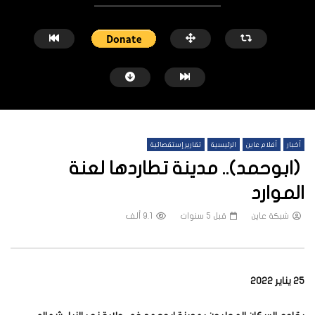
أخبار
أفلام عاين
الرئيسية
تقارير إستقصائية
(ابوحمد).. مدينة تطاردها لعنة
الموارد
شبكة عاين
قبل 5 سنوات
9.1 ألف
شاهد لاحقاً
تورط عملاق السيارات الألمانية (فولكس
المنتج الرئيسي للذهب في ا
فاغن) في “ذهب الدم” السوداني
مباشرة إلى “العدو”
شبكة عاين
قبل 4 أشهر
شبكة عاين
قبل 12 شهر
25 يناير 2022