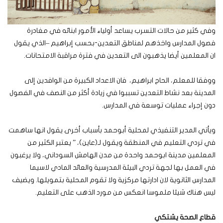
وفي كثير من حالات التسرب يساعد أولياء الأمور ابنائه في مغادرة
فصول المدارس واخذهم لمناطق التعدين-بحسب إبراهيم –الذي يقول
ان المعلمين أيضا يذهبون الى التعدين في فترة مراقبة الامتحانات.
ووفقا للمعلم، الحاج ابراهيم، فان الاعداد الكبيرة من الوافدين إلى
المدينة بعد نشاط التعدين تسببوا في زيادة أكثر من النصف في الفصول
دون إجراء عمليات توسعة في المدارس.
ويأتي المدير التنفيذي لمحلية أبوحمد بأسباب أخرى يقول انها ساهمت
في تردي التعليم في المنطقة ويقول لـ(عاين)، ” يعتبر الكثير من
المعلمين مدينة ابوحمد واحدة من مدن الهامش السوداني، ولا يرغبون
في العمل بها لجهة تردي البيئة المدرسية والعائد المادي لاسيما
المدارس الثانوية لان ادارتها مركزية ولا تقوم المحلية بتمويلها. ويضيف
ليس هناك شيئا ملموسا انعكس من مورد الذهب على التعليم.
قطاع الصحة يشتكي