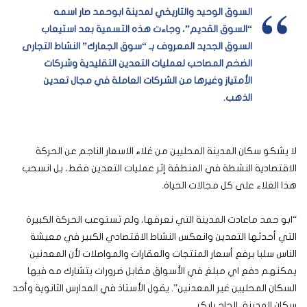
السوق الوحيد والتاريخي لمدينة ابوحمد صار اسمه
“السوق القديم”، وجاءت هذه التسمية بعد استيعاب
السوق الجديد المعروف بـ “سوق الجمارك” النشاط التجارى
الضخم المصاحب لعمليات التعدين التقليدية وشركات
الأمتياز وغيرها من الشركات العاملة في مجال تعدين
الذهب.
لا يشكو سكان المدينة المحليين من غلاء الاسعار الناجم عن الحركة
الاقتصادية النشطة في المنطقة إثر عمليات التعدين فقط، بل انسحب
هذا الغلاء على كل مجالات الحياة.
“ابو حمد ماعادت المدينة التي نعرفها، ولم تستوعب الحركة الكبيرة
التي أحدثها التعدين وانعكس النشاط الاقتصادي الكبير في معيشة
الناس سلبا برفع أسعار المنتجات والعقارات والمواصلات لأن المعدنين
يمكنهم دفع اي مبلغ في الأسواق مقابل ضرورات يتشارك مه فيها
السكان المحليين غير المعدنين”. يقول الأستاذ في المدارس الثانوية وأحد
سكان المدينة، الحاج بابكر.