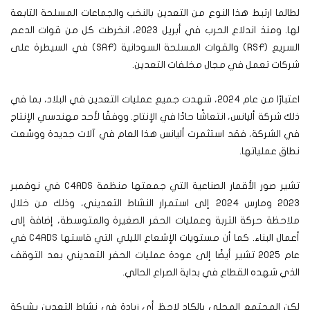
لطالما ارتبط هذا النوع من التعدين بالنخب والجماعات المسلحة التابعة
لها. ومنذ اندلاع الحرب في أبريل 2023، انخرطت كل من قوات الدعم
السريع (RSF) والقوات المسلحة السودانية (SAF) في السيطرة على
شركات تعمل في مجال مخلفات التعدين.
اعتبارًا من عام 2024، شهدت جميع عمليات التعدين في البلاد، بما في
ذلك شركة أليانس، انتعاشًا حادًا في الإنتاج. ووفقًا لأحد مهندسي الإنتاج
في الشركة، فقد استثمرت أليانس هذا العام في آلات جديدة ووسّعت
نطاق عملياتها.
تشير صور الأقمار الصناعية التي جمعتها منظمة C4ADS في نوفمبر
2023 ومارس 2024 إلى استمرار النشاط التعديني، وذلك من خلال
ملاحظة حركة التربة وعمليات الحفر الصغيرة والمتوسطة، إضافة إلى
أعمال البناء. كما أن مستويات الإشعاع الليلي التي قاستها C4ADS في
عام 2025 تشير أيضًا إلى عودة عمليات الحفر التعديني بعد التوقف
الذي شهده القطاع في بداية الصراع الحالي.
لكن المجتمع المحلي بالكاد لاحظ أي زيادة في نشاط التعدين بشركة