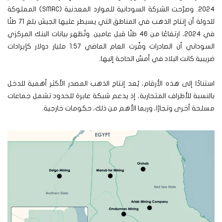
2024. وصرّحت الشركة السودانية للموارد المعدنية (SMRC) المملوكة
للدولة أن إنتاج الذهب في المناطق التي يسيطر عليها الجيش بلغ 71 طنًا
في 2024، ارتفاعًا من 46 طنًا قبل عامين. وتُظهر بيانات البنك المركزي
السوداني أن الصادرات وفّرت العام الماضي 1.57 مليار دولار كإيرادات
ضريبية كانت البلاد في أمسّ الحاجة إليها.
استنادًا إلى هذه الأرقام، يُعد إنتاج الذهب المصدر الأكثر أهمية للدخل
بالنسبة للأطراف المتحاربة، إذ يدعم شبكة عابرة للحدود تشمل جماعات
مسلحة أخرى وتجارًا، وربما الأهم من ذلك، حكومات خارجية.