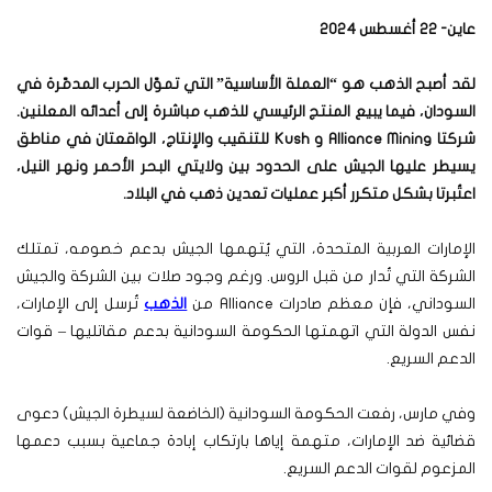
عاين- 22 أغسطس 2024
لقد أصبح الذهب هو “العملة الأساسية” التي تموّل الحرب المدمّرة في
السودان، فيما يبيع المنتج الرئيسي للذهب مباشرة إلى أعدائه المعلنين.
شركتا
Alliance Mining
و
Kush
للتنقيب والإنتاج، الواقعتان في مناطق
يسيطر عليها الجيش على الحدود بين ولايتي البحر الأحمر ونهر النيل،
اعتُبرتا بشكل متكرر أكبر عمليات تعدين ذهب في البلاد
.
الإمارات العربية المتحدة، التي يُتهمها الجيش بدعم خصومه، تمتلك
الشركة التي تُدار من قبل الروس. ورغم وجود صلات بين الشركة والجيش
السوداني، فإن معظم صادرات Alliance من
الذهب
تُرسل إلى الإمارات،
نفس الدولة التي اتهمتها الحكومة السودانية بدعم مقاتليها – قوات
الدعم السريع.
وفي مارس، رفعت الحكومة السودانية (الخاضعة لسيطرة الجيش) دعوى
قضائية ضد الإمارات، متهمة إياها بارتكاب إبادة جماعية بسبب دعمها
المزعوم لقوات الدعم السريع.