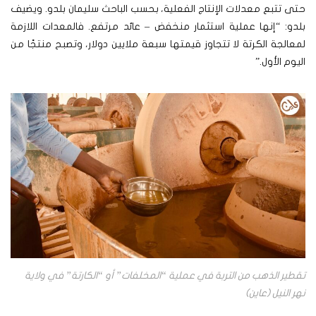
حتى تتبع معدلات الإنتاج الفعلية، بحسب الباحث سليمان بلدو. ويضيف
بلدو: “إنها عملية استثمار منخفض – عائد مرتفع. فالمعدات اللازمة
لمعالجة الكرتة لا تتجاوز قيمتها سبعة ملايين دولار، وتصبح منتجًا من
اليوم الأول.”
تقطير الذهب من التربة في عملية “المخلفات” أو “الكارتة” في ولاية
نهر النيل (عاين)