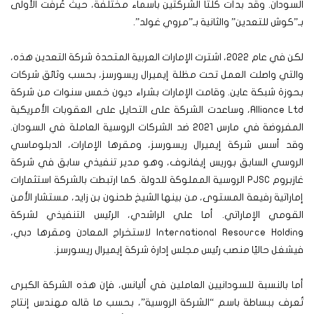
السودان. وقد بدأت كلتا الشركتين بأسماء مختلفة، حيث عُرفت الأولى
بـ”كوش للتعدين” والثانية بـ”مروي غولد”.
لكن في عام 2022، اشترت الإمارات العربية المتحدة شركة التعدين هذه،
والتي واصلت العمل تحت مظلة إيميرال ريسورسز، بحسب وثائق شركات
بحوزة شبكة عاين. وقامت الإمارات بشراء ديون خمس سنوات من شركة
Alliance Ltd، وساعدت الشركة على التحايل على العقوبات الأمريكية
المفروضة في مارس 2021 ضد الشركات الروسية العاملة في السودان.
وقد أسس شركة إيميرال ريسورسز، ومقرها الإمارات، الدبلوماسي
الروسي السابق بوريس إيفانوف، وهو مدير تنفيذي سابق في شركة
غازبروم PJSC الروسية المملوكة للدولة. كما ارتبطت بالشركة استثمارات
إماراتية رفيعة المستوى، من بينها الشيخ طحنون بن زايد، مستشار الأمن
القومي الإماراتي. أما علي الراشدي، الرئيس التنفيذي لشركة
International Resource Holding لاستخراج المعادن ومقرها دبي،
فيشغل حاليًا منصب رئيس مجلس إدارة شركة إيميرال ريسورسز.
أما بالنسبة للسودانيين العاملين في أليانس، فإن هذه الشركة الكبرى
تُعرف ببساطة باسم “الشركة الروسية”، بحسب ما قاله مهندس إنتاج