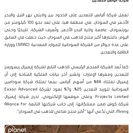
شركة أليانس للتعدين
تعمل شركة أليانس للتعدين على الحدود بين ولايتي نهر النيل والبحر
الأحمر في السودان، في منطقة هيا، على بُعد نحو 100 كيلومتر من
بورتسودان، عاصمة ولاية البحر الأحمر. وتُعرف الشركة، تاريخيًا وحتى
اليوم، باعتبارها أكبر منتج للذهب في السودان، حيث حصلت في السابق
على عدة جوائز من الشركة السودانية للموارد المعدنية (SMRC) ووزارة
الطاقة والتعدين.
كما تُعد الشركة المنجم الرئيسي للذهب التابع لشركة إيميرال ريسورسز
للتعدين ومقرها الإمارات. وتشير آخر بيانات الملكية المتاحة إلى أن
إيميرال تمتلك 68% من أسهم أليانس، بينما تمتلك شركة سودامين
السودانية لتوريد التعدين 25%، و7% تعود لشركة Exxon Advanced
Projects Limited. وعلى موقعها الإلكتروني، تدرج شركة إيميرال
شركة كوش ضمن ممتلكاتها، إلى جانب شركتها التابعة Alliance for
Mining، التي تدّعي أنها “أكبر منتج صناعي للذهب في السودان”.