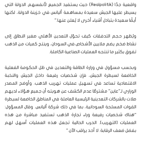
واقعية جدًا (Realpolitik) حيث يستفيد الجميع لأنفسهم. الدولة التي
يسيطر عليها الجيش سعيدة بمساهمة أليانس في خزينة الدولة، لكنها
أيضًا سعيدة بتبادل أشياء أخرى لا يُعلن عنها.”
ويُظهر حجم التدفقات كيف تحوّل التعدين الأهلي صغير النطاق إلى
نشاط ضخم يضم ملايين الأشخاص في السودان، وينتج كميات من الذهب
تفوق بكثير ما تنتجه العمليات الصناعية الكاملة.
وبحسب مسؤول في وزارة الطاقة والتعدين في ظل الحكومة الفعلية
الخاضعة لسيطرة الجيش، فإن شخصيات رفيعة داخل الجيش والنخبة
الاقتصادية تساعد في تسهيل عمليات تهريب الذهب. وأوضح المصدر
الوزاري لـ”عاين” مشترطًا عدم الكشف عن هويته أن جميع هؤلاء لديهم
صلات بالشركات التعدينية الرئيسية العاملة في المناطق الخاضعة لسيطرة
القوات المسلحة السودانية، بما في ذلك شركة أليانس. وقال المسؤول:
“هناك شخصيات رفيعة وراء تجارة الذهب تستفيد مباشرة من هذه
العمليات [التهريب]. الحرب الحالية تجعل هذه العمليات أسهل لهم
بفضل ضعف الرقابة. لا أحد يراقب الآن.”