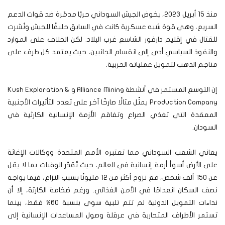
منذ 15 أبريل 2023، يخوض الجيش السوداني حربًا مدمّرة ضد قوات الدعم
السريع، وهي قوة شبه عسكرية كانت في السابق حليفًا للجيش ونُشرت
للقتال في إقليم دارفور الشاسع غرب البلاد. لكن الخلاف على الموارد
والنفوذ السياسي أدى إلى انقسام الجانبين، حيث يعتمد كل طرف على
مناجم الذهب لتمويل عملياته الحربية.
إن التوسع المستمر في أنشطة Alliance Mining و Kush Exploration &
Production Company يمثّل مثالًا صارخًا آخر على تعدد التأثيرات الأجنبية
المعقدة التي تغذي الصراع وتفاقم الأزمة الإنسانية الكارثية في
السودان.
يعاني الشعب السوداني مما تعتبره الأمم المتحدة ووكالات الإغاثة
على الأرض أسوأ أزمة إنسانية في العالم، حيث تُقدَّر الوفيات بما لا يقل
عن 150 ألف شخص، مع نزوح أكثر من 12 مليونًا بسبب النزاع، فيما يواجه
نصف السكان انعدامًا في الأمن الغذائي. ورغم ضخامة الكارثة، إلا أن
نداءات التمويل الدولية لم تتم تلبية سوى بنسبة 60% فقط، بينما
تستمر الأطراف المتحاربة في عرقلة وصول المساعدات الإنسانية إلى