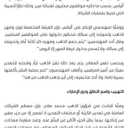
أليانس، بحسب ما ذكره موظفون محليون لشبكة عين، وذلك نظرًا للسرية
التي تحيط بعمليات الشركة.
ووفقًا لمهندسي الإنتاج في أليانس، فإن الغرفة المخصصة لوزن وصهر
الذهب وتحويله إلى سبائك محظور دخولها على الموظفين المحليين.
وقال أحد المهندسين: “يتم جمع الذهب وصهره كل ثلاثة أيام وتحويله
إلى سبائك. ولا يُسمح بدخول غرفة الصهر إلا للروس.”
وبحسب نفس المصادر، يتم بعد ذلك نقل الذهب ليلًا وشحنه للتصدير
بعيدًا عن أعين المراقبين. وأضاف المهندسون: “تتم عملية النقل بأكملها
بسرية تامة؛ ولا أحد منا يعرف إلى أين يذهب الذهب من هنا.”
التهريب واسع النطاق ودور الإمارات
وفقًا للباحث في شؤون الذهب محمد صلاح، فإن معظم الشركات
العاملة في تعدين الكرتة أو مخلفات التعدين لا تفصح إلا عن جزء صغير
من إنتاجها، بينما يظل الجزء الأكبر غير مُبلّغ عنه. وعند مقارنة معدلات
الإنتاج المُعلنة من قبل البنك المركزي السوداني مع معدلات التصدير