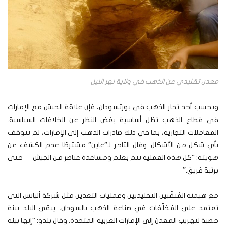
معدن تقليدي عن الذهب في ولاية نهر النيل
وبحسب أحد تجار الذهب في بورتسودان، فإن علاقة الجيش مع الإمارات
في قطاع الذهب تظل أساسية بغض النظر عن الخلافات السياسية.
المعاملات التجارية، بما في ذلك صادرات الذهب إلى الإمارات، لم تتوقف
بأي شكل من الأشكال. وقال التاجر لـ”عاين” مشترطًا عدم الكشف عن
هويته: “كل هذه العملية تتم بعلم ومساعدة عناصر من الجيش — حتى
برتبة فريق.”
مع هيمنة المُنقِّبين التقليديين وعمليات التعدين مثل شركة أليانس التي
تعتمد على المُخلّفات في صناعة الذهب بالسودان، يبقى البلد بيئة
خصبة لتهريب المعدن إلى الإمارات العربية المتحدة. وقال بلدو: “إنها بيئة