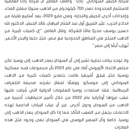
شركة الجيش السوداني “زادنا”. وأضاف الفاضل أن شركة زادنا العالمية
للاستثمار المحدودة تصدر 700 كيلوجرام من الذهب سنويًا مقابل الغذاء
وإمدادات أخرى للجيش والتجارة. وفي مايو 2023، بعد أسابيع قليلة من
اندلاع الحرب، عيّن الفريق أول عبد الفتاح البرهان، قائد الجيش، الدكتور طه
حسين يوسف مديرًا عامًا للشركة. وقال الفاضل: “إن كميات كبيرة من
الذهب المنتَج في المناطق الحدودية مع مصر، مثل حلفا والبحر الأحمر،
تُهرّب أيضًا إلى مصر.”
ولا توجد بيانات تجارية تشير إلى أن السودان يصدر الذهب إلى روسيا، لكن
مجلس الاتحاد الأوروبي أفاد في عام 2023 بأن مجموعات شبه عسكرية
روسية مثل فيلق أفريقيا قامت بتصدير كميات كبيرة من الذهب
السوداني إلى موسكو. ووفقًا لمقال نشرته صحيفة التلغراف
البريطانية، فقد استعدت روسيا للعقوبات الدولية التي فُرضت عليها
عقب غزوها أوكرانيا عام 2022 من خلال تأمين احتياطيات أجنبية من
الذهب من السودان ودول أخرى. غير أن غياب البيانات الداعمة لهذه
الادعاءات يجعل من الصعب التأكد مما إذا كان السودان يصدر الذهب إلى
روسيا، خاصة وأن السفير الروسي في السودان نفى وجود مثل هذه
الصادرات.