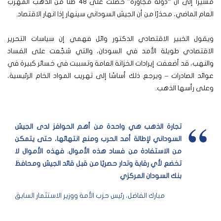
مشيرًا إلى أن “دولة مجاورة” حصلت على 48 طنًا من الذهب المهرّب
العام الماضي، محذرًا من أن الجيش السوداني سينهار إذا انهار الاقتصاد.
ويقول الخبير الاقتصادي الدكتور وائل فهمي إن سياسات التحرير
الاقتصادي طويلة الأمد في السودان، والتي شجّعت على الفساد
والنهب، قد أضعفت إيرادات الخزانة العامة وتسببت في خسائر كبيرة في
عوائد الصادرات – ويرجع ذلك أساسًا إلى تهريب المواد الخام الرئيسية،
وعلى رأسها الذهب.
تجارة الذهب هي واحدة من أهم الحوافز لدى الجيش
السوداني لإطالة أمد الحرب ومنع انتهائها، حتى يتمكن
من الاستفادة من فساد هذه الأموال. فهذه الأموال لا
تخضع لأي رقابة وتدار حصريًا من قبل قائد الجيش ومحافظ
بنك السودان المركزي
مبارك الفاضل، رئيس حزب الأمة ووزير الاستثمار السابق