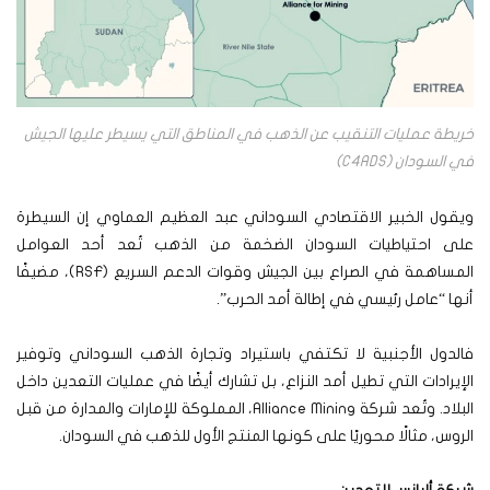
خريطة عمليات التنقيب عن الذهب في المناطق التي يسيطر عليها الجيش
في السودان (C4ADS)
ويقول الخبير الاقتصادي السوداني عبد العظيم العماوي إن السيطرة
على احتياطيات السودان الضخمة من الذهب تُعد أحد العوامل
المساهمة في الصراع بين الجيش وقوات الدعم السريع (RSF)، مضيفًا
أنها “عامل رئيسي في إطالة أمد الحرب”.
فالدول الأجنبية لا تكتفي باستيراد وتجارة الذهب السوداني وتوفير
الإيرادات التي تطيل أمد النزاع، بل تشارك أيضًا في عمليات التعدين داخل
البلاد. وتُعد شركة Alliance Mining، المملوكة للإمارات والمدارة من قبل
الروس، مثالًا محوريًا على كونها المنتج الأول للذهب في السودان.