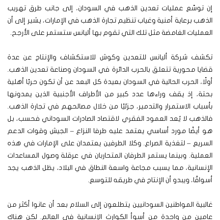
إن توسّع عمليات تعدين الذهب في السودان، إلى جانب طرق تهريب
الذهب برعاية أمنية وغياب تنظيم تجارة الذهب في الإمارات، يشير إلى أن
العمليات الغامضة مثل تلك التي تقوم بها أليانس ستستمر على الأرجح.
تكشف شركة أليانس للتعدين وكوش للاستكشاف والإنتاج عن عدة
قضايا محورية تتعلق بالحرب الدائرة في السودان وصناعة تعدين الذهب.
أولًا، الحرب الحالية في السودان بعيدة كل البعد عن أن تكون حربًا أهلية
بحتة، إذ يقف وراءها عدد كبير من الأطراف الأجنبية الذين يمدونها
بأسباب الاستمرار والتدمير، جزئيًا من خلال مصالحهم في تجارة الذهب.
فالذهب لا يُعد العمود الفقري لاقتصاد الصادرات السوداني فحسب، بل
هو أيضًا مورد أساسي يعتمد عليه طرفا النزاع – الجيش وقوات الدعم
السريع – لتغذية الصراع. وكلا الطرفين يعتمدان على الإمارات في هذه
العملية. وبينما يستمر الطرفان المتحاربان في عرقلة وصول المساعدات
الإنسانية، مما يسبب مجاعة واسعة النطاق في البلاد، يظل الذهب يجد
أسواقًا، ويبدو أن الإنتاج في طريقه للتوسع.
غالبية المواطنين السودانيين يتطلعون إلى السلام بعد أن عانوا أكثر من
عامين من واحدة من أسوأ الكوارث الإنسانية في العالم. لكن هناك