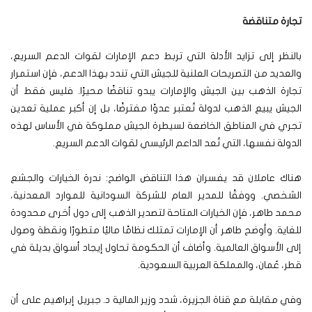
تجارة متناقضة
بالنظر إلى تزايد الأدلة التي تربط دعم الإمارات لقوات الدعم السريع،
والعديد من التصريحات العلنية للجيش التي تندد بهذا الدعم، فإن استمرار
تجارة الذهب بين الجيش والإمارات يبدو تناقضًا محيرًا. فليس فقط أن
الجيش يبيع الذهب لدولة تُعتبر عدوًا مفترضًا، بل إن أكبر عملية تعدين
تجري في المناطق الخاضعة لسيطرة الجيش مملوكة في الأساس لهذه
الدولة نفسها، التي تُعد الداعم الرئيسي لقوات الدعم السريع.
هناك عاملان قد يفسران هذا التناقض الواضح: ندرة الخيارات والجشع
الشخصي. ووفقًا للمدير العام للشركة السودانية للموارد المعدنية،
محمد طاهر، فإن الخيارات المتاحة لتصدير الذهب إلى دول أخرى محدودة
للغاية. وأوضح طاهر أن الإمارات تمتلك نظامًا ماليًا متطورًا ونقطة وصول
إلى الأسواق العالمية. وأضاف أن الحكومة تحاول إيجاد أسواق بديلة في
قطر، عُمان، والمملكة العربية السعودية.
وفي مقابلة مع قناة الجزيرة، شدد وزير المالية د. جبريل إبراهيم على أن