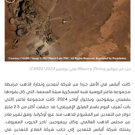
جزء من موقع Alliance Mining في نوفمبر 2023 (C4ADS)
كانت أليانس في الأصل جزءًا من شركة لتعدين وتجارة الذهب مرتبطة
مجموعة فاغنر الروسية شبه العسكرية سيئة السمعة، التي كان يقودها
يفغيني بريغوجين. وبحلول أواخر 2024، كانت مجموعة فاغنر (التي
باتت تُعرف اليوم باسم الفيلق الإفريقي) قد حققت أكثر من 2.5 مليار
دولار من التعدين غير المشروع للذهب منذ غزو أوكرانيا، وفق تقرير صادر
عن مجلس الذهب العالمي. وكان بريغوجين، تاجر الحروب المعروف،
يمتلك شركة أليانس للتعدين إلى جانب شركة الصلاغ للتعدين في