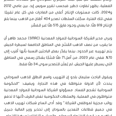
الفعلية، يظهر تفاوت خطير. فبحسب تقرير سويس إيد، بين عامي 2012
و2024، كانت مستويات الإنتاج أعلى من الصادرات في كل عام تقريبًا.
ففي تلك الفترة، سجّلت السلطات تصدير 404 أطنان من الذهب بينما بلغ
الإنتاج 919 طنًا، ما يعني وجود فارق 515 طنًا غير مُفسَّر.
ويرى مدير الشركة السودانية للموارد المعدنية (SMRC) محمد طاهر أن
ما يقرب من نصف الذهب المُنتَج في المناطق الخاضعة لسيطرة الجيش
يتم تهريبه عبر الحدود، بينما يقدّر بعض الباحثين النسبة بأنها أقرب إلى
70%. ففي عام 2023، من أصل 71 طنًا مُنتَجًا بشكل رسمي في المناطق
التي يسيطر عليها الجيش، لم يُعلَن للتصدير سوى 34 طنًا فقط.
ويقول الباحث سليمان بلدو إن التهريب واسع النطاق للذهب السوداني
يحدث لأن الدولة متواطئة في هذه التجارة. ويضيف: “الحكومة
السودانية تشجع الفساد. مسؤولو الشركة السودانية للموارد المعدنية
متواطئون في العملية، والسلطات الحكومية تغض الطرف لأنها لا تدفع
رواتب مجزية لموظفي الشركة.” وقد أدى اتساع شبكات تهريب الذهب
في جميع قطاعات التعدين بالسودان إلى تحذير وزير المالية جبريل
إبراهيم من انهيار الاقتصاد السوداني والجيش معًا إذا استمر هذا الاتجاه.