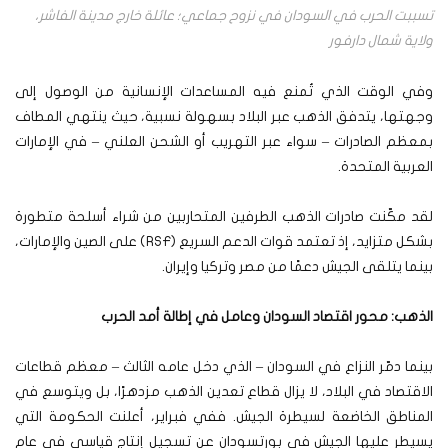
تسببت الحرب في السودان في نزوح جماعي؛ عائلة خارج مدينة الفاشر،
ولاية شمال دارفور
وفي الوقت الذي تُمنع فيه المساعدات الإنسانية من الوصول إلى
وجهتها، يتدفق الذهب عبر البلاد بسهولة نسبية، حيث ينتهي المطاف
بمعظم الصادرات – سواء عبر التهريب أو الشحن العلني – في الإمارات
العربية المتحدة.
لقد مكّنت صادرات الذهب الطرفين المتحاربين من شراء أسلحة متطورة
بشكل متزايد، إذ تعتمد قوات الدعم السريع (RSF) على الصين والإمارات،
بينما يتلقى الجيش دعمًا من مصر وتركيا وإيران.
الذهب: محور اقتصاد السودان وعامل في إطالة أمد الحرب
بينما دمّر النزاع في السودان – الذي دخل عامه الثالث – معظم قطاعات
الاقتصاد في البلاد، لا يزال قطاع تعدين الذهب مزدهرًا، بل ويتوسع في
المناطق الخاضعة لسيطرة الجيش. ففي فبراير، أعلنت الحكومة التي
يسيطر عليها الجيش في بورتسودان عن تسجيل إنتاج قياسي في عام