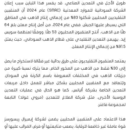
طويل الأجل في التعدين الصناعي. قد يفسر هذا التباين سبب إعلان
الشركة السودانية للموارد المعدنية (SMRC) عام 2024 أن المنقبين
التقليديين المحليين شكلوا 83% من إجمالي إنتاج الذهب في المناطق
التي يسيطر عليها الجيش. ففي عام 2024، من أصل إنتاج معلن بلغ 64
طنًا من الذهب، أنتج المنقبون المحليون 53 طنًا. ووفقًا لمنظمة سويس
إيد، يهيمن التعدين التقليدي على قطاع الذهب السوداني، حيث يمثل
91.5% من إجمالي الإنتاج المعلن.
يعتمد المنقبون التقليديون على طرق بدائية غير فعّالة لاستخراج ما يصل
إلى 30% فقط من الذهب من الصخور الخام، مما يترك نسبة كبيرة من
جزيئات الذهب في المخلفات المعروفة باسم الكرتة في السودان.
ويُتعاقد مع المنقبين المحليين بشكل مباشر للعمل داخل مربعات
التعدين الخاصة بشركة أليانس، كما هو الحال في عمليات التعدين
الروسية الأخرى، مثل شركة الصلاغ للتعدين (مروي غولد) التابعة
لمجموعة فاغنر.
هذا الاعتماد على المنقبين المحليين يضمن لشركة إيميرال ريسورسز
قوة عاملة غير خاضعة للرقابة، يصعب متابعتها أو فرض الضرائب عليها أو