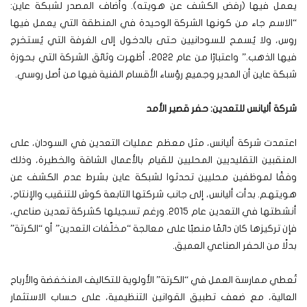
يعمل فيها (رفض الكشف عن هويته). وأضاف المصدر لشبكة عاين:
“الاسم جاء من كونها الشركة الوحيدة في المنطقة التي يعمل فيها
روس، ولا يُسمح للسودانيين حتى بالدخول إلى الغرفة التي يُستخرج
فيها الذهب.” واعتبارًا من عام 2022، أظهرت وثائق الشركة التي بحوزة
شبكة عاين أن المدير وجميع رؤساء الأقسام الفنية فيها من أصل روسي.
شركة أليانس للتعدين: حفر قصير الأمد
اعتمدت شركة أليانس، مثل معظم عمليات التعدين في السودان، على
المنقبين التقليديين المحليين للقيام بالأعمال الشاقة والخطيرة، وذلك
وفقًا لموظفين محليين تحدثوا لشبكة عاين بشرط عدم الكشف عن
هويتهم. بدأت أليانس، إلى جانب شركتها التابعة كوش للتنقيب والإنتاج،
أنشطتها في التعدين عام 2015. ورغم تسجيلها كشركة تعدين صناعي،
فإن تركيزها كان دائمًا منصبًا على معالجة “مخلّفات التعدين” أو “الكرتة”
بدلًا من الحفر الصناعي العميق.
تُعطي ممارسة العمل في “الكرتة” الأولوية للتكاليف المنخفضة والأرباح
العالية، مع ضعف تطبيق القوانين التنظيمية، على حساب الاستثمار