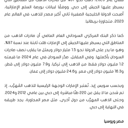
يسيطر عليها الجيش إلى دبي. ووفقًا لبيانات بورصة السلع الإماراتية،
أصبحت الدولة الخليجية الصغيرة ثاني أكبر مصدر للذهب في العالم عام
2023، متجاوزة بريطانيا.
كما ذكر البنك المركزي السوداني العام الماضي أن صادرات الذهب من
المناطق التي يسيطر عليها الجيش إلى الإمارات ظلت ثابتة عند نسبة 97%،
وهو ما يدر على الدولة نحو 1.5 مليار دولار ويمثل ما يقارب نصف صادرات
السودان بأكملها. وفي المقابل، صدّر السودان في عام 2024 ما قيمته
1.2 مليون دولار فقط من الذهب إلى تركيا، و7.9 مليون دولار إلى قطر،
و16.3 مليون دولار إلى مصر، و24.6 مليون دولار إلى عمان.
وبحسب سويس إيد، تُعتبر الإمارات الوجهة الرئيسية للذهب المُهرَّب، إذ
تم شحن ما لا يقل عن 220 طنًا مباشرة إلى دبي بين عامي 2012 و2024.
وحتى الذهب المهرَّب من دول أخرى، مثل مصر المجاورة، يجد طريقه
في النهاية إلى دبي.
مصر وروسيا