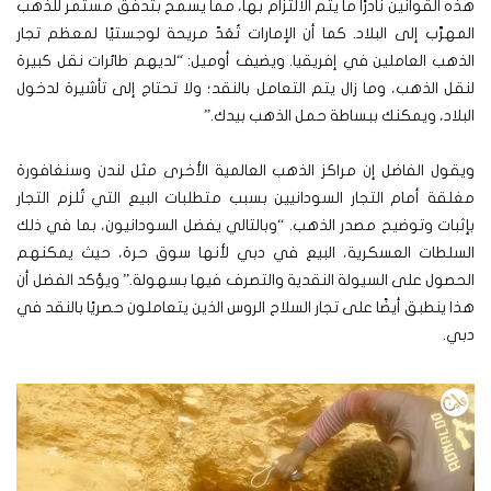
هذه القوانين نادرًا ما يتم الالتزام بها، مما يسمح بتدفق مستمر للذهب
المهرَّب إلى البلاد. كما أن الإمارات تُعَدّ مريحة لوجستيًا لمعظم تجار
الذهب العاملين في إفريقيا. ويضيف أوميل: “لديهم طائرات نقل كبيرة
لنقل الذهب، وما زال يتم التعامل بالنقد؛ ولا تحتاج إلى تأشيرة لدخول
البلاد، ويمكنك ببساطة حمل الذهب بيدك.”
ويقول الفاضل إن مراكز الذهب العالمية الأخرى مثل لندن وسنغافورة
مغلقة أمام التجار السودانيين بسبب متطلبات البيع التي تُلزم التجار
بإثبات وتوضيح مصدر الذهب. “وبالتالي يفضل السودانيون، بما في ذلك
السلطات العسكرية، البيع في دبي لأنها سوق حرة، حيث يمكنهم
الحصول على السيولة النقدية والتصرف فيها بسهولة.” ويؤكد الفضل أن
هذا ينطبق أيضًا على تجار السلاح الروس الذين يتعاملون حصريًا بالنقد في
دبي.