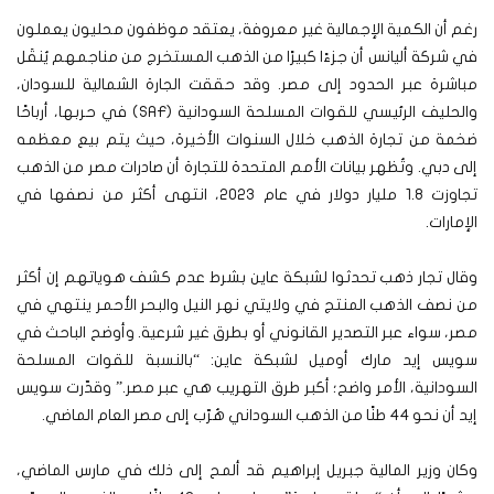
رغم أن الكمية الإجمالية غير معروفة، يعتقد موظفون محليون يعملون
في شركة أليانس أن جزءًا كبيرًا من الذهب المستخرج من مناجمهم يُنقَل
مباشرة عبر الحدود إلى مصر. وقد حققت الجارة الشمالية للسودان،
والحليف الرئيسي للقوات المسلحة السودانية (SAF) في حربها، أرباحًا
ضخمة من تجارة الذهب خلال السنوات الأخيرة، حيث يتم بيع معظمه
إلى دبي. وتُظهر بيانات الأمم المتحدة للتجارة أن صادرات مصر من الذهب
تجاوزت 1.8 مليار دولار في عام 2023، انتهى أكثر من نصفها في
الإمارات.
وقال تجار ذهب تحدثوا لشبكة عاين بشرط عدم كشف هوياتهم إن أكثر
من نصف الذهب المنتج في ولايتي نهر النيل والبحر الأحمر ينتهي في
مصر، سواء عبر التصدير القانوني أو بطرق غير شرعية. وأوضح الباحث في
سويس إيد مارك أوميل لشبكة عاين: “بالنسبة للقوات المسلحة
السودانية، الأمر واضح؛ أكبر طرق التهريب هي عبر مصر.” وقدّرت سويس
إيد أن نحو 44 طنًا من الذهب السوداني هُرّب إلى مصر العام الماضي.
وكان وزير المالية جبريل إبراهيم قد ألمح إلى ذلك في مارس الماضي،