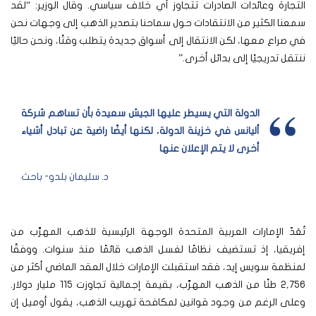
التجارة وعائدات الصادرات تتجاوز أي خلاف سياسي. وقال الوزير: “لقد
سمعنا الكثير من الانتقادات حول سماحنا بتصدير الذهب إلى وجهات نحن
في صراع معها، لكن الانتقال إلى أسواق جديدة يتطلب وقتًا، ونحن حاليًا
ننتقل تدريجيًا إلى بدائل أخرى.”
الدولة التي يسيطر عليها الجيش سعيدة بأن تساهم شركة
أليانس في خزينة الدولة، لكنها أيضًا راضية عن تبادل أشياء
أخرى لا يتم الإعلان عنها
د. سليمان بلدو- باحث
تُعَدّ الإمارات العربية المتحدة الوجهة الرئيسية للذهب المهرَّب من
إفريقيا، إذ تستضيف نظامًا لغسل الذهب قائمًا منذ سنوات. ووفقًا
لمنظمة سويس إيد، فقد استقبلت الإمارات خلال العقد الماضي أكثر من
2,756 طنًا من الذهب المهرَّب، بقيمة إجمالية تجاوزت 115 مليار دولار.
وعلى الرغم من وجود قوانين لمكافحة تهريب الذهب، يقول أوميل إن