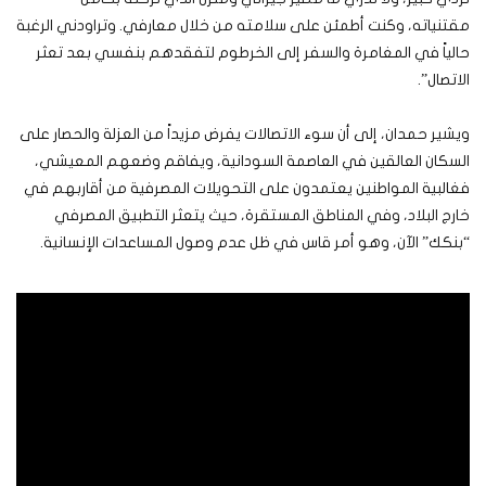
مقتنياته، وكنت أطمئن على سلامته من خلال معارفي. وتراودني الرغبة
حالياً في المغامرة والسفر إلى الخرطوم لتفقدهم بنفسي بعد تعثر
الاتصال”.
ويشير حمدان، إلى أن سوء الاتصالات يفرض مزيداً من العزلة والحصار على
السكان العالقين في العاصمة السودانية، ويفاقم وضعهم المعيشي،
فغالبية المواطنين يعتمدون على التحويلات المصرفية من أقاربهم في
خارج البلاد، وفي المناطق المستقرة، حيث يتعثر التطبيق المصرفي
“بنكك” الآن، وهو أمر قاس في ظل عدم وصول المساعدات الإنسانية.