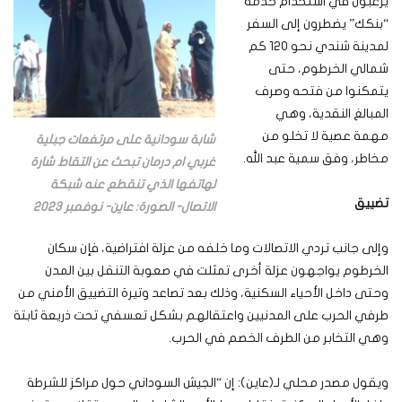
يرغبون في استخدام خدمة
“بنكك” يضطرون إلى السفر
لمدينة شندي نحو 120 كم
شمالي الخرطوم، حتى
يتمكنوا من فتحه وصرف
المبالغ النقدية، وهي
مهمة عصية لا تخلو من
شابة سودانية على مرتفعات جبلية
مخاطر، وفق سمية عبد الله.
غربي ام درمان تبحث عن التقاط شارة
لهاتفها الذي تنقطع عنه شبكة
تضييق
الاتصال- الصورة: عاين- نوفمبر 2023
وإلى جانب تردي الاتصالات وما خلفه من عزلة افتراضية، فإن سكان
الخرطوم يواجهون عزلة أخرى تمثلت في صعوبة التنقل بين المدن
وحتى داخل الأحياء السكنية، وذلك بعد تصاعد وتيرة التضييق الأمني من
طرفي الحرب على المدنيين واعتقالهم بشكل تعسفي تحت ذريعة ثابتة
وهي التخابر من الطرف الخصم في الحرب.
ويقول مصدر محلي لـ(عاين): إن “الجيش السوداني حول مراكز للشرطة