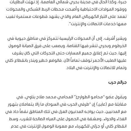
جبرة، وكذا الحال في مدينة بحري شمالي العاصمة، إذ نُهِبَت البطاريات
ووقود المولدات الاحتياطية وأصبحت محطات الربط الشبكي والمحولات
تعمد على التيار الكهربائي العام والذي يشهد قطوعات مستمرة تغيب
معها خدمات الاتصالات والإنترنت”.
ويشير أشرف، إلى أن المحولات الرئيسية تتمركز في مناطق حيوية في
الخرطوم وبحري تنشر فيها القناصة، ويصعب على فرق الصيانة الوصول
إليها، حيث تم إغلاق جميع المسارات حتى التحركات التي كان يشرف
عليها الصليب الأحمر توقف تماماً الآن، فالوضع خطير وينذر بانقطاع كلي
وتمام للاتصالات والإنترنت في البلاد.
جرائم حرب
ويقول عضو “محامو الطوارئ” المحامي محمد صلاح بناوي، في
مقابلة مع (عاين) إن “طرفي الحرب في السودان ما زالا يتعاملان بتهور
مع المدنيين، حيث يواجه المدنيون العزل في تلك المناطق نقصاً حاد في
الغذاء والدواء، ومشقة في الحصول على المياه الصالحة للشرب، وسط
انقطاع كلي أو جزئي للكهرباء مع صعوبة الوصول للإنترنت في عدم