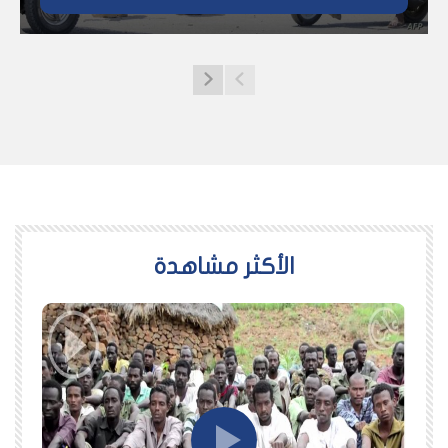
اﻷكثر مشاهدة