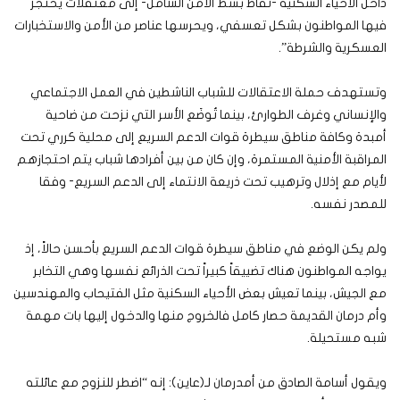
داخل الأحياء السكنية -نقاط بسط الأمن الشامل- إلى معتقلات يحتجز
فيها المواطنون بشكل تعسفي، ويحرسها عناصر من الأمن والاستخبارات
العسكرية والشرطة”.
وتستهدف حملة الاعتقالات للشباب الناشطين في العمل الاجتماعي
والإنساني وغرف الطوارئ، بينما تُوضَع الأسر التي نزحت من ضاحية
أمبدة وكافة مناطق سيطرة قوات الدعم السريع إلى محلية كرري تحت
المراقبة الأمنية المستمرة، وإن كان من بين أفرادها شباب يتم احتجازهم
لأيام مع إذلال وترهيب تحت ذريعة الانتماء إلى الدعم السريع- وفقا
للمصدر نفسه.
ولم يكن الوضع في مناطق سيطرة قوات الدعم السريع بأحسن حالاً، إذ
يواجه المواطنون هناك تضييقاً كبيراً تحت الذرائع نفسها وهي التخابر
مع الجيش، بينما تعيش بعض الأحياء السكنية مثل الفتيحاب والمهندسين
وأم درمان القديمة حصار كامل فالخروج منها والدخول إليها بات مهمة
شبه مستحيلة.
ويقول أسامة الصادق من أمدرمان لـ(عاين): إنه “اضطر للنزوح مع عائلته