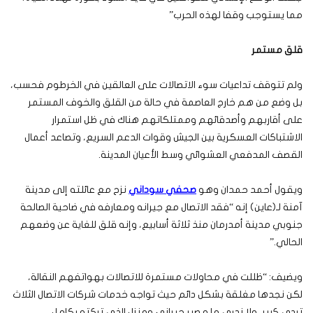
مما يستوجب وقفا لهذه الحرب”
قلق مستمر
ولم تتوقف تداعيات سوء الاتصالات على العالقين في الخرطوم فحسب،
بل وضع من هم خارج العاصمة في حالة من القلق والخوف المستمر
على أقاربهم وأصدقائهم وممتلكاتهم هناك في ظل استمرار
الاشتباكات العسكرية بين الجيش وقوات الدعم السريع، وتصاعد أعمال
القصف المدفعي العشوائي وسط الأعيان المدينة.
ويقول أحمد حمدان وهو
صحفي سوداني
نزح مع عائلته إلى مدينة
آمنة لـ(عاين) إنه “فقد الاتصال مع جيرانه ومعارفه في ضاحية الصالحة
جنوبي مدينة أمدرمان منذ ثلاثة أسابيع، وإنه قلق للغاية عن وضعهم
الحالي.”
ويضيف: “ظللت في محاولات مستمرة للاتصالات بهواتفهم النقالة،
لكن نجدها مغلقة بشكل دائم حيث تواجه خدمات شركات الاتصال الثلاث
تردي كبير، ولا ندري ما مصير جيراني ومنزل الذي تركته بكامل