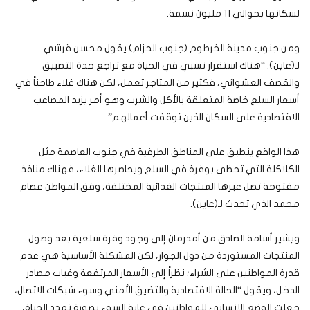
لسكانها بحوالي 11 مليون نسمة.
ومن جنوب مدينة الخرطوم (جنوب الحزام) يقول محسن قرشي
لـ(عاين): “هناك استقرار نسبي في الحياة مع تراجع حدة التضييق
والقصف العشوائي، فكثير من المتاجر تعمل، لكن هناك غلاء طاحناً في
أسعار السلع خاصة المتعلقة بالأكل والشرب وهو أمر يزيد المصاعب
الاقتصادية على السكان الذين توقفت أعمالهم”.
هذا الواقع ينطبق على المناطق الطرفية في جنوب العاصمة مثل
الكلاكلة التي تحظى بوفرة في السلع ويحاصرها الغلاء، فهناك منافذ
مفتوحة تصل عبرها المنتجات الغذائية المختلفة، وفق المواطن عصام
محمد الذي تحدث لـ(عاين).
ويشير أسامة الصادق من أمدرمان إلى وجود وفرة سلعية بعد وصول
المنتجات المستوردة من دول الجوار، لكن المشكلة الأساسية هي عدم
قدرة المواطنين على الشراء؛ نظراً إلى الأسعار المرتفعة وغياب مصادر
الدخل، ويقول “الحالة الاقتصادية والتضيق الأمني وسوء شبكات الاتصال،
جعلت الوضع الإنساني للمواطنين في غاية السوء بصورة تهدد الحياة،