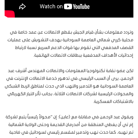
وتردد معلومات بشأن قيام الجيش بقطع الاتصالات عن عمد خاصة في
محلية كرري شمالي العاصمة السودانية بهدف التشويش على عمليات
القصف المدفعي التي تقوم بها قوات الدعم السريع نسبة لارتباط
إحداثيات الأهداف المدفعية ببطاقات الاتصالات الهاتفية.
لكن عضو نقابة تكنولوجيا المعلومات والاتصالات المهندس أشرف عبد
الرحمن، يرى أن السبب الرئيسي في تدهور خدمة الاتصالات الإنترنت في
العاصمة السودانية هو التدمير والنهب الذي حدث لمناطق الربط الشبكي
والمحولات الرئيسية لشركات الاتصالات الثلاثة، بجانب تأثر التيار الكهربائي
بالاشتباكات العسكرية.
ويقول عبد الرحمن في مقابلة مع (عاين): إن “محولاً رئيسياً يتبع لشركة
إم تي أن يغطي المنطقة من أمدرمان القديمة وحتى الولاية الشمالية
تم نهبه، كما حدث نهب وتدمير لمقسم رئيسي لسوداتيل في ضاحية