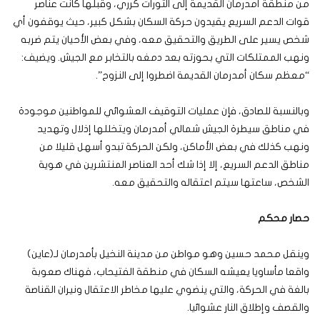
من منطقة أمدرمان القديمة إلى الثورات كرري، وقبلها كانت عناصر
قوات الدعم السريع يقيدون حركة السكان بشكل كبير، حيث يوقفون أي
شخص يسير على الطريق والتحقيق معه، وفي بعض الأحيان يتم ضربه
ونهب الممتلكات التي بحوزته بعد دمغه بالتخابر مع الجيش. ويضيف:
“معظم سكان أمدرمان القديمة اضطروا إلى النزوح”.
وبالنسبة للصادق، فإن عمليات التوقيف العشوائي للمواطنين موجودة
في مناطق سيطرة الجيش شمالي أمدرمان ويتخللها إذلال وتهديد
ونهب كذلك في بعض الأماكن، ولكن الحركة تبدو أسهل قليلا من
مناطق الدعم السريع، إلا إذا شك أحد العناصر المنتشرين في هوية
الشخص، ساعتها سيتم اعتقاله والتحقيق معه.
حصار محكم
وينقل محمد حسين وهو مواطن من مدينة النخيل بأمدرمان لـ(عاين)
واقعا مأساويا يعيشه السكان في منطقة الفتيحاب، فهناك صعوبة
بالغة في الحركة، والتي ينضوي عليها مخاطر الاعتقال ونيران القناصة
والقصف وإطلاق النار عشوائيا.