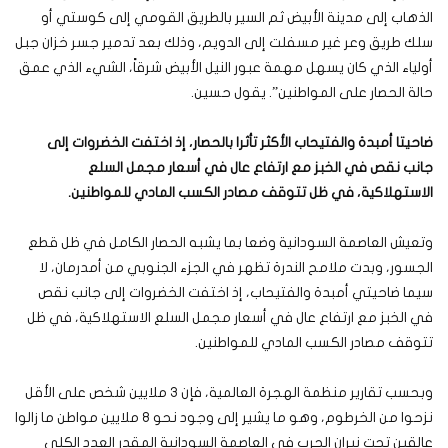
الذهاب إلى مدينة الأبيض ثم السير بالطريق القومي إلى كوستي أو
سلك طريق وعر غير مسفلت إلى الدويم، وذلك بعد تدمير جسر خزان جبل
أولياء الذي كان يسهل مهمة عبور النيل الأبيض شرقاً، الشيء الذي عمق
حالة الحصار على المواطنين”. يقول حسين.
ضاحيتا أمبدة والفتيحاب الأكثر تأثرا بالحصار، إذ اختفت الخضروات إلى
جانب نقص في الخبز مع ارتفاع عال في أسعار مجمل السلع
الاستهلاكية، في ظل تتوقف مصادر الكسب المادي للمواطنين
.
وتعيش العاصمة السودانية وضعا بما يشبه الحصار الكامل في ظل قطع
الجسور، وبدت ملامح الندرة تظهر في الجزء الجنوبي من أمدرمان، لا
سيما ضاحيتي أمبدة والفتيحاب، إذ اختفت الخضروات إلى جانب نقص
في الخبز مع ارتفاع عال في أسعار مجمل السلع الاستهلاكية، في ظل
تتوقف مصادر الكسب المادي للمواطنين.
وبحسب تقارير منظمة الهجرة العالمية، فإن 3 ملايين شخص على الأقل
نزحوا من الخرطوم، وهو ما يشير إلى وجود نحو 8 ملايين مواطن ما زالوا
عالقين تحت نيران الحرب في العاصمة السودانية المقدر العدد الكلي