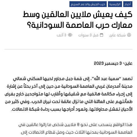
أخبار
الرئيسية
حرب الجيش والدعم السريع
كيف يعيش ملايين العالقين وسط
معارك حرب العاصمة السودانية؟
شبكة عاين
قبل 3 سنوات
3 ألف
عاين- 3 ديسمبر 2023
تصعد “سمية عبد الله”، إلى قمة جبل مجاور لحيها السكني شمالي
مدينة أمدرمان غربي العاصمة السودانية من حين إلى آخر بحثاً عن إشارة
إلى إجراء مكالمة هاتفية مع شقيقها وأقارب لها متواجدين خارج بغرض
طمأنتهم على العائلة التي ما تزال عالقة تحت نيران الحرب، وفي كثير من
الأحيان تفشل محاولاتها، وتعود أدراجها بسبب رداءة شبكة الاتصالات
.
هذا الواقع ينسحب على نحو 8 ملايين شخص ما زالوا عالقين في
العاصمة السودانية بمدنها الثلاث حيث وصل قطاع الاتصالات إلى