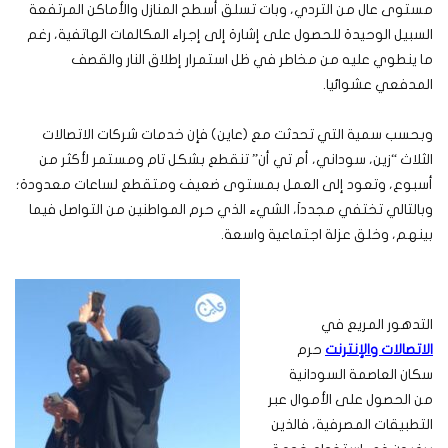
مستوى عال من التردي، وبات تسلق أسطح المنازل والأماكن المرتفعة
السبيل الوحيدة للحصول على إشارة إلى إجراء المكالمات الهاتفية، رغم
ما ينطوي عليه من مخاطر في ظل استمرار إطلاق النار والقصف
المدفعي عشوائيا.
وبحسب سمية التي تحدثت مع (عاين) فإن خدمات شركات الاتصالات
الثلاث “زين، سوداني، أم تي أن” تنقطع بشكل تام ومستمر لأكثر من
أسبوع، وتعود إلى العمل بمستوى ضعيف ومتقطع لساعات معدودة؛
وبالتالي تختفي مجدداَ، الشيء الذي حرم المواطنين من التواصل فيما
بينهم، وخلق عزلة اجتماعية واسعة.
التدهور المريع في
الاتصالات والإنترنت
حرم
سكان العاصمة السودانية
من الحصول على الأموال عبر
التطبيقات المصرفية، فالذين