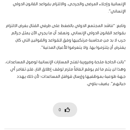
الإنسانية وإجلاء المرضى والجرحى، والالتزام بقواعد القانون الدولي
الإنساني”.
وتابع: “نناشد المجتمع الدولي بالضغط على طرفي القتال بغرض الالتزام
بقواعد القانون الدولي الإنساني. ونعقد أن ما يجري الآن يمثل جرائم
حرب لا بد من محاسبة مرتكبيها وفق للقواعد والقوانين التي كان
يفترض أن يلتزموا بها، ولا يتعرضوا للأعيان المدنية”.
“باتت الحاجة ملحة وضرورية لفتح المسارات الإنسانية لوصول المساعدات،
وهذا لن يتم ما لم يوقع اتفاقاً ملزم لوقف إطلاق النار، فلن تغامر أي
جهة طوعية بموظفيها وإرسال قوافل المساعدات؛ لأن ذلك يهدد
حياتهم”. يضيف بناوي.
0