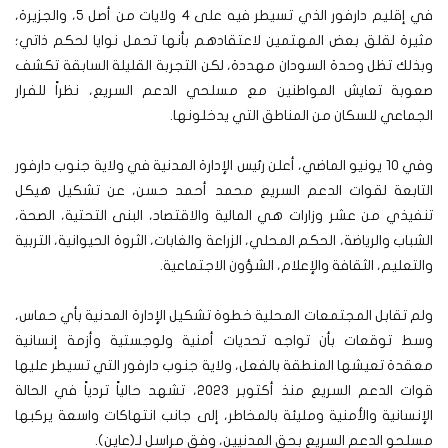
في إقليم دارفور الذي تسيطر فيه على 4 ولايات من أصل 5، والجزيرة،
مثيرة لقلق بعض المهتمين لاعتقادهم بأنها تحمل نوايا لحكم ذاتي؛
وبذلك تظل وحدة السودان مهددة، لكن التجربة القليلة السابقة تكشف
صعوبة تعايش المواطنين مع مسلحي الدعم السريع، نظراً للفرار
الجماعي للسكان من المناطق التي يدخلونها.
وفي 10 يونيو الماضي، أعلن رئيس الإدارة المدنية في ولاية جنوب دارفور
التابعة لقوات الدعم السريع محمد أحمد حسن، عن تشكيل هيكل
تنفيذي من عشر وزارات هي المالية والاقتصاد، البنى التحتية، الصحة،
الشباب والرياضة، الحكم المحلي، الزراعة والغابات، الثروة الحيوانية، التربية
والتعليم، الثقافة والإعلام، الشؤون الاجتماعية.
ولم تقابل المجتمعات المحلية خطوة تشكيل الإدارة المدنية بأي حماس،
وسط توقعات بأن تواجه تحديات أمنية ولوجستية وأزمة إنسانية
معقدة تعيشها المنطقة بالفعل، ولاية جنوب دارفور التي تسيطر عليها
قوات الدعم السريع منذ أكتوبر 2023، تشهد حالياً تردياً في الحالة
الإنسانية والأمنية ومليئة بالمخاطر، إلى جانب انتهاكات واسعة يركبها
مسلحو الدعم السريع بحق المدنيين، وفق مراسل لـ(عاين).