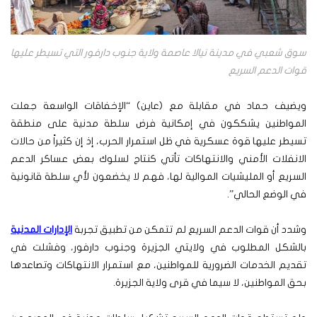
سوق شعبي في مدينة نيالا عاصمة ولاية جنوب دارفور التي تسيطر عليها
قوات الدعم السريع
ويضيف حماد في مقابلة مع (عاين) “الإخفاقات الواسعة جعلت
المواطنين يشككون في إمكانية فرض سلطة مدنية على منطقة
تسيطر عليها قوة عسكرية في ظل استمرار الحرب، إذ إن كثيراً من حالات
الانفلات الأمني والانتهاكات تأتي كنتاج لسلوك بعض عساكر الدعم
السريع أو المليشيات الموالية لها، فهم لا يخضعون لأي سلطة قانونية
في الوضع الحالي”.
وشدد أن قوات الدعم السريع لم تتمكن من تطبيق تجربة
الإدارات المدنية
بالشكل المطلوب في ولايتي الجزيرة وجنوب دارفور، وفشلت في
تقديم الخدمات الضرورية للمواطنين، مع استمرار الانتهاكات وتصاعدها
بحق المواطنين، لا سيما في قرى ولاية الجزيرة.