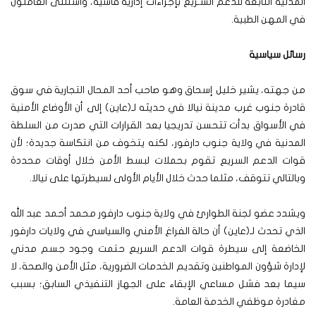
المدنية التابعة للدعم السـريع بإجراءات إدارية قاسية، واستثنى العاملون
في المهن الطبية.
رسائل سياسية
من جهته، يشير خليل إسحاق وهو صاحب أحد المحال التجارية في سوق
قادرة جنوب غرب مدينة نيالا في حديثه لـ(عاين) إلى أن الأوضاع الأمنية
في الأسواق بدأت تتحسن تدريجيا بعد القرارات التي صدرت من السلطة
المدنية في ولاية جنوب دارفور، لكنه يتخوف من انتكاسة جديدة؛ لأن
قوات الدعم السريع تقوم بحملات لبسط الأمن خلال أوقات محددة
وبالتالي تتوقف، مثلما حدث خلال الأيام الأولى لسيطرتها على نيالا.
ويشدد عضو لجنة الطوارئ في ولاية جنوب دارفور محمد أحمد عبد الله
الذي تحدث لـ(عاين) أن حالة الفراغ الأمني والسياسي في ولايات دارفور
الخاضعة إلى سيطرة قوات الدعم السريع حتمت وجود جسم مدني
لإدارة شؤون المواطنين وتقديم الخدمات الضرورية، مثل الأمن والصحة، لا
سيما بعد فشل مساعي الإبقاء على الجهاز التنفيذي السابق؛ بسبب
مغادرة موظفي الخدمة العامة.