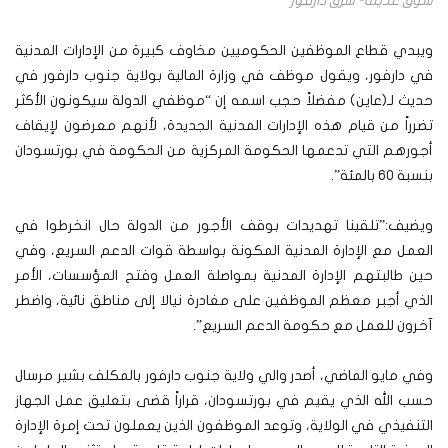
سوق عديلة- شرق دارفور
ويبدي قطاع الموظفين الحكوميين مخاوف كبيرة من الإدارات المدنية
في دارفور، ويقول موظف في وزارة المالية بولاية جنوب دارفور في
حديث لـ(عاين) مفضلاً حجب اسمه إن “موظفي الدولة سيكونون الأكثر
تضرراً من قيام هذه الإدارات المدنية الجديدة، لأنهم معرضون لإيقاف
أجورهم التي تدعمها الحكومة المركزية من الحكومة في بورتسودان
بنسبة 60 بالمئة”.
ويضيف:”تلقينا تهديدات بوقف الأجور من الدولة حال انخرطوا في
العمل مع الإدارة المدنية المكونة بواسطة قوات الدعم السريع، وفي
حين طالبتهم الإدارة المدنية بمواصلة العمل وفتح المؤسسات، الأمر
الذي أجبر معظم الموظفين على مغادرة نيالا إلى مناطق نائية، واضطر
آخرون للعمل مع حكومة الدعم السريع”.
وفي مايو الماضي، أصدر والي ولاية جنوب دارفور بالمكلف بشير مرسال
حسب الله الذي يقيم في بورتسودان، قراراً قضى بتعليق عمل الجهاز
التنفيذي في الولاية، وتوعد الموظفون الذين يعملون تحت إمرة الإدارة