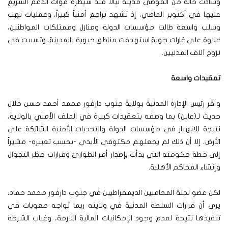
وسادت حالة من الفوضى مدينة نيالا منذ سيطرة قوات الدعم السريع
عليها في أكتوبر الماضي، إذ تشهد تراجع أمنياً كبيراً، وعمليات نهب
وسلب واسعة طالت مؤسسات الدولة ومنازل وممتلكات المواطنين،
علاوة على غارات جوية استهدفت مناطق حيوية بالمدينة، وتسببت في
نزوح آلاف المدنيين.
تعقيدات واسعة
وأقر رئيس الإدارة المدنية بولاية جنوب دارفور محمد أحمد حسن خلال
حديث لـ(عاين) بما وصفه بتعقيدات كبيرة في الملف الأمني بالولاية،
نتيجة للانهيار في مؤسسات الدولة والتحديات الأمنية الشائكة على
الأرض، إلا أن ذلك لم يجعلهم مكتوفي الأيدي -بحسب تعبيره- مشيراً
إلى خطة حكومته التي بدأت بإصدار أمر الطوارئ وقرارات حظر التجوال
وإنشاء المحاكم الأهلية.
لكن عضو لجنة المحاميين الديمقراطيين في جنوب دارفور محمد حماد،
يرى أن قرارات السلطة المدنية في ولايته ربما تواجه صعوبات في
تنفيذها نتيجة لعدم وجود الإمكانيات المالية اللازمة، وغياب الشرطة