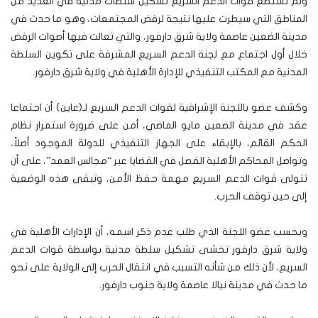
ولم تستطع قوات الدعم السريع تشكيل سلطات مدنية في العديد من
المناطق التي سيطرت عليها نتيجة لرفض المجتمعات، وهو ما حدث في
مدينة الضعين عاصمة ولاية شرق دارفور، والتي تعالت فيها أصوات الرفض
خلال أول اجتماع مع لجنة الدعم السريع المشرفة على تكوين السلطة
المدنية مع المكتب التنفيذي للإدارة الأهلية في ولاية شرق دارفور.
وكشف عضو باللجنة الإشرافية لقوات الدعم السريع لـ(عاين) أن اجتماعا
عقد في مدينة الضعين مايو الماضي، أمن على ضرورة استمرار نظام
الحكم القائم، بالإبقاء على الجهاز التنفيذي للدولة الموجود أصلاً،
وتواصل المحاكم الأهلية الفصل في القضايا عبر “مجالس العمد”، على أن
تتولى قوات الدعم السريع مهمة حفظ الأمن، وتبقى هذه الوضعية
إلى حين توقف الحرب.
وبحسب عضو اللجنة الذي طلب عدم ذكر اسمه، أن الإدارات الأهلية في
ولاية شرق دارفور تخشى تشكيل سلطة مدنية بواسطة قوات الدعم
السريع، لأن ذلك من شأنه التسبب في انتقال الحرب إلى الولاية على نحو
ما حدث في مدينة نيالا عاصمة ولاية جنوب دارفور.