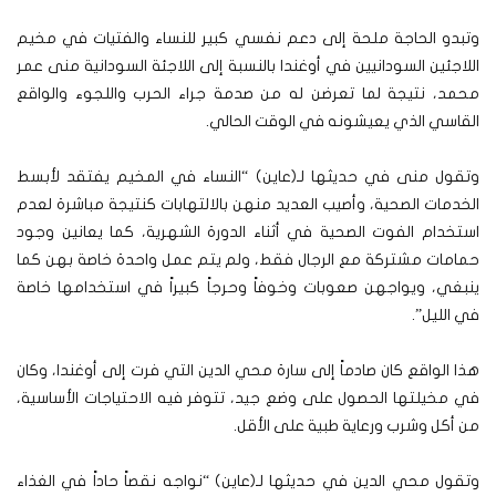
وتبدو الحاجة ملحة إلى دعم نفسي كبير للنساء والفتيات في مخيم
اللاجئين السودانيين في أوغندا بالنسبة إلى اللاجئة السودانية منى عمر
محمد، نتيجة لما تعرضن له من صدمة جراء الحرب واللجوء والواقع
القاسي الذي يعيشونه في الوقت الحالي.
وتقول منى في حديثها لـ(عاين) “النساء في المخيم يفتقد لأبسط
الخدمات الصحية، وأصيب العديد منهن بالالتهابات كنتيجة مباشرة لعدم
استخدام الفوت الصحية في أثناء الدورة الشهرية، كما يعانين وجود
حمامات مشتركة مع الرجال فقط، ولم يتم عمل واحدة خاصة بهن كما
ينبغي، ويواجهن صعوبات وخوفاً وحرجاً كبيراً في استخدامها خاصة
في الليل”.
هذا الواقع كان صادماً إلى سارة محي الدين التي فرت إلى أوغندا، وكان
في مخيلتها الحصول على وضع جيد، تتوفر فيه الاحتياجات الأساسية،
من أكل وشرب ورعاية طبية على الأقل.
وتقول محي الدين في حديثها لـ(عاين) “نواجه نقصاً حاداً في الغذاء