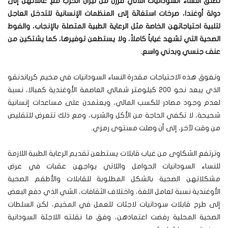
تطلق النساء السودانيات اللاتي فررن من نيران الحرب مع عائلاتهن إلى
دولة أوغندا، صرخات استغاثة إلى المنظمات الإنسانية للتدخل العاجل
لتلبية احتياجاتهن الخاصة مثل الرعاية الطبية المتصلة بالإنجاب، والفوط
الصحية التي تشهد غياباً كاملاً، ولا يستطعن توفيرها، كما يشتكين من
عنف جنسي وبدني واسع.
وتفوق هذه الاحتياجات مقدرة النساء السودانيات في مخيم كرياندنقو
الذي يبعد نحو 200 كيلومتر شمالي العاصمة الأوغندية كمبالا، نسبة
لعدم وجود مصادر للكسب المالي، ويعتمدن على مساعدات إنسانية
شحيحة، لا تكفي الحاجة من الأكل والشرب، ومع ذلك تتعرض للتقليص
من وقت لآخر، إلى أن وصلت مستوى رمزي.
وترتفع الشكاوى من غياب قابلات يستطعن تقديم الرعاية الطبية اللازمة
للنساء السودانيات الحوامل واللاتي يواجهن عقبات في عرض
مشكلاتهن الصحية بالشكل المطلوبة للقابلات والأطقم الصحية
الأوغندية نسبة لعامل اللغة، واختلاف الثقافات، الشي الذي دفع البعض
إلى طرح قابلات سودانيات لاجئات للعمل في المخيم، لكن السلطات
الصحية المحلية رفضت اعتمادهن، وفق ما نقلته اللاجئة السودانية