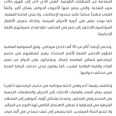
المقدمة من المنظمات الطوعية، الشي الذي أدى إلى ظهور حالات
سوء التغذية، والتي يتضرر منها الأمهات الحوامل بشكل أكبر، وأنشأ
الشباب مطبخاً مجانياً، لكنه محدود الإمكانيات، ولا يلبي الحاجة الفعلية،
كما يوجد نقص في أدوية الأمراض المزمنة، وكذلك يتعرض الأطفال
السودانيون اللاجئون إلى تنمر في المدارس؛ نظرا لعدم معرفتهم باللغة
الإنجليزية.
وتحضن أوغندا أكثر من 35 ألف لاجئ سوداني، وفق المفوضية السامية
لشؤون اللاجئين التابعة للأمم المتحدة، يقيم معظمهم في مخيم
كرياندنقو شمالي العاصمة كمبالا، ويشتكون على الدوام من نقص
الغذاء والمياه الصالحة للشرب، كما يعانون تردي خدمات الرعاية الصحة
في مختلف جوانبها.
وتكشف رفيعة آدم وهي لاجئة سودانية في مخيم كرياندنقو لـ(عاين)
تعرض بعض النساء والفتيات اللاجئات إلى التحرش والمضايقات الجنسية
في المخيم وفي المدارس، وعندما يشتكي أولياء أمورهن إلى السلطات
الشرطية في المنطقة لا تعطي الاهتمام الكافي لهذا النوع من الجرائم،
ولا تتتبع الجناة المعتدين، كما يتعرضن إلى عنف جسدي في أثناء صرف