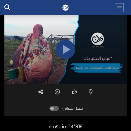
تنقل تلقائي
14٬816 مشاهدة