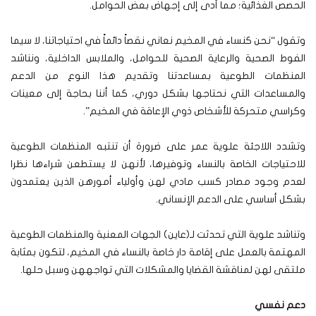
الحصص الغذائية؛ مما أدى إلى إجهاض بعض الحوامل.
وتقول “نحن كنساء في المخيم نعاني نقصاً دائماً في احتياجاتنا، لا سيما
الفوط الصحية والرعاية الصحية للحوامل، والملابس الداخلية، ونناشد
المنظمات الطوعية بمساعدتنا وتقديم هذا النوع من الدعم
والمساعدات التي نحتاجها بشكل دوري، كما أننا بحاجة إلى معينات
وكراسي متحركة للأشخاص ذوي الإعاقة في المخيم”.
وتشدد اللاجئة علوية عمر على ضرورة أن تنتبه المنظمات الطوعية
للاحتياجات الخاصة بالنساء وتوفيرها، لأنهن لا يستطعن شراءها نظرا
لعدم وجود مصادر كسب مادي لهن وأولياء أمورهن الذين يعتمدون
بشكل أساسي على الدعم الإنساني.
وتناشد علوية التي تحدثت لـ(عاين) الجهات المعنية والمنظمات الطوعية
المهتمة بالعمل على إقامة دار خاصة بالنساء في المخيم، لتكون بمثابة
ملتقى لهن لمناقشة القضايا والمشكلات التي تواجههن وسبل حلها.
دعم نفسي