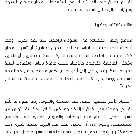
نفسها تضيق على المستهلك في استعدادات رمضان بفرضها لرسوم
وجبايات خيالية على السلع الرمضانية.
عائلات تفتقد بعضها
ملامح رمضان المعتادة في السودان تراجعت كليا بعد الحرب- وفقا
للباحثة الاجتماعية ثريا إبراهيم- التي تقول لـ(عاين): أن “شهر رمضان
ككل اختلف تماما بعد الحرب بسبب الحركة السكانية بالنزوح أو اللجوء
وكمثال العاصمة الخرطوم فالأحياء ليست عامرة بالناس وتتفاوت نسبة
العودة السكانية من حي إلى آخر، لذا لن تكون ملامح رمضان كملامحه
السابقة، وربما يكون هذا العام أفضل من العامين الماضيين من اندلاع
الحرب”.
“افتقاد الأسر لبعضها البعض بعد التشتت والموت، ربما يكون له تأثير
نفسي ومجتمعي يخلق حزنا خصوصا في الأيام الرمضانية الأولى من
الشهر الذي تترافق فيه الواجبات والفروض الدينية مع الطقوس
المجتمعية، وتنوه إلى أن الأخيرة قلت بعد الحرب بنسبة كبيرة، رغم
حاجة كثيرين إليها نتيجة إصابتهم بصدمات نفسية وشروخ خلال الحرب لذا