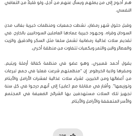
هم أحوج إلى من يصلهم ويسأل عنهم من أجل، ولو قليلاً من التعافي
النفسي.
وقبل حلول شهر رمضان، نشطت جمعيات ومنظمات خيرية بغالب مدن
السودان وقراه، وجهود خيرية عمادها العاملين السودانيين بالخارج، في
تقديم سلات غذائية رمضانية تشمل سلعا مثل السكر والدقيق والزيت
والعصائر والبن والتمر وبكميات تتفاوت من منطقة أخرى.
يقول أحمد قمبيري، وهو عضو في منظمة كفالة أرملة ويتيم،
ومقرها ولاية الخرطوم: إن “منظمتهم شرعت فعليا في جمع تبرعات
من أعضائها ومن الخيرين، لشراء سلات غذائية لعشرات الأرامل والأيتام
وتوزيعها”. وأشار في مقابلة مع (عاين) إلى أنهم درجوا في كل سنة
تجهيز تلك السلات مستهدفين بها الشرائح الضعيفة في المجتمع
والأسر المتعففة والأرامل والأيتام.