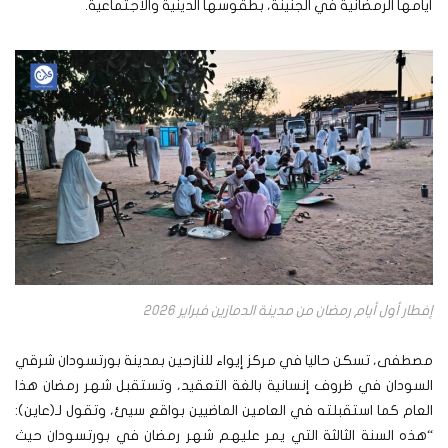
أيامها الرمضانية في الجنينة، بطقوسها الدينية والاجتماعية.
إفطار أول أيام رمضان من مدينة الدمازين فبراير 2026
مصطفى، تسكن حاليا في مركز إيواء للنازحين بمدينة بورتسودان شرقي
السودان في ظروف إنسانية بالغة التعقيد، وتستقبل شهر رمضان هذا
العام كما استقبلته في العامين الماضيين بواقع سيئ، وتقول لـ(عاين):
“هذه السنة الثالثة التي يمر عليهم شهر رمضان في بورتسودان حيث