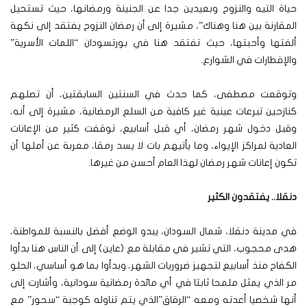
حياة التيه والنزوح وبعيدين جدا عن الجنينة ورمضانها، حيث تستحيل
المقارنة بين هنا وهناك”، مشيرة إلى أن رمضان النزوح يفتقد إلى نكهة
ألفتها وأحبتها، حيث تفتقد هنا في بورتسودان “اللمات الأسرية”
والإفطارات في الشوارع.
وتوقعت مصطفى، كما حدث في السنتين السابقتين، أن تصلهم
كنازحين تبرعات عينية غير كافية من السلع الرمضانية، مشيرة إلى أنه،
وقبل دخول شهر رمضان، أي قبل أسابيع، توقفت كثير من الإعانات
العادية لمراكز الإيواء، وما يأتيهم بات لا يسد رمقا، معربة عن أملها أن
تكون إعانات شهر رمضان لهذا العام أحسن من غيرها.
دنقلا.. يفتقدون الكثير
في مدينة دنقلا، شمال السودان، يبدو الوضع أفضل بالنسبة للمواطنة،
هدى محجوب، التي تشير في مقابلة مع (عاين) إلى أن الناس هنا بدأوا
الكفاح منذ أسابيع لتجهيز ضروريات الشهر، وبدأوا بما هو أساسي، الحلو
مر الذي يمثل ملمحا ثابتا في أي مائدة رمضانية سودانية، وأشارت إلى
أنها شخصيا أعدته ومعه “الرقاق”الذي يتم تناوله كوجبة “سحور” مع