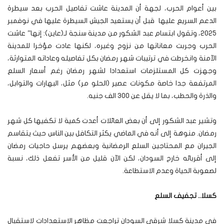
بين أعوام الحرب، لجهة أن المدينة عاشت تفاصيل الحرب بعد سيطرة
الدعم السريع عليها قبل أن يستعيد الجيش السيطرة عليها في نوفمبر
2025، وتقول ابتسام عبد الشكور من مدينة سنجة لـ(عاين): إنها” عاشت
الحرب وجربت معاناتها من نزوح وغيره، لكنها عادت مؤخرا للمدينة
الآمنة وانخرطت في ترتيبات شهر رمضان بكل تفاصيله وعاداته المتوارثة،
وجهزت كل المستلزمات استعدادا لشهر رمضان رغم أسعار السلع
المرتفعة جدا خاصة مكونات عصير (الحلو مر) مثل، البهارات والتوابل،
والذرة والحطب، بما لا يقل عن 300 الف جنيه.
وتشير عبد الشكور إلى أن بعض العائلات أعدت كمية لا تكفيها كل شهر
رمضان. منوهة إلى أنه في الماضي يكثر التكافل بين الناس حيث يتقاسم
الجيران مع المحتاجين السلع الرمضانية وبعضهم يرسل حاجيات رمضان
إلى أقربائه خارج السودان، لكن الآن قليل من الأسر تفعل ذلك، نسبة
لصعوبة الحياة وعدم الاستطاعة.
كسلا.. تجفيف السلع
في مدينة كسلا شرقي السودان تراجعت مظاهر الاستعدادات لاستقبال