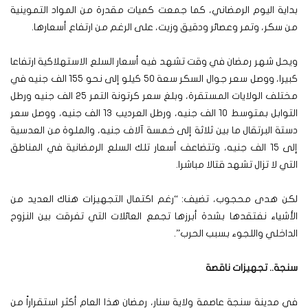
بداية اليوم الرمضاني، كما جمعت كميات مقدرة من المواد التموينية
من سكر، وتمر وعصائر ودقيق وزيت، على الرغم من ارتفاع أسعارها.
ويحل شهر رمضان في وقت تشهد فيه أسعار السلع الاستهلاكية ارتفاعا
كبيرا، ووصل سعر جوال السكر سعة 50 كيلو إلى نحو 155 الف جنيه في
مختلف الولايات المستقرة، وبلغ سعر كرتونة التمر 25 الف جنيه ورطل
التوابل بمتوسط 10 الف جنيه، ورطل العرديب 13 الف جنيه، ووصل سعر
دستة البرتقال ما بين ثلاثة إلى خمسة آلاف جنيه، والملوة من العدسية
إلى 15 الف جنيه، وتتضاعف أسعار تلك السلع الرمضانية في المناطق
التي لا تزال تشهد قتالا مباشرا.
لكن هدى محجوب، تضيف: “رغم اكتمال التجهيزات هناك العديد من
الأشياء نفتقدها بشدة أبرزها تجمع العائلات التي تفرقت بين النزوح
الداخلي واللجوء بسبب الحرب”.
سنجة.. تجهيزات ناقصة
في مدينة سنجة عاصمة ولاية سنار، رمضان هذا العام أكثر استقراراً من