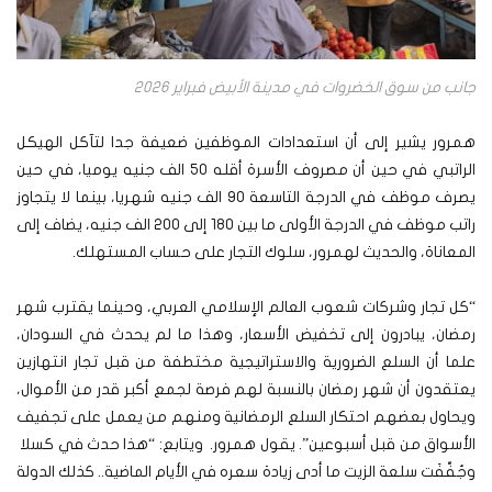
جانب من سوق الخضروات في مدينة الأبيض فبراير 2026
همرور يشير إلى أن استعدادات الموظفين ضعيفة جدا لتآكل الهيكل
الراتبي في حين أن مصروف الأسرة أقله 50 الف جنيه يوميا، في حين
يصرف موظف في الدرجة التاسعة 90 الف جنيه شهريا، بينما لا يتجاوز
راتب موظف في الدرجة الأولى ما بين 180 إلى 200 الف جنيه، يضاف إلى
المعاناة، والحديث لهمرور، سلوك التجار على حساب المستهلك.
“كل تجار وشركات شعوب العالم الإسلامي العربي، وحينما يقترب شهر
رمضان، يبادرون إلى تخفيض الأسعار، وهذا ما لم يحدث في السودان،
علما أن السلع الضرورية والاستراتيجية مختطفة من قبل تجار انتهازين
يعتقدون أن شهر رمضان بالنسبة لهم فرصة لجمع أكبر قدر من الأموال،
ويحاول بعضهم احتكار السلع الرمضانية ومنهم من يعمل على تجفيف
الأسواق من قبل أسبوعين”. يقول همرور. ويتابع: “هذا حدث في كسلا
وجُفِّفَت سلعة الزيت ما أدى زيادة سعره في الأيام الماضية.. كذلك الدولة