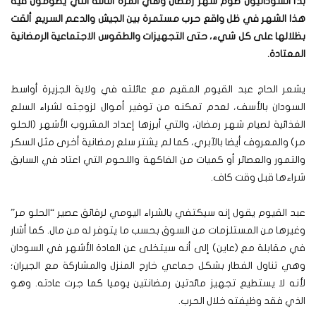
بدأ السودانيون صوم شهر رمضان وهي المرة الثالثة التي يصومون فيه
هذا الشهر في ظل واقع حرب مستمرة بين الجيش والدعم السريع ألقت
بظلالها على كل شيء، حتى التجهيزات والطقوس الاجتماعية الرمضانية
المعتادة.
يشعر الحاج عبد القيوم المقيم مع عائلته في ولاية الجزيرة أواسط
السودان بالأسف، لعدم تمكنه من توفير أموال لزوجته لشراء السلع
الغذائية لصيام شهر رمضان، والتي أبرزها إعداد المشروب الأشهر (الحلو
مر) والمعروف أيضا بالآبري، كما لم يشتر سلع رمضانية أخرى مثل السكر
والتمور والعصائر أو كميات من الفاكهة واللحوم التي اعتاد في السابق
شراءها قبل وقت كاف.
عبد القيوم يقول إنه سيكتفي بالشراء اليومي لرقائق عصير “الحلو مر”
وغيرها من المستلزمات من السوق بحسب ما يتوفر له من مال. كما أشار
في مقابلة مع (عاين) إلى أنه سيتخلى عن العادة الأشهر في السودان
وهي تناول الفطار بشكل جماعي خارج المنزل والمشاركة مع الجيران؛
لأنه لا يستطيع تجهيز مائدتين رمضانتين يوميا كما جرت عادته. وهو
الذي فقد وظيفته خلال الحرب.