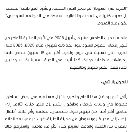
“الحرب في السودان لم تدمر البنى التحتية، وتشرد المواطنيين فحسب،
بل دمرت كثيرا من العادات والتقاليد السمحة في المجتمع السوداني”.
يقول عبد القيوم.
واندلعت حرب الخامس عشر من أبريل 2023 في الأيام العشرة الأواخر من
شهر رمضان، ليصوم السودانيون بعد ذلك شهري صيام 2023، 2025 خلال
الحرب التي تسببت في نزوح ولجوء أكثر من 12 مليون شخص طبقا
لإحصاءات منظمات دولية، كما أثرت في الحياة المعيشية للسودانيين
الذين فقد الكثير منهم وظائفهم.
نازحون بلا شيء
يأتي شهر رمضان هذا العام والحرب لا تزال مستعرة في بعض المناطق،
خصوصا في ولايات كردفان ودارفور، اللتين نزح منها مئات الآلاف إلى
مناطق أكثر أمنا، من بينهم حواء مصطفى، معلمة وأم لثلاثة أطفال،
نزحت إلى مدينة بورتسودان من مدينة الجنينة، غرب دارفور، بعد اندلاع
المعارك بين الجيش والدعم السريع قبل أكثر من عامين، واسترجع حاليا