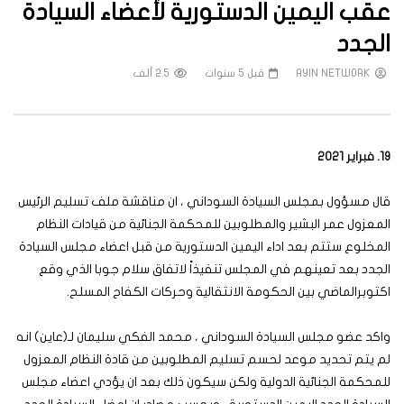
عقب اليمين الدستورية لأعضاء السيادة
الجدد
AYIN NETWORK
قبل 5 سنوات
2.5 ألف
19. فبراير 2021
قال مسؤول بمجلس السيادة السوداني ، ان مناقشة ملف تسليم الرئيس
المعزول عمر البشير والمطلوبين للمحكمة الجنائية من قيادات النظام
المخلوع ستتم بعد اداء اليمين الدستورية من قبل اعضاء مجلس السيادة
الجدد بعد تعينهم في المجلس تنفيذاً لاتفاق سلام جوبا الذي وقع
اكتوبرالماضي بين الحكومة الانتقالية وحركات الكفاح المسلح.
واكد عضو مجلس السيادة السوداني ، محمد الفكي سليمان لـ(عاين) انه
لم يتم تحديد موعد لحسم تسليم المطلوبين من قادة النظام المعزول
للمحكمة الجنائية الدولية ولكن سيكون ذلك بعد ان يؤدي اعضاء مجلس