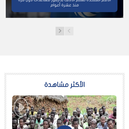
منذ عشرة أعوام
اﻷكثر مشاهدة