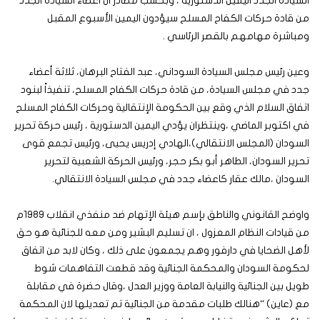
السيادة الجدد اليمين الدستورية ، وبحسب مصادر ان اعضاء السيادة الجدد
من قادة حركات الكفاح المسلح سيؤدون اليمين الأسبوع المقبل
ومباشرة مهامهم بالقصر الرئاسي .
وعين رئيس مجلس السيادة السوداني، عبد الفتاح البرهان، ثلاثة أعضاء
جدد في مجلس السيادة، من قادة حركات الكفاح المسلح، تنفيذاً لبنود
اتفاق السلام الذي وقع بين الحكومة الإنتقالية وحركات الكفاح المسلح
في اكتوبر الماضي ،وينتظران يؤدي اليمين الدستورية ، رئيس حركة تحرير
السودان (المجلس الانتقالي)،الهادي إدريس يحيى، ورئيس تجمع قوى
تحرير السودان، الطاهر أبو بكر حجر، ورئيس الحركة الشعبية لتحرير
السودان ،مالك عقار كاعضاء جدد في مجلس السيادة الانتقالي.
واوضح القانوني والناطق بإسم هيئة الإتهام ضد منفذي انقلاب 1989م
من قيادات النظام المعزول ، ان تسليم البشير ومن معه للجنائية هو حق
لأهل الضحايا في دارفور وهم يجمعون على ذلك ، وكان لابد من اتفاق
لحكومة السودان والمحكمة الجنائية وقد قطعت التفاهمات شوط
طويل بين الجنائية والنيابة العامة ووزير العدل ،وقال حضرة في مقابلة
مع (عاين) “هنالك طلبات مقدمة من الجنائية تم تعديلها لان المحكمة