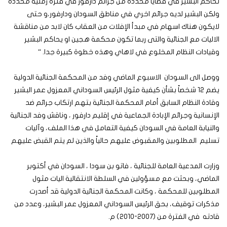
تحاكم البشير في قضايا محددة من جرائم دارفور في فترة زمنية محددة
ولكن البشير لديه جرائم اخري في مناطق السودان ودارفور،و حتى
لايكون هناك اسهام في مبدأ الإفلات من العقاب كان لابد من مناقشة
الاليات مع الجنائية والتى ربما تكون محكمة هجين او يحاكم البشير
وقيادات النظام المخلوع في لاهاي وهذه خطوة كبيرة جدا. “
ووصل الى السودان الاسبوع الماضي وفد من المحكمة الجنائية الدولية
يضم 12 شخصاً بشأن كيفية مثول الرئيس السوداني المعزول عمر البشير
وقادة النظام السابق أمام المحكمة الجنائية بتهم ارتكاب جرائم ضد
الإنسانية وجرائم الإبادة الجماعية في إقليم دارفور ، وناقش وفد الجنائية
والنيابة العامة في السودان كيفية التعامل في هذا الملف، وآليات
تسليم المطلوبين والمقبوض عليهم حالياً والذين لم يتم القبض عليهم
وزارت المدعية العامة للجنائية ، فاتو بن سودا ، السودان في أكتوبر
الماضي، وبحثت مع مسؤولين في السلطة الانتقالية اليات مثول
المطلوبين للمحكمة ، وكانت المحكمة الجنائية الدولية قد أصدرت
مذكرات توقيف، بحق الرئيس السوداني المعزول عمر البشير، وعدد من
قادته في الفترة من (2007-2010) م.