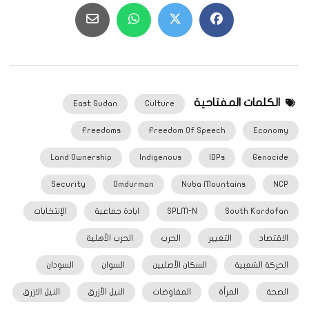
الكلمات المفتاحية
East Sudan
Culture
Freedoms
Freedom Of Speech
Economy
Land Ownership
Indigenous
IDPs
Genocide
Security
Omdurman
Nuba Mountains
NCP
South Kordofan
SPLM-N
ابادة جماعية
الإنتخابات
الاقتصاد
التغيير
الحرب
الحرب الأهلية
الحركة الشعبية
السكان الأصليين
السوان
السودان
الصحة
المرأة
المفاوضات
النيل الأزرق
النيل الازرق