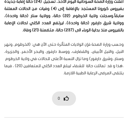
أعلنت وزارة الصحة السودانية اليوم الأحد، تسجيل (٢٤) حالة إصابة جديدة
بفيروس كورونا المستجد بالإضافة إلى (٤) وفيات من الحالات المعلنة
سابقآ.وسجلت ولاية الخرطوم (٢٢) حالة، وولاية سنار (حالة واحدة)،
وولاية شرق دارفور (حالة واحدة)، ليرتفع العدد الكلي لحالات الإصابة
بالفيروس منذ بداية الوباء الى (٢٣٧) حالة، متضمنة (٢١) وفاة.
وحسب وزارة الصحة فإن الولايات المتأثرة حتى الآن هي: (الخرطوم، ونهر
النيل، والنيل الأبيض، والقضارف، ووسط دارفور، والبحر الأحمر، والجزيرة،
وسنار، وشرق دارفور)
وما تزال النسبة الأعلى للحالات في ولاية الخرطوم
،هذا و قد تماثلت حالة للشفاء ليبلغ العدد الكلي للمتعافين (٢٠) ، فيما
يتلقى المرضى الرعاية الطبية اللازمة.
0