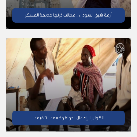
أزمة شرق السودان .. مطالب ذرتها خديعة العسكر
الكوليرا: إهمال الدولة وضعف التثقيف