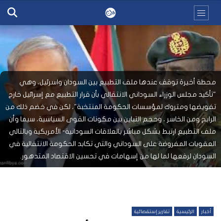
محطة أخيرة توقف عندها ملف التطبيع بين السودان واسرئيل، وهي
"تأكيد مجلس الوزراء السوداني الانتقالي بأن قرار التطبيع مع إسرائيل خارج
تفويضها ومتروك لمؤسسات الحكومة المنتخبة"، لكن في خضم ذلك من
الرابح ومن الخاسر ، وحجم التباين بين مكونات القوى السياسية، سيما وأن
ملف التطبيع ارتبط بشكل مباشر بالعلاقات السودانية- الأمريكية وبالتالي
العقوبات المفروضة على السوداني والتي تكابد الحكومة الانتقالية في
السودان لرفعها لما لها من إسهامات في تحسين الاقتصاد المتدهور.
أخبار
الرئيسية
تقارير إستقصائية