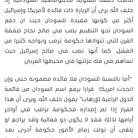
بلاشك دفعة معنوية للدبلوماسية السودانية إلا
خلف الله يرى أن الزيارة ذات فائدة لأمريكا وإسرائيل
أكثر من كونها مفيدة للسودان حيث ان دفع
السودان نحو التطبيع يصب في صالح نجاح صفقة
القرن التي تتولاها حكومة ترمب وتواجه كثيرا من
الفشل، كما أنها تصب في صالح إسرائيل حيث
تساهم في فك عزلتها في محيطها العربي.
“أما بالنسبة للسودان فلا فائدة مضمونة حتى وإن
اتخذت امريكا قرارا برفع اسم السودان من قائمة
الدول الراعية للإرهاب” يقول خلف الله، ويرى أن هذا
القرار إذا تم إصداره فحكومة ترامب في أواخر
أيامها لذلك فقد لا يكون ذو فعالية وقد يراجع او
يلغى أن تولت زمام الأمور حكومة أخرى بعد