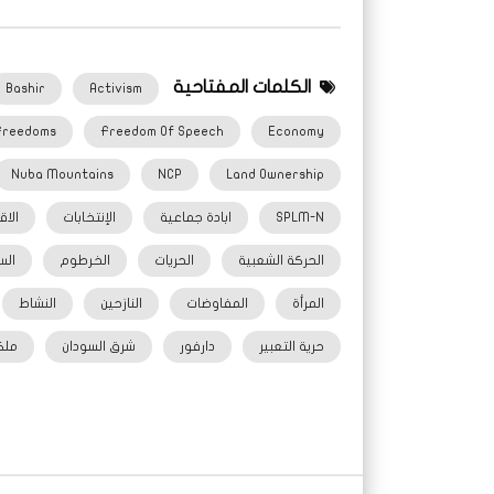
الكلمات المفتاحية
Bashir
Activism
Freedoms
Freedom Of Speech
Economy
Nuba Mountains
NCP
Land Ownership
SPLM-N
ابادة جماعية
الإنتخابات
الاق
الحركة الشعبية
الحريات
الخرطوم
الس
المرأة
المفاوضات
النازحين
النشاط
حرية التعبير
دارفور
شرق السودان
ملك