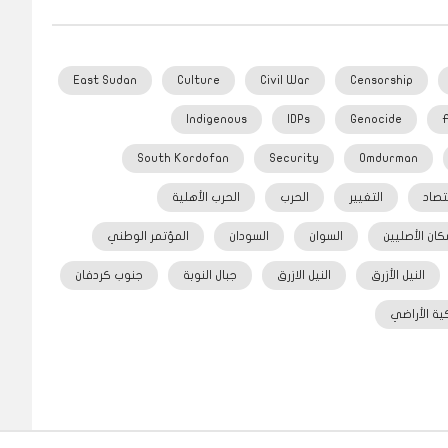
East Sudan
Culture
Civil War
Censorship
Indigenous
IDPs
Genocide
South Kordofan
Security
Omdurman
تصاد
التغيير
الحرب
الحرب الأهلية
كان الأصليين
السوان
السودان
المؤتمر الوطني
النيل الأزرق
النيل الازرق
جبال النوبة
جنوب كردفان
ية الأراضي