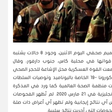
بالمقابل، نفت البعثة الاممية في تعميم صحفي اليوم الاثنين، وجود 8 حالات يشتبه
فايروس كورونا -19 وسط قواتها في محلية كاس، جنوب دارفور، وقال
ضعت القوة العسكرية محل الإشاعة للحجر الصحي
الذاتي وفقاً لتدابير التأهب لفايروس كورونا -19 الخاصة باليوناميد وتوصيات السلطات
ات منظمة الصحة العالمية كما ورد في المذكرة
الإعلامية الصادرة باللغتين العربية والإنجليزية في 21 مارس 2020. لم تُظهر الفحوصات
أي نتائج إيجابية ولم تظهر أي أعراض ذات صلة
وصات التي أجريت نتائج سلبية.