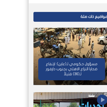
واضيع ذات صلة
مسؤول حكومي لـ(عاين): ارتفاع
ضحايا النزاع الاهلي بجنوب دارفور
لـ(36) قتيلاً