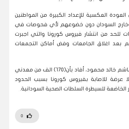
لعودة العكسية للإعداد الكبيرة من المواطنين
خل وخارج السودان دون خضوعهم لأي فحوصات في
ات للحد من انتشار فيروس كورونا والتي اجبرت
م بعد اغلاق الجامعات وفض أماكن التجمعات
وكان والي ولاية جنوب دارفور اللواء هاشم خالد محمود، أفاد بأن(١٧٠) الف من معدني
 عرضة للاصابة بفيروس كورونا بسبب الحدود
 الخاضعة للسيطرة السلطات الصحية السودانية.
0