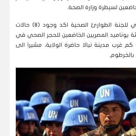
اضعين لسيطرة وزارة الصحة.
وقال ادريس لـ(عاين)، إن “التقرير الفني للجنة الطوارئ الصحية اكد وجود (٨) حالات
ة يوناميد المصريين الخاضعين للحجر الصحي في
سكر البعثة في مدينة كاس (٨٤) كم غرب مدينة نيالا حاضرة الولاية، مشيرا الى
بالخرطوم.