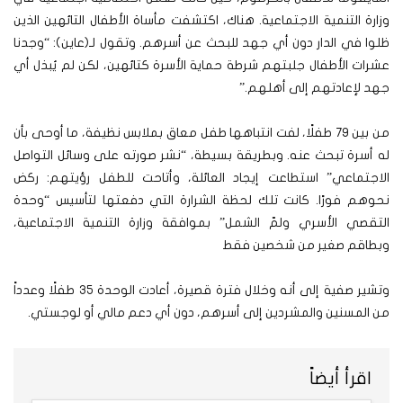
وزارة التنمية الاجتماعية. هناك، اكتشفت مأساة الأطفال التائهين الذين
ظلوا في الدار دون أي جهد للبحث عن أسرهم. وتقول لـ(عاين): “وجدنا
عشرات الأطفال جلبتهم شرطة حماية الأسرة كتائهين، لكن لم يُبذل أي
جهد لإعادتهم إلى أهلهم.”
من بين 79 طفلًا، لفت انتباهها طفل معاق بملابس نظيفة، ما أوحى بأن
له أسرة تبحث عنه. وبطريقة بسيطة، “نشر صورته على وسائل التواصل
الاجتماعي” استطاعت إيجاد العائلة، وأتاحت للطفل رؤيتهم: ركض
نحوهم فورًا. كانت تلك لحظة الشرارة التي دفعتها لتأسيس “وحدة
التقصي الأسري ولمّ الشمل” بموافقة وزارة التنمية الاجتماعية،
وبطاقم صغير من شخصين فقط
وتشير صفية إلى أنه وخلال فترة قصيرة، أعادت الوحدة 35 طفلًا وعدداً
من المسنين والمشردين إلى أسرهم، دون أي دعم مالي أو لوجستي.
اقرأ أيضاً