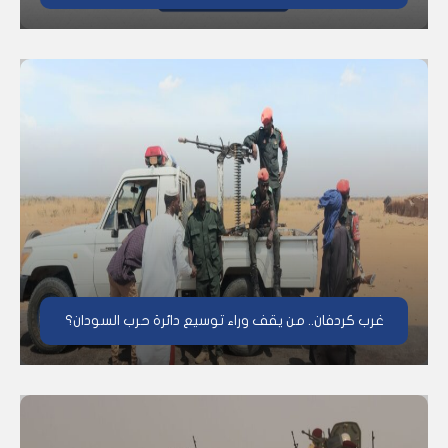
غرب كردفان.. من يقف وراء توسيع دائرة حرب السودان؟