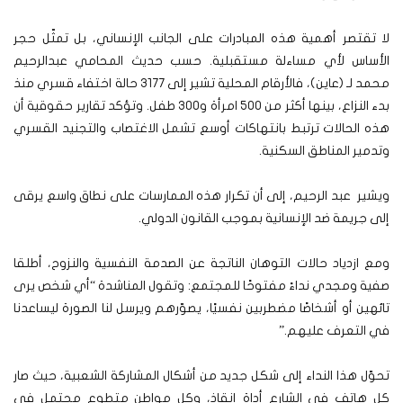
لا تقتصر أهمية هذه المبادرات على الجانب الإنساني، بل تمثّل حجر
الأساس لأي مساءلة مستقبلية. حسب حديث المحامي عبدالرحيم
محمد لـ (عاين)، فالأرقام المحلية تشير إلى 3177 حالة اختفاء قسري منذ
بدء النزاع، بينها أكثر من 500 امرأة و300 طفل. وتؤكد تقارير حقوقية أن
هذه الحالات ترتبط بانتهاكات أوسع تشمل الاغتصاب والتجنيد القسري
وتدمير المناطق السكنية.
ويشير عبد الرحيم، إلى أن تكرار هذه الممارسات على نطاق واسع يرقى
إلى جريمة ضد الإنسانية بموجب القانون الدولي.
ومع ازدياد حالات التوهان الناتجة عن الصدمة النفسية والنزوح، أطلقا
صفية ومجدي نداءً مفتوحًا للمجتمع: وتقول المناشدة “أي شخص يرى
تائهين أو أشخاصًا مضطربين نفسيًا، يصوّرهم ويرسل لنا الصورة ليساعدنا
في التعرف عليهم.”
تحوّل هذا النداء إلى شكل جديد من أشكال المشاركة الشعبية، حيث صار
كل هاتف في الشارع أداة إنقاذ، وكل مواطن متطوع محتمل في