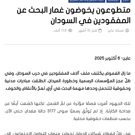
أخبار
الرئيسية
حرب الجيش والدعم السريع
متطوعون يخوضون غمار البحث عن
المفقودين في السودان
شبكة عاين
قبل 10 أشهر
11.6 ألف
عاين- 6 أكتوبر 2025
ما زال الغموض يكتنف ملف آلاف المفقودين في حرب السودان، وفي
ظلّ عجز المؤسسات الرسمية وخطورة الميدان، انطلقت مبادرات مدنية
وحقوقية لتتحمل وحدها مهمة البحث في أرضٍ تعجّ بالأنقاض والخوف.
تلك الجهود أفرزت قصصًا مؤثرة عن لمّ الشمل، لكنها كشفت أيضًا عن
فداحة الكارثة، إذ لم يُوثّق رسميًا سوى 3177 حالة فقدان حتى الآن،
بحسب منظمات حقوقية محلية.
في ظلّ انقطاع شبكات الدولة، تحولت منصات التواصل الاجتماعي إلى