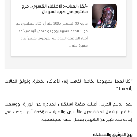
«ثِقل الغياب»: الاختفاء القسري.. جرح
مفتوح في حرب السودان
عاين- 30 أغسطس 2025 منذ أن اقتاد مسلحون من
قوات الدعم السريع زوجها واختفى أثره في أحد
أحياء العاصمة السودانية الخرطوم، تعيش أسرة
صغيرة على...
“كنا نعمل بجهودنا الخاصة، نذهب إلى الأماكن الخطرة، ونوثق الحالات
بأنفسنا.”
بعد اندلاع الحرب، أعلنت صفية استقلال المبادرة عن الوزارة، ووسعت
نطاقها ليشمل المفقودين والأسرى والعربات، مؤكدة أنها نجحت في
إعادة عدد كبير من التائهين بفضل الثقة المجتمعية.
بين التوثيق والمساءلة