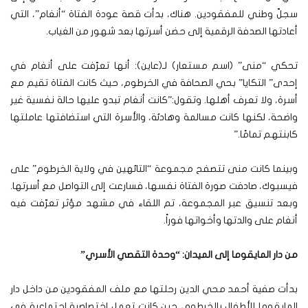
سجلّ وطني للمفقودين. هناك، بدأت قصة عودة الفتاة “أنغام”، التي
أعادتها الصدفة الرقمية إلى حضن أسرتها بعد شهور من الغياب.
تحكي “منى” (اسم مستعار) لـ(عاين): أنها تعرّفت على أنغام في
إحدى” التكايا” بحي الصحافة في الخرطوم، حيث كانت الفتاة تقيم مع
أسرة، ولا تعرف أهلها. وتقول:”كانت أنغام تبدو عليها حالة نفسية غير
واضحة، لكنها كانت مسالمة وهادئة، والأسرة التي استضافتها عاملتها
كابنتهم تمامًا.”
وبينما كانت منى تتصفح مجموعة “التائهين في ولاية الخرطوم” على
فيسبوك، صادفت صورة الفتاة نفسها، فسارعت إلى التواصل مع أسرتها.
وبعد تنسيق عبر المجموعة، تم اللقاء في مشهد مؤثر تعرّفت فيه
أنغام على والدتها وأخواتها فوراً.
من دار المايقوما إلى الميدان: “وحدة التقصي الأسري”
بدأت صفية أحمد محي الدين رحلتها مع ملف المفقودين من داخل دار
المايقوما للأطفال بالخرطوم، حين كانت تعمل اختصاصية اجتماعية في