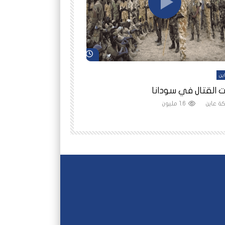
شاهد لاحقاً
ين
أفلام عاين
 القتال في سودانا
رانيا مأمون: الثمن 
ة عاين
1.6 مليون
شبكة عاين
1.5 مليون