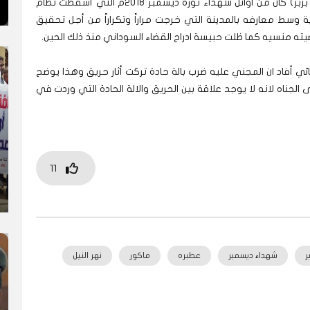
محمد ماكور الذى ينحدر من ولاية نهر النيل مدينة( بربر) كان من اوائل شهداء ثورة ديسمبر 2018م التي أسقطت نظام
ية وسط معارفه بالمدينة التي خرجت مراراً وتكراراً من أجل تحقيق
يته منسيه كما ظلت حبيسة ادراج القضاء السوداني منذ ذلك الحين.
ي أفاد ان المجني عليه ضرب بالة حادة تركت أثار حريق وهذا يوضح
لجناه لانه لا يوجد علاقة بين الحريق والالة الحادة التي وردت في
11
ر
شهداء ديسمبر
عطبره
ماكور
نهر النيل