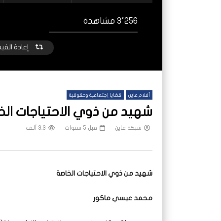
3٬256 مشاهدة
إعادة الفي
أفلام عاين
قضايا إجتماعية وحقوقية
شهيد من ذوي الاحتياجات ا
شبكة عاين
قبل 5 سنوات
3.3 ألف
شاهد لاحقا
“قوارب تحمل الناس والموت معًا”.. عبور
نازحون
شهيد من ذوي الاحتياجات الخاصة
النيل رهن الصدفة شمالي السودان
معينات
شبكة عاين
قبل 5 أشهر
شب
محمد عيسي ماكور