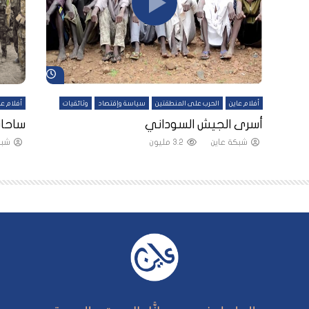
شاهد لاحقاً
شاهد لاحقاً
أفلام عاين
الحرب على المنطقتين
سياسة وإقتصاد
وثائقيات
أفلام عا
لقين
أسرى الجيش السوداني
ساحات
شبكة عاين
3.2 مليون
شبك