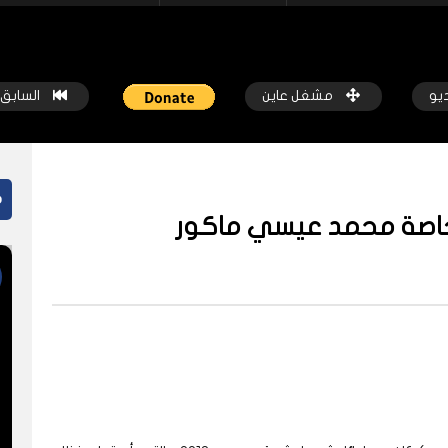
ديو
مشغل عاين
السابق
م
لخاصة محمد عيسي ماكور
ً
شاهد لاحقاً
 بشمال السودان: نواجه نقصاً في
سوق عطبرة تحت ضغط أكبر تدفقات
 الحياة
حرب السودان
كة عاين
قبل سنتين
شبكة عاين
قبل 3 سنوات