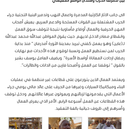
بين مطرقة الحرب وسندان الواقع المعيشي
الى جانب الاثار الكارثية المدمرة واعمال النهب وتدمير البنية التحتية جراء
الحرب المشتعلة بين القوات المسلحة والدعم السريع، يعيش أصحاب
المهن الحرفية والعمال أوضاع مأساوية نتيجة لتوقف سوق العمل
وانقطاع مصادر الدخل لديهم. حيث يقول المواطن عبدالله محمد عبدالله
لـ(عاين) وهو يعمل كفني تبريد بمدينة الثورة أمدرمان ” منذ بداية
الحرب لمن نستطيع العمل ونسبة لوقوع هذه الأحداث مع نهايات
رمضان ازدادت المعاناة أواسط الأسرة”. ويضيف العامل يوسف بشير
بالقول ” توقفنا عن العمل وأصبحنا فارين من الدانات والطائرات”.
ويعتمد العمال الذين يتوزعون على قطاعات غير منظمة في عمليات
البناء وميكانيكا السيارات وغيرها من الحرف على عائد مالي يومي جراء
الأعمال التي يقدمونها لزبائنهم ويعولون عبرها عائلاتهم. ودخل توقف
هذه القطاعات عن العمل أسبوعه الرابع، الأمر الذي يعرض العمال
وأسرهم إلى ظروف حياتية بالغة التعقيد.