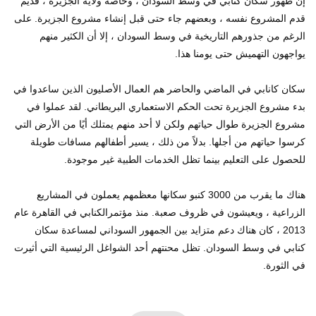
إن ظهور سكان كنابي في وسط السودان ، وخاصة ولاية الجزيرة ، قديم
قدم المشروع نفسه ، وبعضهم جاء حتى قبل إنشاء مشروع الجزيرة. على
الرغم من جذورهم التاريخية في وسط السودان ، إلا أن الكثير منهم
يواجهون التهميش حتى يومنا هذا.
سكان كانابي في الماضي والحاضر هم العمال الأصليون الذين ساعدوا في
بدء مشروع الجزيرة تحت الحكم الاستعماري البريطاني. لقد عملوا في
مشروع الجزيرة طوال حياتهم ولكن لا أحد منهم يمتلك أيًا من الأرض التي
كرسوا حياتهم من أجلها. بدلاً من ذلك ، يسير أطفالهم مسافات طويلة
للحصول على التعليم بينما تظل الخدمات الطبية غير موجودة.
هناك ما يقرب من 3000 كنبو سكانها معظمهم يعملون في المشاريع
الزراعية ، ويعيشون في ظروف صعبة. منذ مؤتمرالكنابي في القاهرة عام
2013 ، كان هناك دعم متزايد بين الجمهور السوداني لمساعدة سكان
كنابي في وسط السودان. تظل محنتهم أحد الشواغل الرئيسية التي أثيرت
في الثورة.