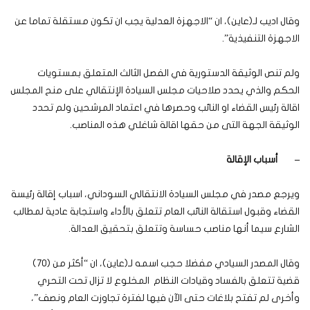
وقال اديب لـ(عاين)، ان “الاجهزة العدلية يجب ان تكون مستقلة تماما عن
الاجهزة التنفيذية”.
ولم تنص الوثيقة الدستورية في الفصل الثالث المتعلق بمستويات
الحكم والذي يحدد صلاحيات مجلس السيادة الإنتقالي على منح المجلس
اقالة رئيس القضاء او النائب وحصرها في اعتماد المرشحين ولم تحدد
الوثيقة الجهة التى من حقها اقالة شاغلي هذه المناصب.
–
أسباب الإقالة
ويرجع مصدر في مجلس السيادة الانتقالي السوداني، اسباب إقالة رئيسة
القضاء وقبول استقالة النائب العام تتعلق بالأداء واستجابة عادية لمطالب
الشارع سيما أنها مناصب حساسة وتتعلق بتحقيق العدالة.
وقال المصدر السيادي مفضلا حجب اسمه لـ(عاين)، ان “أكثر من (70)
قضية تتعلق بالفساد وقيادات النظام المخلوع لا تزال تحت التحري
وأخرى لم تفتح بلاغات حتى الآن فيها لفترة تجاوزت العام ونصف”،