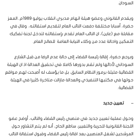
السودان.
ويقدم القانوني وعضو هيئة اتهام مدبري انقلاب يوليو 1989م، المعز
حضرة، أسبابا مختلفة دفعت النائب العام لتقديم استقالته، وقال في
مقابلة مع (عاين)، ان النائب العام تقدم بإستقالته لتدخل لجنة تفكيك
التمكين واحالة عدد من وكلاء النيابة العامة للصالح العام.
ويرجع حضرة، إقالة رئيسة القضاء إلى حالة عدم الرضا من قبل الشارع
السوداني لأدائها ولم تقم بدورها كاملا في تحقيق العدالة اذ ان الهيئة
القضائية مليئة برموز النظام السابق، بل ما يؤسف له أصبحت لهم مواقع
حولها في مكتبها التنفيذي والعدالة مازالت متاخرة كثيرا في الهيئة
القضائية.
–
تعيين جديد
وحول عملية تعيين جديد في منصبي رئيس القضاء والنائب، أوضح عضو
اللجنة القانونية للحرية والتغيير، ساطع الحاج، أنه لم يتم التشاور حول
المرشحين لشغل المنصبين بعد اقالة رئيس القضاء وقبول استقالة النائب