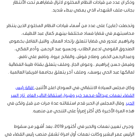
وذكر ان عدد من قيادات النظام المخلوع لاتزال قضاياهم تحت الأنتظار
بجانب ملف الشهداء الذي يمضي ببطء شديد.
وتحصلت (عاين) على عدد من أسماء قيادات النظام المخلوع الذين ينتظر
محاسبتهم في قضايا فساد مختلفة بينهم كمال عبد اللطيف،
وابراهيم غندور في قضايا تتعلق بإتحاد العمال، والنيل الفاضل بخصوص
الصندوق القومي لدعم الطلاب، وحسبو عبد الرحمن، وآدم الفكي،
وعبدالرحمن الخضر، وصلاح قوش، والفاتح عروة، ونافع علي نافع،
وفيصل حسن إبراهيم ، وعوض الجاز، وملف يتعلق بقناة طيبة الفضائية
لمالكها عبد الحي يوسف، وملف آخر يتعلق بجامعة افريقيا العالمية .
وكان مجلس السيادة الانتقالي في السودان اعلن الأثنين،
اقالة رئيس
القضاء نعمات عبدالله محمد خير وقبول استقالة النائب العام تاج السر
الحبر
. وقال المجلس ان الحبر قدم استقالته عدة مرات من قبل ولكن في
هذه المرة الأخيرة كان أكثر إصراراً على التنحي من منصبه.
وجرى تعيين نعمات والحبر في أكتوبر 2019، بعد أشهر من سقوط
الرئيس عمر البشير وكانت نعمات أول امراة تشغل منصب رئيس القضاء في