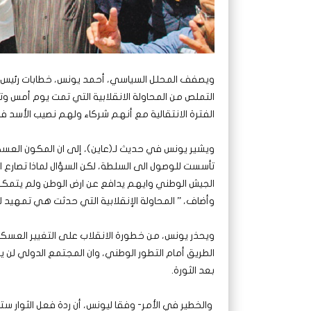
ويصفف المحلل السياسي، أحمد يونس، خطابات رئيس مجل
التملص من المحاولة الانقلابية التي تمت يوم أمس و
الفترة الانتقالية مع أنهم شركاء ولهم نصيب الأسد 
ويشير يونس في حديث لـ(عاين)، إلى ان المكون العسك
تأسست للوصول الى السلطة، لكن السؤال لماذا تصار
الجيش الوطني وايهم يدافع عن ارض الوطن ولم يتم
وأضاف، ” المحاولة الإنقلابية التي حدثت هي تمهيد 
ويحذر يونس، من خطورة الانقلاب على التغيير العسك
الطريق أمام التطور الوطني، وان المجتمع الدولي لن 
بعد الثورة.
والخطير في الأمر- وفقا ليونس، أن ردة فعل الثوار س