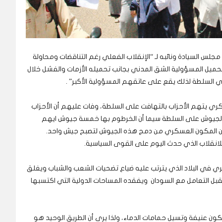
س السيادة ونائبه لـ “الإنقلاب الفعلي رغم التناقضات ومحاولة
تحميل المسؤولية الشق المدني بجانب تحميله الأزمات والفشل خلال
في السلطة لذلك يقع على عاتقهم المسؤولية الأكبر” .
ري يتهم الأحزاب بالتهافت على السلطة، وفات عليهم أن الأحزاب
ع الجيوش على السلطة سيما أن الخرطوم بها خمسة جيوش ايهم
كن المكون العسكري من دمج هذه الجيوش لتصبح جيش واحد.
للانقلاب الذي حدث اليوم على القوى السياسية.
ري في البلاد الذي يترتب عليه ضياع تضحيات الشعب والشباب ويغلق
يقبل التعامل مع السودان ويفقده المساحات الدولية التي اكتسبها
تكون عنيفة وتسيل حمامات الدماء، ولذا يرى أن الطريق الوحيد هو