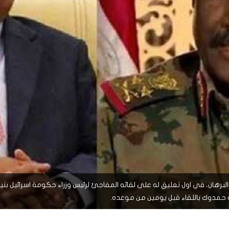
ً
ً
شاهد لاحقاً
لدول العربية.. كيف دفعت الحرب
المسيرات تضع ملايين السودانيين
نشرة أخبار عاين الأسبوعية
جروحٌ لا تُرى.. حرب السودان تمتد إلى
وط النار والجوع
لسودان إلى ذروتها؟
الصحة النفسية للملايين
البرهان، في اول تعليق له على لقائه المفاجئ لرئيس وزراء حكومة اسرائيل بنيا
له حمدوك باللقاء قبل يومين من موعده.