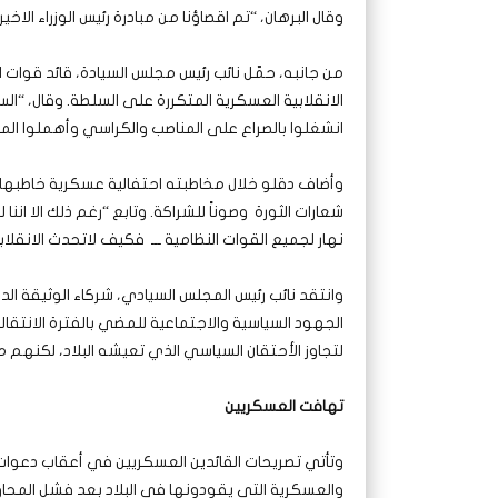
وقال البرهان، “تم اقصاؤنا من مبادرة رئيس الوزراء الاخ
من جانبه، حمّل نائب رئيس مجلس السيادة، قائد قوات
الانقلابية العسكرية المتكررة على السلطة. وقال، “ال
انشغلوا بالصراع على المناصب والكراسي وأهملوا ال
وأضاف دقلو خلال مخاطبته احتفالية عسكرية خاطبها رف
شعارات الثورة وصوناً للشراكة. وتابع “رغم ذلك الا انن
نهار لجميع القوات النظامية ـــ فكيف لاتحدث الانقلابا
وانتقد نائب رئيس المجلس السيادي، شركاء الوثيقة ال
الجهود السياسية والاجتماعية للمضي بالفترة الانتقالية
لتجاوز الأحتقان السياسي الذي تعيشه البلاد، لكنهم 
تهافت العسكريين
وتأتي تصريحات القائدين العسكريين في أعقاب دعوات
والعسكرية التي يقودونها في البلاد بعد فشل المحاول