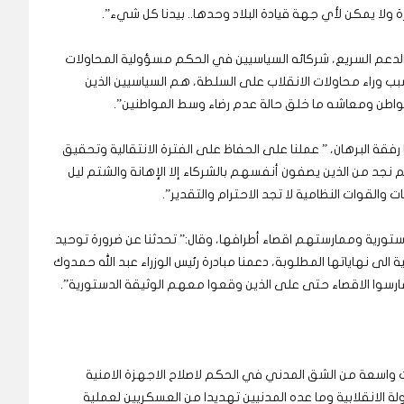
يرة ولا يمكن لأي جهة قيادة البلاد وحدها.. بيدنا كل شيء”.
 الدعم السريع، شركائه السياسيين في الحكم مسؤولية المحاولات
سبب وراء محاولات الانقلاب على السلطة، هم السياسيين الذين
مواطن ومعاشه ما خلق حالة عدم رضاء وسط المواطنين”.
قة البرهان، ” عملنا على الحفاظ على الفترة الانتقالية وتحقيق
ا لم نجد من الذين يصفون أنفسهم بالشركاء إلا الإهانة والشتم ليل
ت والقوات النظامية لا تجد الاحترام والتقدير”.
دستورية وممارستهم اقصاء أطرافها، وقال:” تحدثنا عن ضرورة توحيد
 الى نهاياتها المطلوبة، دعمنا مبادرة رئيس الوزراء عبد الله حمدوك
مارسوا الاقصاء حتى على الذين وقعوا معهم الوثيقة الدستورية”.
 واسعة من الشق المدني في الحكم لاصلاح الاجهزة الامنية
ة الانقلابية وما عده المدنيين تهديدا من العسكريين لعملية