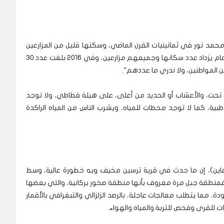
حمد نور في ثمانينيات القرن الماضي، وسكنها قليل من المزارعين
وأصحاب حقول البرتقال، والفواكه الأخرى، وفي كل عام يزداد عدد سكانها وجميعهم مزارعين، وفي 2016 بلغت عدد 30
د من المواطنين، ولا ندري ما عددهم”.
ن تحت، والأعشاب أو الحديد من أعلى، على هيئة قطاطي، ولا توجد
ية، كما لا توجد محطات للمياه، ويشرب الناس من المياه الراكدة
ـ(عاين)، إن ما حدث في قرية ترسين مخيف وبه خطورة عالية، وسط
فمنطقة جبل مرة معروف بأنها منطقة صخور بركانية، والتي بعضها
 مما يتطلب معالجات عاجلة، بالرصد الزلزالي والتبغرافي بالأقمار
ات للقرى وفحص للتربة والمياه والهواء.