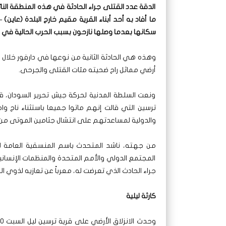
الدقة عدد القتلى جراء الحادثة في هذه المنطقة الن
سكانها بعدما وصلها نازحون بسبب الحرب الحالية في ا
أرضي مماثل راح ضحيته مئات القتلى والجرحى.
ونعت السلطة المدنية لحركة جيش تحرير السودان، ق
ترسين التي قالت إنهم ماتوا جميعا باستثناء ناج 
والدولية لمساعدتهم على انتشال جثامين الموتى من 
من جهته، ناشد المتحدث باسم المنسقية العامة للن
المجتمع الدولي والأمم المتحدة والمنظمات الإنساني
جراء الحادث الذي تعرضت له، معرباً عن تعازيه لذوي الض
كارثة ليلية