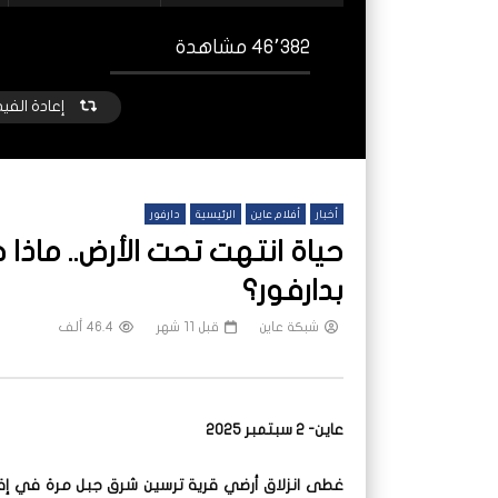
46٬382 مشاهدة
إعادة الفي
أخبار
أفلام عاين
الرئيسية
دارفور
حياة انتهت تحت الأرض.. ماذا
بدارفور؟
شبكة عاين
قبل 11 شهر
46.4 ألف
شاهد لاحقا
غارات جوية تشعل حدود السودان الغربية
المزار
الموت 
شبكة عاين
قبل 4 أشهر
شب
عاين- 2 سبتمبر 2025
غطى انزلاق أرضي قرية ترسين شرق جبل مرة في إقلي