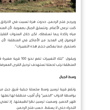
ويرجح فتح الرحمن، حدوث هزة تسببت في الانزلاق 
كنت نرعى الأغنام، ونتسلق الجبال بصعوبة، لأن ال
مياه راكدة ربما تسقطك، لكن خلال السنوات القليل
للوصول إلى العديد من الأماكن في المنطقة؛ لأن
باستمرار، مما يعكس حجم هذه التغييرات”.
ويقول: “تلك التغيي
المنطقة نرتب لحملة تستهدف ترحيل القرى المعرضة ل
وسط الجبال
وتقع قرية ترسين وسط سلسلة جبلية شرق جبل مرة، و
ظهر الحمير، وسميت ترسين نظرا لطبيعتها، إذ تعني
التحرك حتى لا يسقط، حسب فتح الرحمن.