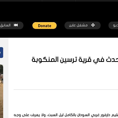
ديو
مشغل عاين
السابق
م
 حدث في قرية ترسين المنكوبة
ً
شاهد لاحقاً
عون والرعاة.. حصاد الدماء في موسم
هل يحدد حسم معركة (الفاشر) م
بدارفور
خارطة السودان؟
كة عاين
قبل 8 أشهر
شبكة عاين
قبل سنتين
م دارفور غربي السودان بالكامل ليل السبت، ولا يعرف على وجه