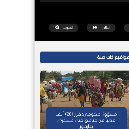
التالي
المزيد
واضيع ذات صلة
شاهد لاحقاً
شاهد لاحقاً
ستقبل
رحلة نزوح من الفاشر إلى قولو
نداءات استغاثة.. 
شبكة عاين
قبل سنتين
شبكة عاين
مسؤول حكومي: فرار (20) ألف
مدنياً من مناطق قتال عسكري
بدارفور