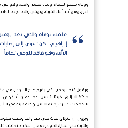
ووفاة جميع السكان، ونجاة شخص واحدة وهو في حال
النور، وهو أحد أبناء القرية، وتوفي والده بهذه الحادثة
علمت بوفاة والدي بعد يومين،
إبراهيم، لكن تعرض إلى إصابات
الرأس وهو فاقد للوعي تماماً
ويقول فتح الرحمن الذي يقيم خارج السودان في مقا
حادثة الانزلاق بقريتنا ترسين بعد يومين، أبلغوني 
بليغة حيث كسرت رجليه الاثنين، ولديه ضربة في الرأس
ويروي أن الانزلاق حدث على بعد واحد ونصف كيلومتر
والتربة نحو المنازل الموجودة في أماكن منخفضة قلي