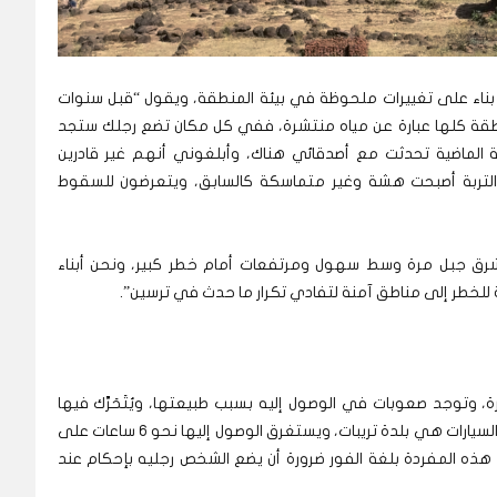
بناء على تغييرات ملحوظة في بيئة المنطقة، ويقول “قبل سنوات
منطقة كلها عبارة عن مياه منتشرة، ففي كل مكان تضع رجلك ستجد
ة الماضية تحدثت مع أصدقائي هناك، وأبلغوني أنهم غير قادرين
 التربة أصبحت هشة وغير متماسكة كالسابق، ويتعرضون للسقوط
رات تضع نحو 100 قرية صغيرة شرق جبل مرة وسط سهول ومرتفعات أمام خطر كبير، ونحن أبناء
لخطر إلى مناطق آمنة لتفادي تكرار ما حدث في ترسين”.
توجد صعوبات في الوصول إليه بسبب طبيعتها، ويُتَحَرَّك فيها
بواسطة الدواب “الحمير” وأن أقرب منطقة لها تصلها السيارات هي بلدة تريبات، ويستغرق الوصول إليها نحو 6 ساعات على
 هذه المفردة بلغة الفور ضرورة أن يضع الشخص رجليه بإحكام عند