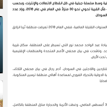
ائية وسط سلسلة جبلية في ظل انقطاع الاتصالات والإنترنت، وبحسب
ما أفاد به أحد أبناء القرية مقيم خارج البلدة (عاين) – فأن القرية تحوي نحو 30 منزلاً في العام في عام 2016، وزاد عدد
لسودان.
وهذه هي الحادثة الثانية من نوعها في دارفور خلال السنوات القليلة الماضية، ففي العام 2018 تعرضت منطقة تُربا انزلاق
يادة عبد الواحد محمد نور التي تسيطر على المنطقة، سكان قرية
واحد، وناشدت في بيان صحفي الأمم المتحدة والمنظمات الإقليمية
تحت الأرض.
ازحين واللاجئين في السودان، آدم رجال في بيان صحفي الثلاثاء،
ة الدولية بالتحرك الفوري لمساعدة أهالي منطقة ترسين المنكوبة،
حايا.
وحدث الانزلاق الأرضي على قرية ترسين ليل السبت 30 أغسطس الماضي، وغطت الأتربة والحجارة منازل المنطقة بالكامل،