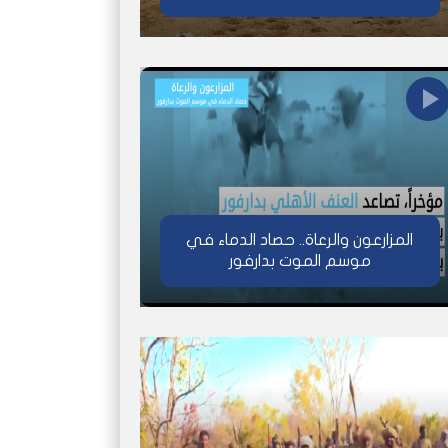
المزارعون والرعاة.. حصاد الدماء في
موسم الموت بدارفور