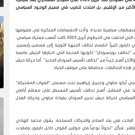
لأكبر من الإقليم، بل امتدت لتضرب في صميم الوجود السياسي
منعطفات سياسية عديدة، وأدت الانقسامات المتكررة في صفوفها
إلى تشكيل خارطة معقدة للقوى الفاعلة. لكن الحرب التي اندلعت في الخرطوم أبريل 2023 كانت أصعب معترك سياسي،
رفور كبيراً. انقسم تحالف الجبهة الثورية إلى قسمين رئيسيين:
ـ “تحالف بورتسودان” (كونها المدينة التي اختارها الجيش عاصمة
لآخر أصبح جزءاً من “تحالف تأسيس السودان الجديد”. أما حركة جيش
رج هذه التحالفات، محافظة على موقف الحياد.
ني أركو مناوي وجبريل إبراهيم تحت مسمى “القوات المشتركة”
. في المقابل، أصبح تحالف تأسيس المسيطر على معظم أراضي
ير السياسي لحركة جيش تحرير السودان بقيادة مناوي وحركة العدل
”. الباحث في بناء السلام والحركات المسلحة، يقول محمد الهادي
لفاشر شكّل “تحولاً نوعياً في موازين القوى داخل دارفور، وفقدت