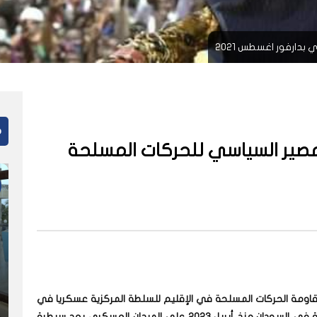
بدارفور اغسطس 2021
م
مصير السياسي للحركات المسلحة
اومة الحركات المسلحة في الإقليم للسلطة المركزية عسكريا في
أوائل العقد الماضي. ولم تقتصر تداعيات الحرب الدائرة في السودان منذ أبريل 2023 على الميدان العسكري بعد سيطرة