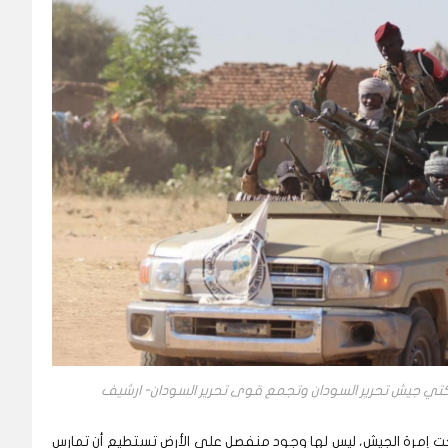
حركتي جيش تحرير السودان وتجمع قوى تحرير السودان- ارشيف
 تحت إمرة الجيش، ليس لها وجود منفصل على الأرض تستطيع أن تمارس