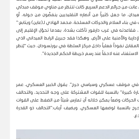
تي عانت من جرائم الدعم السريع كانت تنتظر من مناوي موقف مبدئي
يدان، ما جعل كثيراً من أنصاره التقليديين ينفضّون من حوله، أو
في بناء السلام والحركات المسلحة، محمد الهادي لـ(عاين) ويتابع:”
فقاعدته في غرب دارفور تآكلت بشدة، بعدما تحوّل الإقليم إلى
ارية والأمنية على الأرض. وهكذا فقد جبريل الرابط الميداني الذي
مقابل نفوذاً فعلياً داخل مركز السلطة في بورتسودان، حيث “يُنظر
استغناء عنه لاحقاً عند رسم خريطة الحكم الجديدة”.
ركة في موقف عسكري وسياسي حرج”. يقول الخبير العسكري، عمر
ارة كبيرة” بالنسبة للقوات المشتركة على وجه التحديد، والتحالف
لحركات وضعاً يمكن خلاله أن تمارس شيئاً من الضغط على القوات
 بالنسبة لوضعها العسكري. ويضيف أرباب:”التحالف ذو القدرة
ع.