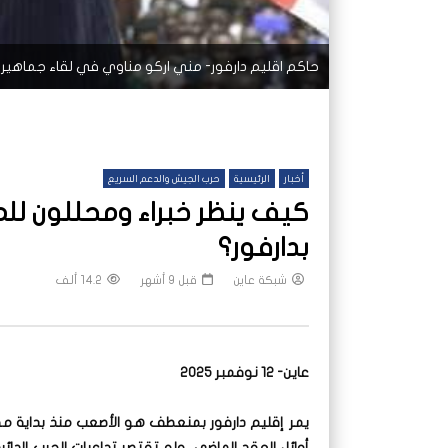
حاكم اقليم دارفور- مني اركو مناوي في لقاء جماهيري 
أخبار
الرئيسية
حرب الجيش والدعم السريع
كيف ينظر خبراء ومحللون لل
بدارفور؟
شبكة عاين
قبل 9 أشهر
14.2 ألف
عاين- 12 نوفمبر 2025
يمر إقليم دارفور بمنعطف هو الأصعب منذ بداية مق