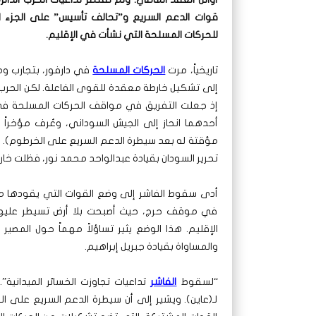
قوات الدعم السريع و”تحالف تأسيس” على الجزء ا
للحركات المسلحة التي نشأت في الإقليم
.
تاريخياً، مرت
الحركات المسلحة
في دارفور، بتجارب و
إذ جعلت التفريق في مواقف الحركات المسلحة في دا
أحدهما انحاز إلى الجيش السوداني، وعُرف مؤخراً ب
مؤقتة له بعد سيطرة الدعم السريع على الخرطوم). وا
تحرير السودان بقيادة عبدالواحد محمد نور، فظلت خا
أدى سقوط الفاشر إلى وضع القوات التي يقودها م
في موقف حرج، حيث أصبحت بلا أرض تسيطر عليها
الإقليم. هذا الوضع يثير تساؤلاً مهماً حول المص
والمساواة بقيادة جبريل إبراهيم.
“لسقوط
الفاشر
تداعيات تجاوزت الخسائر الميدانية
لـ(عاين). ويشير إلى أن سيطرة الدعم السريع على ا