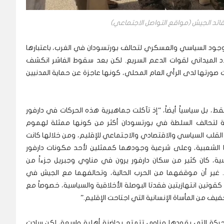
قائد الجيش (مواقع التواصل الاجتماعي)
الوجود السياسي والعسكري لتحالف بورتسودان في الغرب، باعتبارها
 الميداني لقوات الدعم السريع. لكن بعد سقوط الفاشر انكشف
صورتها لدى الرأي العام المحلي، كونها عاجزة عن حماية المدنيين
ط، بل سياسياً أيضاً، “إذ تآكلت جماهيرية هذه الحركات في دارفور
 لتحالف السلطة في بورتسودان أكثر من كونها ممثلة لهموم
القلب السياسي والاقتصادي والاجتماعي للإقليم، ومن خلالها كانت
ا الشعبية، وعلى شرعية وجودهما كممثلين لأحد مكونات دارفور
اسية، كان كثير من سكان دارفور يرون في مناوي وجبريل جزءاً من
غير أن موقفهما من الحرب الحالية، وتحالفهما مع الجيش في
وتين انتهازيتين فقدتا البوصلة الأخلاقية والسياسية، خصوصاً مع
ف من المأساة الإنسانية التي اجتاحت الإقليم.”
حركة التي يقودها مناوي تتمتع بحاضنة أهلية واسعة، لكن سادت