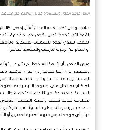
رئيس حركة العدل والمساواة جبريل إبراهيم مع مساعد 
وتابع الهادي:”كانت هذه القوات تُمثّل إحدى ركائز 
القوة التي تحفظ توازن القوى في مواجهة التمدد
الضعف البنيوي لهذه التشكيلات العسكرية، وتراجعت 
أو الدفاع عن الرمزية التاريخية والسياسية للفاشر”.
ويرى الهادي، أن أثر هذا السقوط لم يكن عسكرياً فق
وبعضهم يرى أنها تحولت إلى”قوى مُرهَقة تابعة
الإقليم”. ويضيف محمد الهادي:” كانت مدينة الفاشر 
الحركتان تحافظان على صلتهما المباشرة بقاعدتهم
السياسية والمسلحة. من الناحية الاجتماعية والسي
منظومة نضالية قديمة واجهت التهميش المركزي. 
معسكر بورتسودان، جعلهما يبدوان في نظر كثيرين كق
غياب أي جهد ملموس منهما لحماية المدنيين أو التخفي
“في مناطق مثل شمال دارفور وغربها، حيث كانت ال