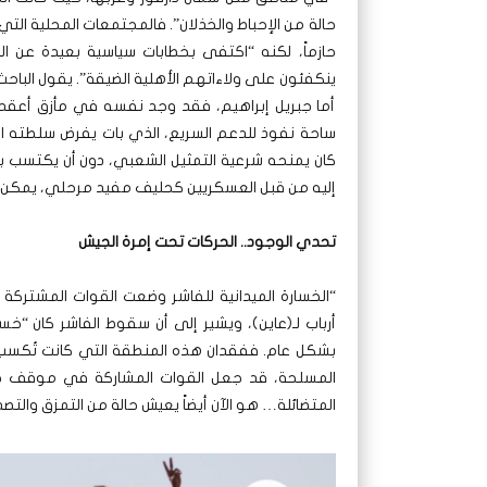
حالة من الإحباط والخذلان”. فالمجتمعات المحلية ال
حازماً، لكنه “اكتفى بخطابات سياسية بعيدة عن الم
ينكفئون على ولاءاتهم الأهلية الضيقة”. يقول الباحث 
أما جبريل إبراهيم، فقد وجد نفسه في مأزق أعقد، 
ساحة نفوذ للدعم السريع، الذي بات يفرض سلطته الإد
كان يمنحه شرعية التمثيل الشعبي، دون أن يكتسب بال
إليه من قبل العسكريين كحليف مفيد مرحلي، يمكن ال
تحدي الوجود.. الحركات تحت إمرة الجيش
“الخسارة الميدانية للفاشر وضعت القوات المشت
أرباب لـ(عاين)، ويشير إلى أن سقوط الفاشر كان “خس
بشكل عام. ففقدان هذه المنطقة التي كانت تُكسب ا
المسلحة، قد جعل القوات المشاركة في موقف حرج
المتضائلة… هو الآن أيضاً يعيش حالة من التمزق والتصد