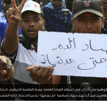
ً
ً
شاهد لاحقاً
لدول العربية.. كيف دفعت الحرب
المسيرات تضع ملايين السودانيين
نشرة أخبار عاين الأسبوعية
جروحٌ لا تُرى.. حرب السودان تمتد إلى
وط النار والجوع
لسودان إلى ذروتها؟
الصحة النفسية للملايين
ق الوطنية في أحداث فض اعتصام القيادة العامة، وسط العاصمة الخرطوم، احتجاج
ظاهرين قبل أن يتهم جهات سياسية -لم يسمها- بتدبير الاحتجاج لاثارة الغضب.