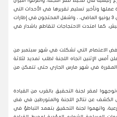
 رئيسية في محيط مقر اللجنة، واضرموا النيران
 عملها وتأخير تسليم تقريرها في الأحداث التي
صاحبت فض اعتصام القيادة العامة في 3 يونيو الماضي، ، واشغل المحتجون في إطارات
لجيش، كما امتدت الاحتجاجات لتقاطع باشدار في
فض الاعتصام التي تشكلت في شهر سبتمبر من
ن أمس الإثنين اتجاه اللجنة لطلب تمديد لثلاثة
ى المقررة في شهر مارس الجاري حتى تتمكن من
وجهوا لمقر لجنة التحقيق بالقرب من القيادة
يل الكشف عن نتائج اللجنة والمتورطين في فض
عية، واتهموا لجنة التحقيق بتعمد التباطؤ في
ات المسلحة الشوارع المؤدية لمحيط القيادة