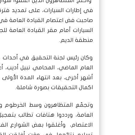
واحتج المتظاهرون الذين اغلقوا شوارع
في إطارات السيارات، على تمديد فترة
السيارات أمام مقر القيادة العامة ل
منطقة الديم.
وكان رئيس لجنة التحقيق في أحداث 
العام الماضي، المحامي نبيل أديب، أعل
أشهر أخرى، بعد انتهاء المدة الأول
اكمال التحقيقات بصورة شاملة.
وتجمّع المتظاهرون وسط الخرطوم وت
العامة، ورددوا هتافات تطالب بتعج
الاعتصام، وأغلقوا بعض الشوارع الفر
تسليم نتائجها، في وقت أغلقت القو