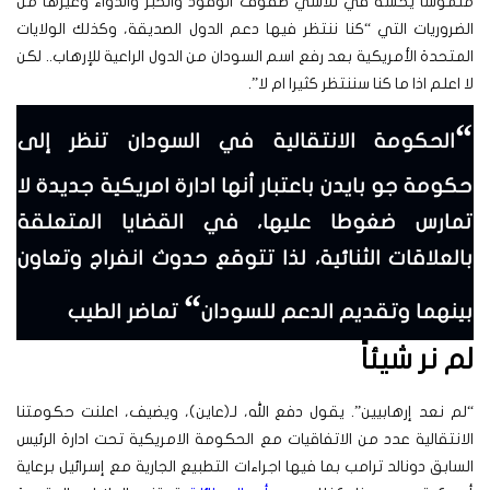
ملموسا يحسه في تلاشي صفوف الوقود والخبز والدواء وغيرها من
الضروريات التي “كنا ننتظر فيها دعم الدول الصديقة، وكذلك الولايات
المتحدة الأمريكية بعد رفع اسم السودان من الدول الراعية للإرهاب.. لكن
لا اعلم اذا ما كنا سننتظر كثيرا ام لا”.
“
الحكومة الانتقالية في السودان تنظر إلى
حكومة جو بايدن باعتبار أنها ادارة امريكية جديدة لا
تمارس ضغوطا عليها، في القضايا المتعلقة
بالعلاقات الثنائية، لذا تتوقع حدوث انفراج وتعاون
“
بينهما وتقديم الدعم للسودان
تماضر الطيب
لم نر شيئاً
“لم نعد إرهابيين”. يقول دفع الله، لـ(عاين)، ويضيف، اعلنت حكومتنا
الانتقالية عدد من الاتفاقيات مع الحكومة الامريكية تحت ادارة الرئيس
السابق دونالد ترامب بما فيها اجراءات التطبيع الجارية مع إسرائيل برعاية