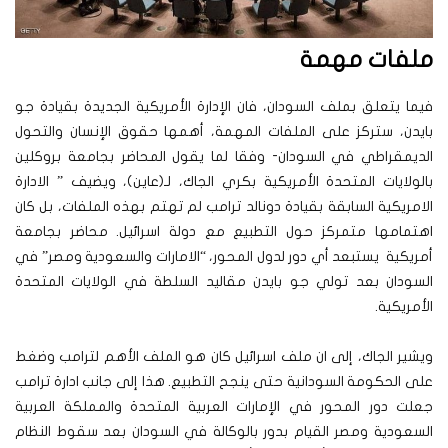
ملفات مهمة
فيما يتعلق بملف السودان، فان الإدارة الأمريكية الجديدة بقيادة جو
بايدن، ستركز على الملفات المهمة، أهمها حقوق الإنسان والتحول
الديمقراطي في السودان- وفقا لما يقول المحاضر بجامعة بروكلين
بالولايات المتحدة الأمريكية بكري الجاك، لـ(عاين)، ويضيف ” الادارة
الامريكية السابقة بقيادة دونالد ترامب لم تهتم بهذه الملفات، بل كان
اهتمامها متمركز حول التطبيع مع دولة اسرائيل.
محاضر بجامعة
أمريكية يستبعد أي دور لدول المحور، “الامارات والسعودية ومصر” في
السودان بعد تولي جو بايدن مقاليد السلطة في الولايات المتحدة
الأمريكية.
ويشير الجاك، إلى ان ملف اسرائيل كان هو الملف الأهم لترامب وضغط
على الحكومة السودانية حتى ينجح التطبيع. هذا إلى جانب ادارة ترامب
جعلت دور المحور في الإمارات العربية المتحدة والمملكة العربية
السعودية ومصر القيام بدور بالوكالة في السودان بعد سقوط النظام