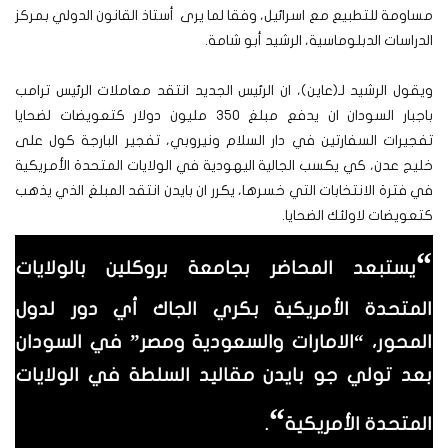
مساومة للتطبيع مع اسرائيل، وفقا لما يرى أستاذ القانون الدولي بمركز
الدراسات الدبلوماسية، الرشيد أبو شامة.
ويقول الرشيد لـ(عاين)، ان الرئيس الجديد انتقد معاملات الرئيس ترامب
باجبار السودان ان يدفع مبلغ 350 مليون دولار كتعويضات لضحايا
تفجيرات السفارتين في دار السلام ونيروبي، تفجير البارجة كول على
خليج عدن، كي يكسب الجالية اليهودية في الولايات المتحدة الأمريكية
في فترة الانتخابات التي خسرها، يكرر ان بايدن انتقد المبلغ الذي يذهب
كتعويضات لاولئك الضحايا.
“
يستبعد المحاضر بجامعة بروكلين بالولايات
المتحدة الأمريكية بكري الجاك أي دور لدول
المحور، “الامارات والسعودية ومصر” في السودان
بعد تولي جو بايدن مقاليد السلطة في الولايات
“
المتحدة الأمريكية
.