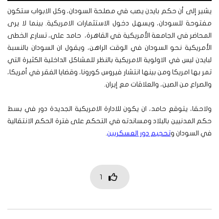
يشير إلى أن حكم بايدن يصب في مصلحة السودان، وكل الابواب ستكون
مفتوحة للسودان، ويسهل دخول الاستثمارات الامريكية.
بينما لا يرى
المحاضر في الجامعة الأمريكية في القاهرة، حامد علي، تسارع الخطى
الأمريكية نحو السودان في الوقت الراهن، ويقول ان السودان بالنسبة
لبايدن ليس في الاولوية الامريكية بالنظر للمشاكل الداخلية الكثيرة التي
تمر بها امريكا ومن بينها انتشار فيروس كورونا، وقضايا الفقر في أمريكا،
والصراع من الصين، والعلاقات مع إيران.
ولاحقا، يتوقع حامد، ان يكون للادارة الامريكية الجديدة دور في بسط
حكم المدنيين بالبلاد ومساندته في التحكم على فترة الحكم الانتقالية
في السودان و
تحجيم دور العسكريين
.
1