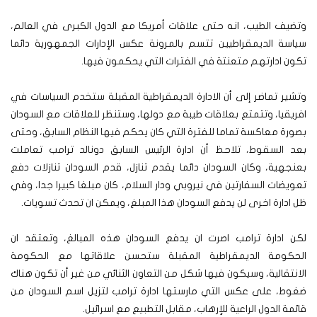
وتضيف الطيب، انه حتى علاقات أمريكا مع الدول الكبرى في العالم،
سياسة الديمقراطيين تتسم بالمرونة عكس الإدارات الجمهورية دائما
تكون ادارتهم متعنتة في الفترات التي يحكمون فيها.
وتشير تماضر إلى أن الادارة الديمقراطية المقبلة ستخدم السياسات في
افريقيا، وتتمتع بعلاقات طيبة مع دولها، وستنظر للعلاقات مع السودان
بصورة معاكسة تماما للفترة التي كان يحكم فيها النظام السابق، وحتى
بعد السقوط، تلاحظ أن ادارة الرئيس السابق دونالد ترامب تعاملت
بعنجهية، وكان السودان دائما يقدم تنازل، قدم السودان تنازلات دفع
تعويضات السفارتين في نيروبي ودار السلام، كان مبلغا كبيرا جدا، وفي
ظل ادارة اخرى لن يدفع السودان هذا المبلغ، ويمكن ان تحدث تسويات.
لكن ادارة ترامب اصرت ان يدفع السودان هذه المبالغ، وتعتقد ان
الحكومة الديمقراطية المقبلة ستحسن علاقاتها مع الحكومة
الانتقالية، وسيكون فيها شكل من التعاون الثنائي من غير أن تكون هناك
ضغوط، على عكس التي مارستها ادارة ترامب لتزيل اسم السودان من
قائمة الدول الراعية للإرهاب، مقابل التطبيع مع اسرائيل.