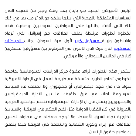
الرئيس الأميركي الجديد جو بايدن بعد وقت وجيز من تنصيبه الغى
السياسات المتعلقة بالهجرة التي سنها سلفه دونالد ترامب بما في ذلك
تلك التي ألقت بظلالها على المواطنين السودانيين. واعقبت هذه
الخطوة تطورات مرتبطة بملف العلاقات مع إسرائيل الذي ترعاه
واشنطون وزيارة
مسؤول كبير
لأول مرة السودان بجانب
المباحثات
العسكرية
التي جرت هي الاخرى في الخرطوم بين مسؤولين عسكريين
كبار في الجانبين السوداني والأمريكي.
استمرار هذه التطورات تراها عضوة مركز الدراسات الدبلوماسية بجامعة
الخرطوم، تماضر الطيب، متسقة مع طبيعة العمل في الإدارة الامريكية
سواء كان في عهد ديمقراطي أو جمهوري ولا تختلف عن السياسة
المرسومة اصلا، مع فرق طفيف ما بين الادارة الديمقراطيين
والجمهوريين يتمثل في ان الإدارات الديمقراطية تتسم سياستها الخارجية
بالمرونة في كل القضايا الدولية مثل نظم الحكم في افريقيا، والسياسة
الخارجية تجاه الشرق الأوسط، ولا توجد معضلة في محاولة تحسين
العلاقات مع إيران وكوريا الشمالية والانظمة في افريقيا فيما يتعلق
بمواضيع حقوق الإنسان.