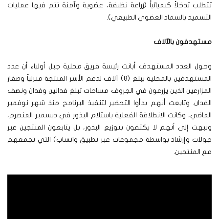
تتطلب تدخلاً كيميائياً (زراعة نظيفة، عضوية وآمنة تتم فيها عمليات
التسميد بالسماد العضوي الطبيعي).
مستهدفون بالآلاف
وحول العدد المستهدف أبانت رئيسة فريق محلية جبل أولياء أن عدد
المستهدفين بالمحلية يبلغ (٨) آلاف لدعم الأسر المنتجة منزلياً وصغار
المزارعين الذين يزرعون في الجروف مساحات تبلغ فدانين وفدان ونصف
الفدان. وتابعت أنهم بدأوا التحضير لتنفيذ البرنامج منذ شهر نوفمبر
الماضي، وكانت الانطلاقة الفعلية باستلام البذور في ديسمبر المنصرم،
ونبهت إلى أنهم لا يكتفون بتوزيع البذور، بل يتابعون المنتجين عبر
جولات وإرشاد بواسطة مجموعات عبر تطبيق واتساب) التي تجمعهم
مع المنتجين.