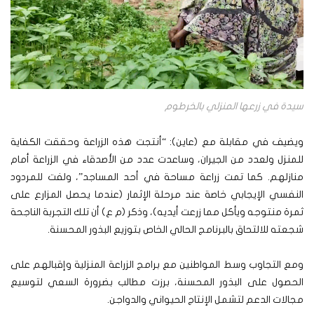
سيدة في زرعها المنزلي بالخرطوم
ويضيف في مقابلة مع (عاين): “أنتجت هذه الزراعة وحققت الكفاية
للمنزل ولعدد من الجيران، وساعدت عدد من الأصدقاء في الزراعة أمام
منازلهم. كما تمت زراعة مساحة في أحد المساجد”، ولفت للمردود
النفسي الإيجابي خاصة عند مرحلة الإثمار (عندما يحصل المزارع على
ثمرة منتوجه ويأكل مما زرعت أيديه)، وذكر (م ع) أن تلك التجربة الناجحة
شجعته للالتحاق بالبرنامج الحالي الخاص بتوزيع البذور المحسنة.
ومع التجاوب وسط المواطنين مع برامج الزراعة المنزلية وإقبالهم على
الحصول على البذور المحسنة، برزت مطالب بضرورة السعي لتوسيع
مجالات الدعم لتشمل الإنتاج الحيواني والدواجن.