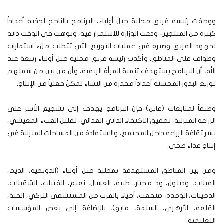
ووصفت رئيسة فريق محلية جبل أولياء، البرنامج بالناجح لجذبه أعداداً
كبيرة من المنتجين، ودعت الوزارة للاستمرار فيه، ونوهت في الوقت ذاته
لجهود الفريق وصبره في عمليات التوزيع التي تتطلب ملء استمارات
وطواف على المناطق. وأكدت رئيسة فريق محلية جبل أولياء ربيعة عبد
الله، أن البرنامج يستهدف تنمية المرأة الريفية، وأن من بين من شملهم
توزيع البذور المحسنة أعداداً مقدرة من النساء تمكنّ فعلياً من الإنتاج.
وطبقاً لمتابعات (عاين) فإن البرنامج يهدف إلى تشجيع الأسر على
الزراعة المنزلية، تحقيق الاكتفاء الذاتي الغذائي، تقليل العبء المعيشي،
نشر ثقافة الزراعة داخل المجتمع، والاستفادة من المساحات المنزلية في
إنتاج غذاء صحي.
ومن بين المناطق المستهدفة بمحلية جبل أولياء (الدويحية، الديم،
الفيلاب، ودبلول، ود مختار، طيبة، العسال، نعيم، الفتياب، الشقيلاب،
الدخينات، الوحدة، صنقعت، أحياء بالقرب من المستشفى التركي، القبة،
القلعة، الأزهري، السلمة، مايو)، بالإضافة إلى بعض المؤسسات
التعليمية.