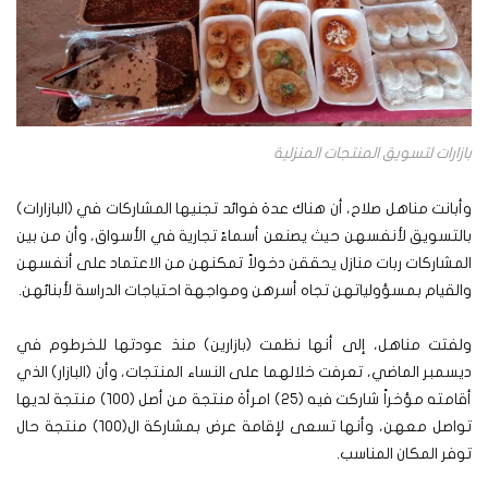
بازارات لتسويق المنتجات المنزلية
وأبانت مناهل صلاح، أن هناك عدة فوائد تجنيها المشاركات في (البازارات)
بالتسويق لأنفسهن حيث يصنعن أسماءً تجارية في الأسواق، وأن من بين
المشاركات ربات منازل يحققن دخولاً تمكنهن من الاعتماد على أنفسهن
والقيام بمسؤولياتهن تجاه أسرهن ومواجهة احتياجات الدراسة لأبنائهن.
ولفتت مناهل، إلى أنها نظمت (بازارين) منذ عودتها للخرطوم في
ديسمبر الماضي، تعرفت خلالهما على النساء المنتجات، وأن (البازار) الذي
أقامته مؤخراً شاركت فيه (٢٥) امرأة منتجة من أصل (١٠٠) منتجة لديها
تواصل معهن، وأنها تسعى لإقامة عرض بمشاركة ال(١٠٠) منتجة حال
توفر المكان المناسب.