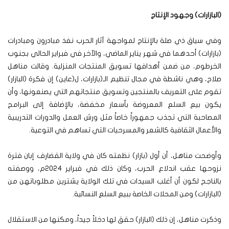
(البازارات) وجهود الإنتاج
وفي سياق ذي صلة بالإنتاج لمواجهة آثار الحرب نفذ مبادرون ومبادرات
(بازارات) أحدهما في شهر يناير الماضي، والآخر في فبراير الحالي بجنوب
الخرطوم، من ضمن أهدافها تسويق المنتجات المنزلية. وقالت مناهل
صلاح، وهي ناشطة في مجال تنظيم الـ(بازارات، ل(عاين) إن فكرة (البازار)
تقوم على التعريف بالمنتجين وتسويق منتجاتهم التي يصنعونها، وأن
يكون بيع السلع المعروضة بأسعار مخفضة، بالإضافة إلى البرامج
المصاحبة التي تجذب جمهوراً خاصاً مثل ورش العمل والدورات التدريبية
والأعمال الثقافية كالشعر والمسرحيات التي تساهم في التوعية.
وأوضحت مناهل، أن أول (بازار) نظمته كان في ولاية القضارف إبان فترة
نزوحها عقب اندلاع الحرب، وكان ذلك في فبراير ٢٠٢٤م، ووصفته
بالناجح لكون أن أغلب السيدات في تلك الولاية يشترين مطلوباتهن من
(البازارات) ومن المحلات الخاصة ببيع السلع النسائية.
وذكرت مناهل، إن ذلك (البازار) حقق لها دخلاً جيداً، ومكنها من الاستقلال