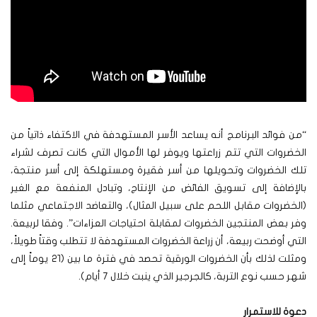
“من فوائد البرنامج أنه يساعد الأسر المستهدفة في الاكتفاء ذاتياً من
الخضروات التي تتم زراعتها ويوفر لها الأموال التي كانت تصرف لشراء
تلك الخضروات وتحويلها من أسر فقيرة ومستهلكة إلى أسر منتجة،
بالإضافة إلى تسويق الفائض من الإنتاج، وتبادل المنفعة مع الغير
(الخضروات مقابل اللحم على سبيل المثال)، والتعاضد الاجتماعي مثلما
وفر بعض المنتجين الخضروات لمقابلة احتياجات العزاءات”. وفقا لربيعة.
التي أوضحت ربيعة، أن زراعة الخضروات المستهدفة لا تتطلب وقتاً طويلاً،
ومثلت لذلك بأن الخضروات الورقية تحصد في فترة ما بين (٢١ يوماً إلى
شهر حسب نوع التربة، كالجرجير الذي ينبت خلال ٧ أيام).
دعوة للاستمرار