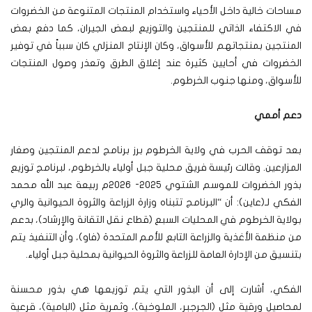
مساحات خالية داخل الأحياء واستخدام المنتجات المتنوعة من الخضروات
في الاكتفاء الذاتي للمنتجين والتوزيع لبعض الجيران، كما دفع بعض
المنتجين بمنتجاتهم للأسواق، وكان الإنتاج المنزلي كان سبباً في توفير
الخضروات في أحايين كثيرة عند إغلاق الطرق وتعذر وصول المنتجات
للأسواق، ومنها جنوب الخرطوم.
دعم أممي
بعد توقف الحرب في ولاية الخرطوم برز برنامج لدعم المنتجين وصغار
المزارعين. وقالت رئيسة فريق محلية جبل أولياء بالخرطوم، لبرنامج توزيع
بذور الخضروات للموسم الشتوي ٢٠٢٥- ٢٠٢٦م ربيعة عبد الله محمد
الفكي لـ(عاين): أن “البرنامج تتبناه وزارة الزراعة والثروة الحيوانية والري
بولاية الخرطوم في المحليات السبع (قطاع نقل التقانة والإرشاد)، بدعم
من منظمة الأغذية والزراعة التابع للأمم المتحدة (فاو)، وأن التنفيذ يتم
بتنسيق من الإدارة العامة للزراعة والثروة الحيوانية بمحلية جبل أولياء.
الفكي، أشارت إلى أن البذور التي يتم توزيعها هي بذور محسنة
لمحاصيل ورقية مثل (الجرجبر، الملوخية)، وثمرية مثل (البامية)، قرعية