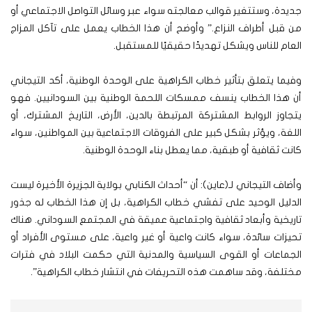
جديدة، وستتغير قوالب معالجته سواء عبر وسائل التواصل الاجتماعي أو
من قبل أطراف النزاع.” وأوضح أن هذا الخطاب يعمل على تآكل المزاج
العام للناس ويشكل تهديدًا حقيقيًا للمستقبل.
وفيما يتعلق بتأثير خطاب الكراهية على الوحدة الوطنية، أكد التيجاني
أن هذا الخطاب ينسف ممسكات اللحمة الوطنية بين السودانيين. فهو
يتجاوز الروابط المشتركة المرتبطة بالدين، الأرض، التاريخ المشترك، أو
اللغة، ويؤثر بشكل كبير على الفروقات الاجتماعية بين المواطنين، سواء
كانت ثقافية أو طبقية، مما يعطل بناء الوحدة الوطنية.
وأضاف التيجاني لـ(عاين): أن “أحداث الكنابي بولاية الجزيرة الأخيرة ليست
الدليل الوحيد على تفشي خطاب الكراهية، بل إن هذا الخطاب له جذور
تاريخية وأبعاد ثقافية واجتماعية عميقة في المجتمع السوداني. هناك
تحيزات سائدة، سواء كانت واعية أو غير واعية، على مستوى الأفراد أو
الجماعات أو القوى السياسية والمدنية التي حكمت البلاد في فترات
مختلفة، وقد ساهمت هذه التحريفات في انتشار خطاب الكراهية”.