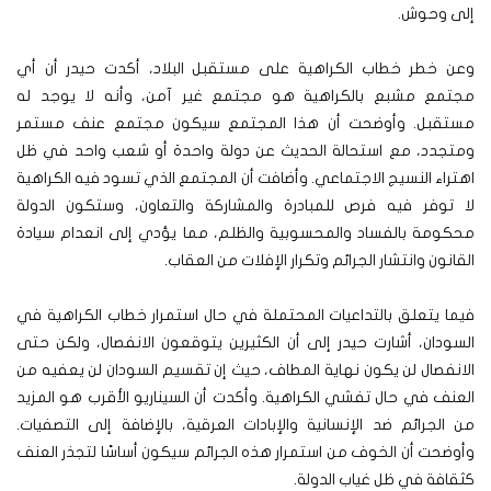
إلى وحوش.
وعن خطر خطاب الكراهية على مستقبل البلاد، أكدت حيدر أن أي
مجتمع مشبع بالكراهية هو مجتمع غير آمن، وأنه لا يوجد له
مستقبل. وأوضحت أن هذا المجتمع سيكون مجتمع عنف مستمر
ومتجدد، مع استحالة الحديث عن دولة واحدة أو شعب واحد في ظل
اهتراء النسيج الاجتماعي. وأضافت أن المجتمع الذي تسود فيه الكراهية
لا توفر فيه فرص للمبادرة والمشاركة والتعاون، وستكون الدولة
محكومة بالفساد والمحسوبية والظلم، مما يؤدي إلى انعدام سيادة
القانون وانتشار الجرائم وتكرار الإفلات من العقاب.
فيما يتعلق بالتداعيات المحتملة في حال استمرار خطاب الكراهية في
السودان، أشارت حيدر إلى أن الكثيرين يتوقعون الانفصال، ولكن حتى
الانفصال لن يكون نهاية المطاف، حيث إن تقسيم السودان لن يعفيه من
العنف في حال تفشي الكراهية. وأكدت أن السيناريو الأقرب هو المزيد
من الجرائم ضد الإنسانية والإبادات العرقية، بالإضافة إلى التصفيات.
وأوضحت أن الخوف من استمرار هذه الجرائم سيكون أساسًا لتجذر العنف
كثقافة في ظل غياب الدولة.