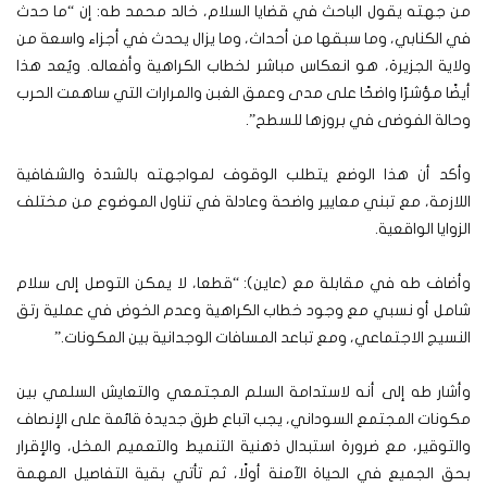
من جهته يقول الباحث في قضايا السلام، خالد محمد طه: إن “ما حدث
في الكنابي، وما سبقها من أحداث، وما يزال يحدث في أجزاء واسعة من
ولاية الجزيرة، هو انعكاس مباشر لخطاب الكراهية وأفعاله. ويُعد هذا
أيضًا مؤشرًا واضحًا على مدى وعمق الغبن والمرارات التي ساهمت الحرب
وحالة الفوضى في بروزها للسطح”.
وأكد أن هذا الوضع يتطلب الوقوف لمواجهته بالشدة والشفافية
اللازمة، مع تبني معايير واضحة وعادلة في تناول الموضوع من مختلف
الزوايا الواقعية.
وأضاف طه في مقابلة مع (عاين): “قطعا، لا يمكن التوصل إلى سلام
شامل أو نسبي مع وجود خطاب الكراهية وعدم الخوض في عملية رتق
النسيج الاجتماعي، ومع تباعد المسافات الوجدانية بين المكونات.”
وأشار طه إلى أنه لاستدامة السلم المجتمعي والتعايش السلمي بين
مكونات المجتمع السوداني، يجب اتباع طرق جديدة قائمة على الإنصاف
والتوقير، مع ضرورة استبدال ذهنية التنميط والتعميم المخل، والإقرار
بحق الجميع في الحياة الآمنة أولًا، ثم تأتي بقية التفاصيل المهمة