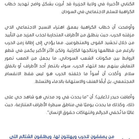
الكنابي الأخيرة في ولاية الجزيرة قد أبرزت بشكل واضح تهديد خطاب
الكراهية للسلم الاجتماعي في السودان.
وأوضحت أن خطاب الكراهية يعمق اهتراء النسيج الاجتماعي الذي
مزقته الحرب، حيث ينطلق من الأطراف المتحاربة لجذب المزيد من التأييد
من خلال تحشيد القوى والمتطوعين، مما يؤدي إلى إطالة زمن الحرب
بالرغم من فظائعها ونتائجها الكارثية. ولكن الأثر الأكبر يكمن في قطع
الروابط بين مكونات الشعب السوداني، ما يجعل من الصعب تصور
التعايش بينهم بعد انتهاء الحرب، سواء بانتصار أحد الأطراف أو باتفاق
سلام. وأكدت أن أسوأ ما خلفته الحرب هو ليس فقط الانقسام
المجتمعي، بل أيضًا العنف والاستهانة بالدماء والتسلط.
وأضافت حيدر لـ(عاين): أن “ما يحدث في ود مدني هو شاهد حي على
ذلك، وكذلك ما يحدث يوميًا في مناطق سيطرة الأطراف المتنازعة، حيث
غالبًا ما تُخفي الجرائم وانتهاكات حقوق الإنسان”.
من يصفقون للحرب ويهللون لها، ويطلقون الشتائم التي