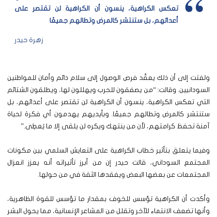
تعكس الكراهية، ينسون أن الكراهية لن تقتصر على
أعدائهم، بل ستنتشر كالمرض وتطالهم جميعًا
زهرة حيدر
ولفتت إلى أن ذلك يعقّد فرص الوصول إلى سلام دائم وأمان للمواطنين
السودانيين. وقالت: “من يصفقون للحرب ويهللون لها، ويطلقون الشتائم
التي تعكس الكراهية، ينسون أن الكراهية لن تقتصر على أعدائهم، بل
ستنتشر كالمرض وتطالهم جميعًا. وبأيديهم يهدمون أي فكرة لحياة
آمنة تحفظ كرامتهم، لأن من ينتهك ويكره لن يلقى إلا ما يَعطِى.”
وفيما يتعلق بتأثير خطاب الكراهية على التعايش السلمي بين مكونات
المجتمع السوداني، قالت حيدر إن من أبرز تأثيراته أنه يعزز انعزال
المجتمعات عن بعضها البعض ويفقدها الثقة في من حولها.
وأكدت أن الكراهية تؤسس للخوف بمقدار ما تؤسس للقوة الظاهرية،
وأنها تضعف الانتماء للآخر وتقلل من المشاعر الإنسانية، مما يحول البشر