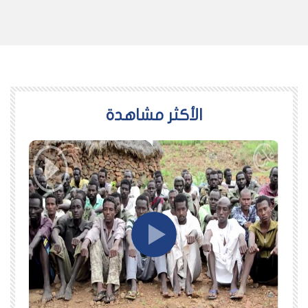
اﻷكثر مشاهدة