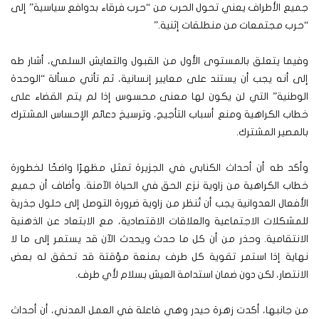
جميع الأطراف يعني تحول الحرب من “حرب فرقاء بدوافع سياسية” إلى
“حرب مجتمعات من منطلقات إثنية.”
وفيما يتعلق بالمستوى الأول من القبول والتعايش السلمي، أشار طه
إلى أنه يجب أن يستند على معايير إنسانية، ثم تأتي مسألة “الوحدة
الوطنية” التي لن يكون لها معنى محسوس إذا لم يتم القضاء على
خطاب الكراهية ومنع أسباب التأجيج، وترسيخ دعائم الإحساس المشترك
بالمصير المشترك.
وأكد طه أن أحداث الكنابي في الجزيرة تمثل مظهرًا واضحًا لخطورة
خطاب الكراهية من زاوية نزع الحق في الحياة الآمنة. وأضاف أن جميع
الأفعال العدوانية يجب أن تُنظر من زاوية ضرورة التوصل إلى حلول جذرية
للمشكلات الاجتماعية والعلاقات الاقتصادية، مع الابتعاد عن الذهنية
الانتقامية. وحذر من أن كل ما حدث ويحدث الآن قد يستمر إلى ما لا
نهاية إذا استمر تقوية كل طرف بمنعة مؤقتة قد تحقق له بعض
الانتصار، لكن دون ضمان استدامة العيش بسلام لأي طرف.
من جانبها، أكدت زهرة حيدر وهي فاعلة في العمل المدني، أن أحداث