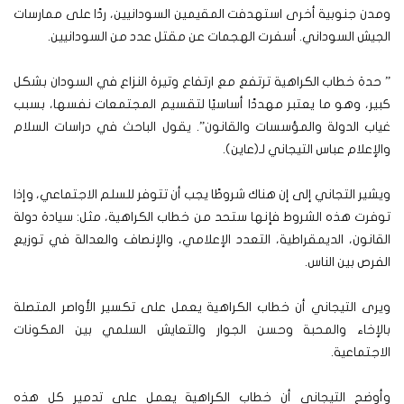
ومدن جنوبية أخرى استهدفت المقيمين السودانيين، ردًا على ممارسات
الجيش السوداني. أسفرت الهجمات عن مقتل عدد من السودانيين.
” حدة خطاب الكراهية ترتفع مع ارتفاع وتيرة النزاع في السودان بشكل
كبير، وهو ما يعتبر مهددًا أساسيًا لتقسيم المجتمعات نفسها، بسبب
غياب الدولة والمؤسسات والقانون”. يقول الباحث في دراسات السلام
والإعلام عباس التيجاني لـ(عاين).
ويشير التجاني إلى إن هناك شروطًا يجب أن تتوفر للسلم الاجتماعي، وإذا
توفرت هذه الشروط فإنها ستحد من خطاب الكراهية، مثل: سيادة دولة
القانون، الديمقراطية، التعدد الإعلامي، والإنصاف والعدالة في توزيع
الفرص بين الناس.
ويرى التيجاني أن خطاب الكراهية يعمل على تكسير الأواصر المتصلة
بالإخاء والمحبة وحسن الجوار والتعايش السلمي بين المكونات
الاجتماعية.
وأوضح التيجاني أن خطاب الكراهية يعمل على تدمير كل هذه