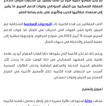
لم يكن مقاتلو كتيبة البراء بن مالك بمعزل عن اللحظات الأولى لاندلاع
المعارك العسكرية بين الجيش السوداني وقوات الدعم السريع ما يشير
إلى استعداد مقاتليها للحرب وكأنهم على علم بساعة الصفر
.
آلاف المقاتلين من هذه الكتيبة ذات
التوجهات الإسلامية
المتحالفة مع
الجيش كانوا ضمن القوات التي انخرطت في القتال ضد قوات الدعم
السريع صبيحة 15 أبريل 2023 في شوارع الخرطوم، وتوجهوا مباشرة إلى
عملية التسلح والانخراط في جبهات القتال.
ورغم ذلك لم تكن الكتيبة التي يقودها حاليا الشاب المصباح أبو زيد طلحة
طاغية على المشهد العسكري في ذلك الوقت مثل ما يحدث الآن.
فالقطع الحربية الحديثة والمدافع الرشاشة وحتى الطائرات المسيرة
أصبحت من اختصاص هذه الكتيبة خلال الأسابيع الأخيرة في الصراع
المسلح بين الجيش وقوات حميدتي.
تمويل وتسليح
سلطت
حادثة
استهداف طائرة مسيرة حفل إفطار جماعي نظمته الكتيبة