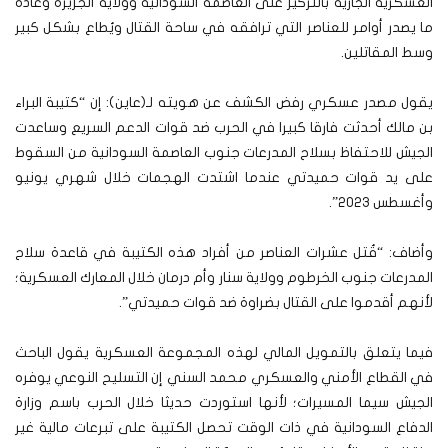
العسكرية الجارية بالتركيز على العاصمة السودانية وولاية الجزيرة وعادة
ما يصدر أوامر للعناصر التي ترافقه في ساحة القتال ويُطاع بشكل كبير
وسط المقاتلين.
يقول مصدر عسكري رفض الكشف عن هويته لـ(عاين): إن “كتيبة البراء
بن مالك أحدثت فارقا كبيرا في الحرب ضد قوات الدعم السريع وساعدت
الجيش للاحتفاظ بسلاح المدرعات جنوب العاصمة السودانية من السقوط
على يد قوات حميدتي عندما اشتدت الهجمات خلال شهري يونيو
وأغسطس 2023”.
وأضاف: “قُتل عشرات العناصر من أفراد هذه الكتيبة في قاعدة سلاح
المدرعات جنوب الخرطوم وولاية سنار وأم درمان خلال المعارك العسكرية؛
لأنهم أقدموا على القتال بضراوة ضد قوات حميدتي”.
فيما يتعلق بالتمويل المالي لهذه المجموعة العسكرية يقول الباحث
في القطاع الأمني والعسكري محمد السني إن التسليح النوعي يوفره
الجيش سيما المسيرات؛ لأنها استوردت حديثا خلال الحرب باسم وزارة
الدفاع السودانية في ذات الوقت تحصل الكتيبة على تبرعات مالية غير