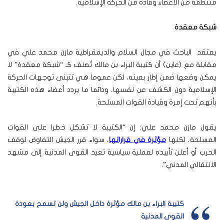
منتظمة من الأعضاء وقادة من الحركة الإسلامية.
شبكة معقدة
يعتقد الباحث في مجال السلام والديمقراطية مازن محمد علي في
مقابلة مع (عاين) أن كتيبة البراء بن مالك تُصنف كـ “شبكة معقدة” لا
يمكن وضعها ضمن إطار بعينه، لكن عموما هي تتبنى توجهات الحركة
الإسلامية دون الكشف عن نفسها، ودائما ما يردد أعضاء هذه الكتيبة
بأنهم تحت إمرة وقيادة القوات المسلحة.
يقول مازن محمد علي: إن “الكتيبة لا تشكل خطرا على القوات
المسلحة، لكنها
مؤثرة في قراراتها
، سواء قرر الجيش التفاوض لوقف
الحرب أو أعلن تأييده لعملية سياسية تعيد القوى المدنية إلى مشهد
الانتقالي المدني”.
كتيبة البراء بن مالك مؤثرة داخل الجيش ولن تسمح بعودة
القوى المدنية