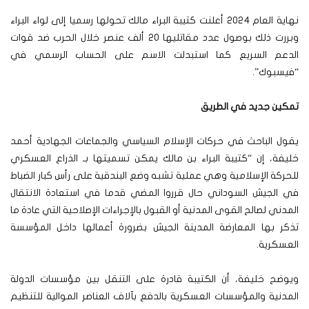
نهاية العام 2024 أعلنت كتيبة البراء مالك تحولها رسميا إلى لواء البراء
وبررت ذلك بوصول عدد مقاتليها 20 ألف عنصر خلال الحرب ضد قوات
الدعم السريع كما استبدلت الاسم على الحساب الرسمي في
“فيسبوك”.
تمكين جديد في الطريق
يقول الباحث في حركات الإسلام السياسي والجماعات الجهادية أحمد
خليفة، إن “كتيبة البراء بن مالك يمكن تسميتها بـ الذراع العسكري
للحركة الإسلامية وهي عملية تشبه وضع البندقية على رأس كبار الضباط
في الجيش السوداني حال قرروا المضي قدما في استعادة الانتقال
المدني لصالح القوى المدنية أو القبول بالإجراءات الإصلاحية التي عادة ما
تذكر بها المعارضة المدينة الجيش بضرورة أعمالها داخل المؤسسة
العسكرية.
ويوضح خليفة، أن الكتيبة قادرة على التنقل بين مؤسسات الدولة
المدنية والمؤسسات العسكرية بالدفع بآلاف العناصر الموالية للتنظيم