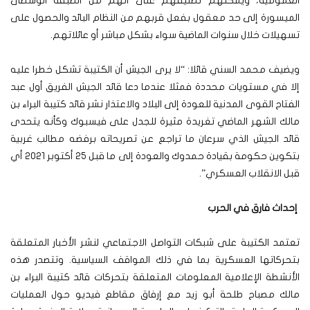
العمومية، ويمكنهم تصنيفهم على أنهم من الطبقة الوسطى
الميسورة إلى حد معقول بفعل قربهم من النظام البائد والحصول على
تسهيلات خلال سنوات الماضية سواء بشكل مباشر أو عائلاتهم.
ويضيف محمد السني قائلا: “لا يرى الجيش أن الكتيبة تشكل خطرا عليه
إلا في مستويات محددة فمثلا عندما دعا قائد الجيش الفريق أول عبد
الفتاح القوى المدنية للعودة إلى البلاد والاعتذار نشر قائد كتيبة البراء بن
مالك الشهر الماضي تغريدة مثيرة للجدل على فيسبوك وكأنه يتحدى
قائد الجيش الذي سرعان ما تراجع عن تصريحاته برفضه مطالب غربية
بتكوين حكومة بقيادة حمدوك والعودة إلى ما قبل 25 أكتوبر 2021 أي
قبل الانقلاب العسكري”.
إحداث فارق في الحرب
تعتمد الكتيبة على شبكات التواصل الاجتماعي لنشر الأخبار المتعلقة
بتحركاتها العسكرية بما في ذلك المواقف السياسية. وتتصدر هذه
الأنشطة الإعلامية المعلومات المتعلقة بتحركات قائد كتيبة البراء بن
مالك مصباح طلحة أبو زيد مع إرفاق مقاطع فيديو حول العمليات