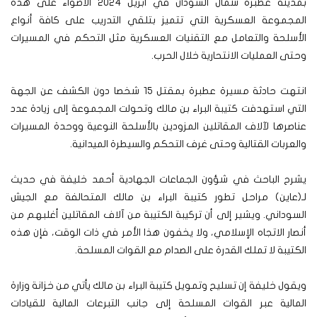
بمدينة عطبرة شمال السودان في أبريل 2024 الأضواء على هذه
المجموعة العسكرية التي تتميز بتلقي التدريب على كافة أنواع
الأسلحة والتعامل مع التقنيات العسكرية مثل التحكم في المسيرات
وحتى العمليات الانتحارية خلال الحرب.
انتهت حادثة مسيرة عطبرة بمقتل 15 شخصا دون الكشف عن الجهة
التي استهدفت كتيبة البراء بن مالك وتحولت المجموعة إلى زيادة عدد
عناصرها لآلاف المقاتلين المزودين بالأسلحة النوعية ووحدة المسيرات
والعربات القتالية وحتى غرف التحكم والسيطرة الميدانية.
يشرح الباحث في شؤون الجماعات الجهادية أحمد خليفة في حديث
لـ(عاين) مراحل تطور كتيبة البراء بن مالك المتحالفة مع الجيش
السوداني. ويشير إلى أن تركيبة الكتيبة من آلاف المقاتلين أغلبهم من
أنصار الاتجاه الإسلامي، ولا يخفون هذا الأمر في ذات الوقت، فإن هذه
الكتيبة لا تملك القدرة على الصدام مع القوات المسلحة.
ويقول خليفة إن تسليح وتمويل كتيبة البراء بن مالك يأتي من خزانة وزارة
المالية عبر القوات المسلحة إلى جانب التبرعات المالية للقيادات