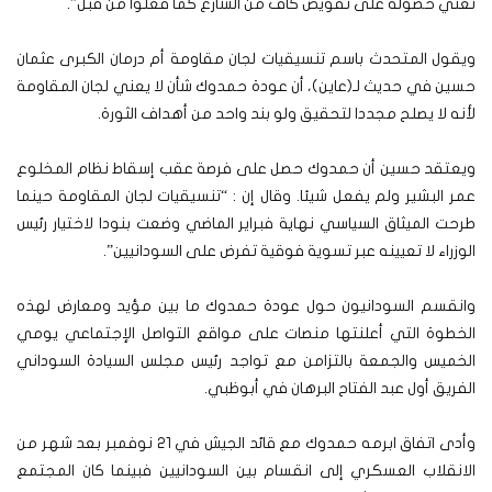
تعني حصوله على تفويض كاف من الشارع كما فعلوا من قبل”.
ويقول المتحدث باسم تنسيقيات لجان مقاومة أم درمان الكبرى عثمان
حسين في حديث لـ(عاين)، أن عودة حمدوك شأن لا يعني لجان المقاومة
لأنه لا يصلح مجددا لتحقيق ولو بند واحد من أهداف الثورة.
ويعتقد حسين أن حمدوك حصل على فرصة عقب إسقاط نظام المخلوع
عمر البشير ولم يفعل شيئا. وقال إن : “تنسيقيات لجان المقاومة حينما
طرحت الميثاق السياسي نهاية فبراير الماضي وضعت بنودا لاختيار رئيس
الوزراء لا تعيينه عبر تسوية فوقية تفرض على السودانيين”.
وانقسم السودانيون حول عودة حمدوك ما بين مؤيد ومعارض لهذه
الخطوة التي أعلنتها منصات على مواقع التواصل الإجتماعي يومي
الخميس والجمعة بالتزامن مع تواجد رئيس مجلس السيادة السوداني
الفريق أول عبد الفتاح البرهان في أبوظبي.
وأدى اتفاق ابرمه حمدوك مع قائد الجيش في 21 نوفمبر بعد شهر من
الانقلاب العسكري إلى انقسام بين السودانيين فبينما كان المجتمع