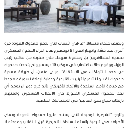
ويضيف عثمان متسائلا “ما هي الأسباب التي تدفع حمدوك للعودة مرة
أخرى بعد فشل وانهيار اتفاق 21 نوفمبر وعدم التزام المكون العسكري
بحماية المتظاهريين بل وسقوط شهداء على مقربة من مكتب رئيس
الوزراء ووقوع حالات اغتصاب في موكب 19 ديسمبر ولم يتحدث حمدوك
عن هذه الانتهاكات في الاستقالة”.
ويرى عثمان، أن طريقة مغادرة
حمدوك نفسها تشوبها ترتيبات اقليمية ودولية لإعادة تسويقه مجددا
مع مبادرة الأمم المتحدة والاتحاد الأفريقي لأنه خرج دون أن يوجه أي
نقد للمكون العسكري المتورط في الانقلاب العسكري والمتهم
بارتكاب مجازر بحق المدنيين في الاحتجاجات السلمية.
وتابع: “الشرعية الوحيدة التي يستند عليها حمدوك للعودة وبعض
الأطراف هي شرعية رئاسته للسلطة التنفيذية قبل الانقلاب وعودته لا