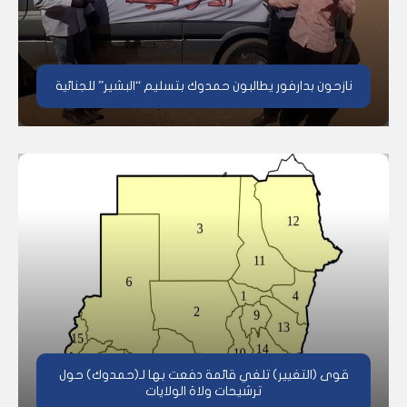
نازحون بدارفور يطالبون حمدوك بتسليم “البشير” للجنائية
قوى (التغيير) تلغي قائمة دفعت بها لـ(حمدوك) حول
ترشيحات ولاة الولايات