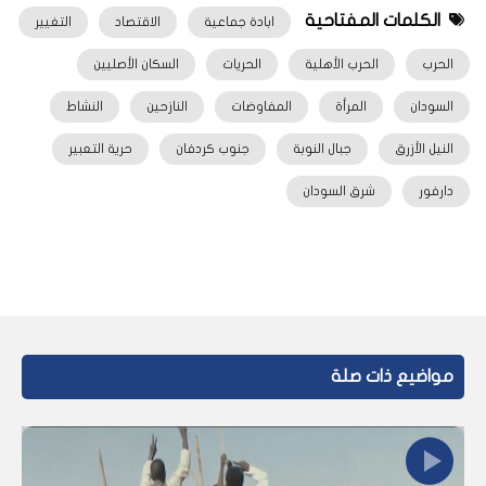
الكلمات المفتاحية
ابادة جماعية
الاقتصاد
التغيير
الحرب
الحرب الأهلية
الحريات
السكان الأصليين
السودان
المرأة
المفاوضات
النازحين
النشاط
النيل الأزرق
جبال النوبة
جنوب كردفان
حرية التعبير
دارفور
شرق السودان
مواضيع ذات صلة