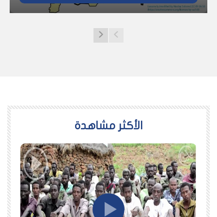
اﻷكثر مشاهدة