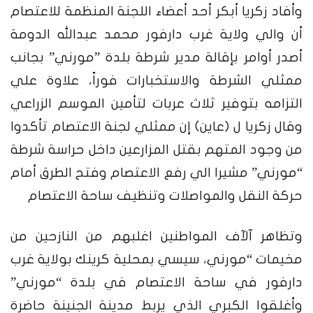
وأفاد زكريا أبكر أحد أعضاء اللجنة المنظمة للاعتصام
أن والي ولاية غرب دارفور محمد عبدالله الدومة
أصدر أوامر بإقالة مدير شرطة بلدة ”مورني” بجانب
ممثلي الشرطة والاستخبارات فوراً، علاوة علي
التزامه بتوفير ثلاث عربات لتأمين الموسم الزراعي
وقال زكريا ل (عاين) إن ممثلي لجنة الاعتصام تأكدوا
من وجود المتهم بقتل المزارعين داخل حراسة شرطة
“مورني” مشيرا الي رفع الاعتصام وفتح الطرق أمام
حركة النقل والمواصلات وتنظيف ساحة الاعتصام
وتظاهر آلآف المواطنين اغلبهم من النازحين من
مخيمات “مورني، سيسي بمحلية كرينك بولاية غرب
دارفور في ساحة الاعتصام في بلدة “مورني”
وأغلقوا الكبري الذي يربط مدينة الجنينة حاضرة