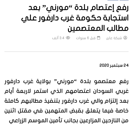
رفع إعتصام بلدة “مورني” بعد
استجابة حكومة غرب دارفور علي
مطالب المعتصمين
شبكة عاين
قبل 6 سنوات
3.4 ألف
24 سبتمبر 2020
رفع معتصمو بلدة “مورني” بولاية غرب دارفور
غربي السودان اعتصامهم الذي استمر لاربعة أيام
بعد إلتزام والي غرب دارفور بتنفيذ مطالبهم كاملة
خاصة فيما يتعلق بقبض المتهمين في مقتل اثنين
من النازحين المزارعين بجانب تأمين الموسم الزراعي