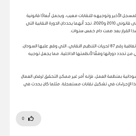
لمسجل الأخير وتوجيهه للنقابات معيب، ويحمل أبعادًا قانونية
متناقضة مع قواعد العمل النقابي المهني. فبالنظر إلى قانوني 2010 و2020، نجد أنهما يحددان الدورة النقابية التي
ويقول كناري في مقابلة مع (عاين): “قانونيًا، تنص الاتفاقية رقم 87 لحريات التنظيم النقابي، التي وقع عليها السودان،
من تحدد دوراتها وفقًا لأنظمتها الداخلية، مما يجعل توجيه
لسودانية بمنظمة العمل، فإنه أمر غير ممكن التحقق لرفض العمال
هذا الإجراءات في تشكيل نقابات مستعجلة، مثلما كان يحدث في
0