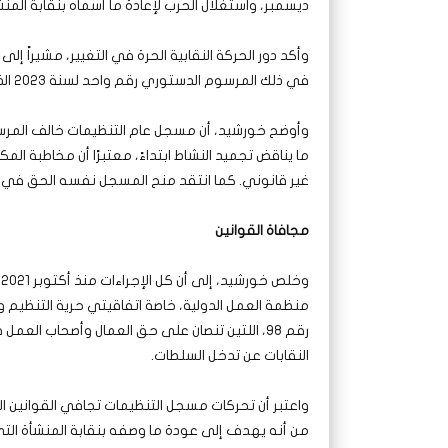
ديسمبر، واستغلال الحرب لإعادة ما أسماه بنقابة المنش
في ذلك المرسوم الدستوري رقم واحد لسنة 2023 الذي أمر بتعيين لجان تسيير خلال سبعة أيام.
وأوضح خورشيد، أن مسجل عام التنظيمات خالف المرسوم
ما يناقض تجميد النشاط ابتداءً، معتبرًا أن مخاطبة ال
غير قانوني. كما انتقد منح المسجل نفسه الحق في ت
مجافاة القوانين
و
رقم 98، اللتين تنصان على حق العمال وأصحاب ال
النقابات عن تدخل السلطات.
واعتبر أن تحركات مسجل التنظيمات تجافي القوانين الدو
من أنه يهدف إلى عودة ما وصفه بنقابة المنشأة التي 