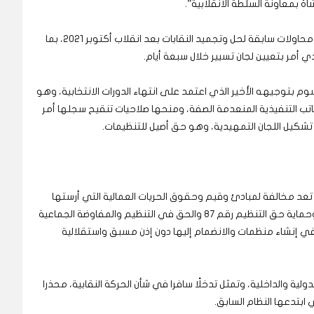
أة بمعاونة السلطة الانقلابية”.
وأكد دور الحركة النقابية الحرة في التغيير، مشيراً إلى محاولات سابقة لحل وتجميد النقابات بعد انقلاب أكتوبر 2021، بما
 بتوجيهه الأخير الذي اعتمد على انتهاء الدورات الانتخابية، وهو
مكاتب التنفيذية المنعدمة الصفة، ومنحها صلاحيات تنقيح سجلها أمر
شكيل اللجان التمهيدية، وهو حق أصيل للتنظيمات.
خلص خورشيد، إلى أن كل الإجراءات منذ أكتوبر 2021 تعد مخالفة لمبادئ وقيم وحقوق الحريات العمالية التي أرستها
منظمة العمل الدولية، خاصة اتفاقيتي حرية التنظيم وحماية حق التنظيم رقم 87 والحق في التنظيم والمفاوضة الجماعية
عمل في إنشاء منظمات والانضمام إليها دون إذن مسبق واستقلالية
لية والداخلية، وتمثل تدخلًا سافرا في شأن الحركة النقابية، محذرا
ابتدعها النظام السابق.