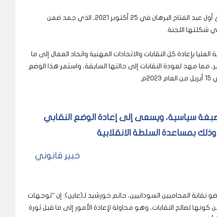
وظل قرار التجميد سارياً حتى انقلاب قائد الجيش الفريق أول عبد الفتاح البرهان في 25 أكتوبر 2021، الذي جمد ضمن
تي شكلتها اللجنة.
2م، صدر قرار المحكمة العليا بإعادة كل النقابات والاتحادات المهنية واتحاد العمال إلى ما
، مما مهد لعودة النقابات إلى حالتها السابقة، واستمر هذا الوضع
م.
 صبغة سياسية، ويسعى إلى إعادة الوضع النقابي
ذلك بمساعدة السلطة الانقلابية
خبير قانوني
ضو نقابة المحاميين السودانيين، حاتم خورشيد لـ(عاين): إن “توجهات
ونها لصالح النقابات، وهو محاولة لإعادة الأمور إلى ما قبل ثورة