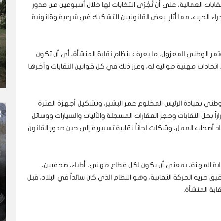
ابات العمالية، على أن تُجْرَى انتخابات لها خلال أسبوعين من صدور
جراء الحرب، مما أثار بعض القانونيين للتشكيك في شرعية وقانونية
في 1989م يتبع نظام المؤتمر الوطني المعزول، ما يعرف بنظام نقابة المنشأة، أي أن تكون
حادات مهنية موالية له، وعزز ذلك في كل قوانين النقابات وآخرها
وطني بقيادة الرئيس المخلوع عمر البشير، وتشكيل أجهزة الفترة
قالية، أصدرت لجنة إزالة التمكين في العام 2019 قراراً بحل النقابات وحجز العقارات المسجلة والآليات والسيارات ووسائل
اد أصحاب العمل، وشكلت لجاناً نقابية تسييرية إلى حين صدور القانون
بة المهنة، بمعنى أن يكون لكل قطاع مهني، أطباء، صحفيين،
ية الحركة النقابية، وهو النظام الذي كان سائداً في البلاد، قبل
ابة المنشأة.