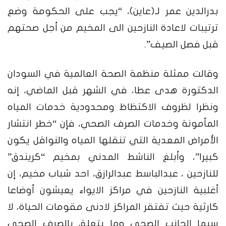
بدرالدين عمر لـ(عاين)، “يجب على الحكومة وضع
ترتيبات لاعادة النازحين الى المخيم من أجل صحتهم
قبل فصل الصيف”.
وقالت ممثلة منظمة الصحة العالمية في السودان
الدكتورة هدى عطا، في الشهر قبل الماضي، إنه
ونظرا لظروف الاكتظاظ ومحدودية خدمات المياه
المأمونة وخدمات الصرف الصحي، فإن “خطر انتشار
الأمراض المعدية التي تنقلها المياه والنواقل يكون
كبيرا”،
وأبلغ الناشط المدني بمخيم “كريندق”
للنازحين ، عبدالباسط عبدالرازق، احد شباب مخيم، إن
أغلبية النازحين في مراكز الايواء يعيشون أوضاعا
كارثية حيث تفتقر المراكز لادنى مقومات الحياة، لا
سيما الجانب الصحي وما يتعلق بالصرف الصحي