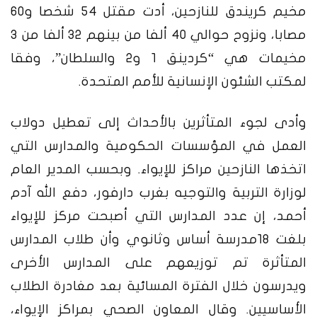
مخيم كريندق للنازحين، أدت مقتل 54 شخصا و60
مصابا، ونزوح حوالي 40 ألفا من بينهم 32 ألفا من 3
مخيمات هي “كردينق 1 و2 والسلطان”، وفقا
لمكتب الشئون الإنسانية للأمم المتحدة.
وأدى لجوء المتأثرين بالأحداث إلى تعطيل دولاب
العمل في المؤسسات الحكومية والمدارس التي
اتخذها النازحين مراكز للإيواء. وبحسب المدير العام
لوزارة التربية والتوجيه بغرب دارفور، دفع الله آدم
أحمد، إن عدد المدارس التي أصبحت مركز للإيواء
بلغت 18مدرسة أساس وثانوي وأن طلاب المدارس
المتأثرة تم توزيعهم على المدارس الأخرى
ويدرسون خلال الفترة المسائية بعد مغادرة الطلاب
الأساسيين.
وقال المعاون الصحي بمراكز الإيواء،