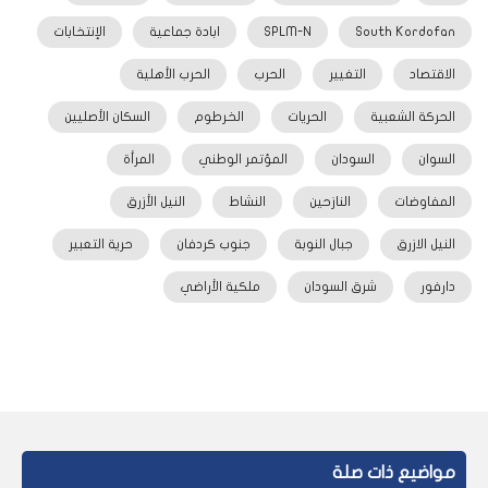
South Kordofan
SPLM-N
ابادة جماعية
الإنتخابات
الاقتصاد
التغيير
الحرب
الحرب الأهلية
الحركة الشعبية
الحريات
الخرطوم
السكان الأصليين
السوان
السودان
المؤتمر الوطني
المرأة
المفاوضات
النازحين
النشاط
النيل الأزرق
النيل الازرق
جبال النوبة
جنوب كردفان
حرية التعبير
دارفور
شرق السودان
ملكية الأراضي
مواضيع ذات صلة