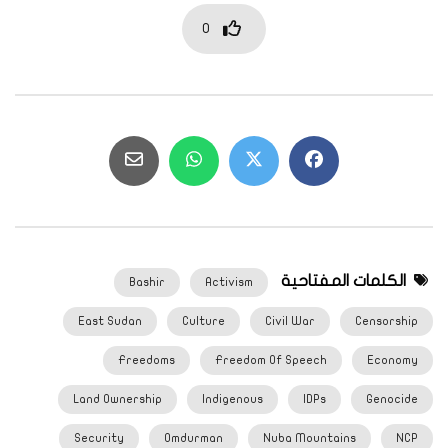
0
الكلمات المفتاحية
Bashir
Activism
East Sudan
Culture
Civil War
Censorship
Freedoms
Freedom Of Speech
Economy
Land Ownership
Indigenous
IDPs
Genocide
Security
Omdurman
Nuba Mountains
NCP