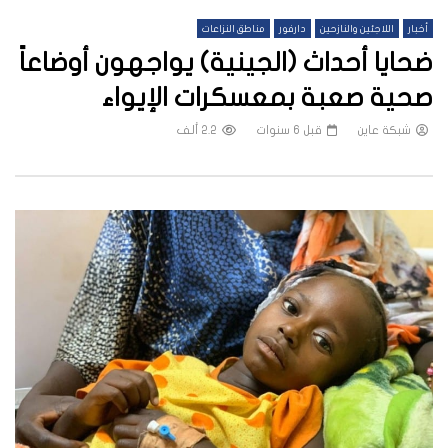
أخبار
اللاجئين والنازحين
دارفور
مناطق النزاعات
ضحايا أحداث (الجينية) يواجهون أوضاعاً
صحية صعبة بمعسكرات الإيواء
شبكة عاين
قبل 6 سنوات
2.2 ألف