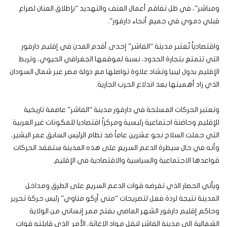
ومباشر”، في ظل تفاقم أعمال العنف والتهديد “بإطلاق العنان لصراع
قبلي دموي في جميع أنحاء دارفور”.
واقتصادياً تُعتبر مدينة “الفاشر” إحدى أقدم المدن في إقليم دارفور
التي تتمتع بتجارة الحدود، نسبة لموقعها الجغرافي الحيوي، وتربط
الإقليم بدول ليبيا وتشاد علاوة تواصلها مع دولة مصر عبر شمال السودان
الذي زاد أهميتها بعد اندلاع الحرب الجارية.
وتعتبر الحركات المسلحة في دارفور مدينة “الفاشر” عاصمة تاريخية
للإقليم وحاضنة اجتماعية رئيسية ومركزاً اقتصاديا للمكونات غير العربية
التي حملت السلاح نحو عشرين عاماً ضد نظام الرئيس السابق عمر البشير،
وأنه في حال سيطرة الدعم السريع على هذه المدينة ستفقد الحركات
قواعدها الاجتماعية والسياسية والاقتصادية في الإقليم.
ويأتي الحصار الذي تفرضه قوات الدعم السريع على الطرق ومداخل
المدينة نتيجة لردة فعل لتصريحات “مني أركو مناوي” رئيس حركة تحرير
وحاكم إقليم دارفور الشهر الماضي بفتح ممر إنساني من الولاية
الشمالية إلى مدينة الفاشر لنقل مواد الإغاثة، الأمر الذي قابلته قوات