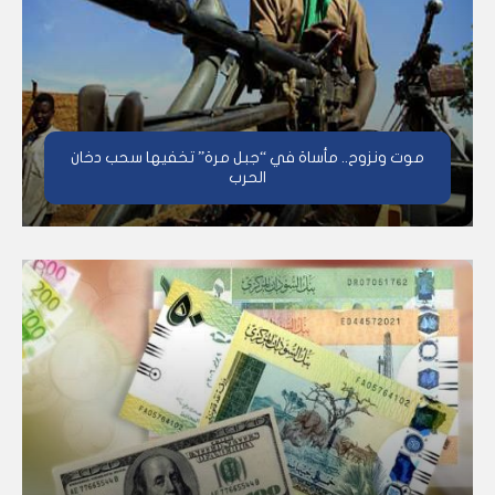
موت ونزوح.. مأساة في “جبل مرة” تخفيها سحب دخان
الحرب