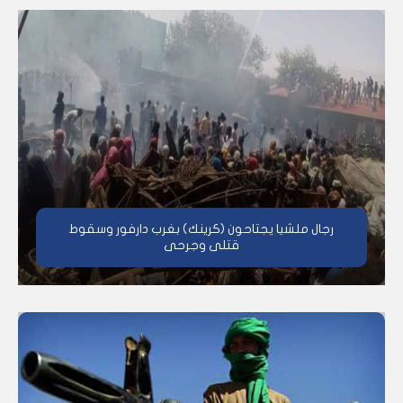
رجال ملشيا يجتاحون (كرينك) بغرب دارفور وسقوط
قتلى وجرحى