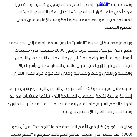
وتُعد مدينة
“الفاشر”
إحدى أقدم مدن دارفور، وأهمها، وأدت دوراً
مهماً في صنع القرار السياسي، كما تمثل المقر الرئيسي للحركات
المسلحة من دارفور وعاصمة تاريخية لحكومات الإقليم على مدى
العصور الماضية.
ويتجاوز عدد سكان مدينة “الفاشر” مليون نسمة، إضافة إلى نحو نصف
مليون من النازحين؛ بسبب حرب دارفور 2003 مقيمين في مخيمات
أبوجا، وزمزم، أبوشوك ونيفاشا، إلى جانب مئات الآلاف من النازحين
الجدد الذين فروا إليها من القرى والمدن المجاورة على رأسها نيالا
والجنينة وزالنجي وكتم وكبكابية وحتى الخرطوم جراء القتال الجاري.
علاوة على وجود نحو (45) ألف نازح من النازحين الجدد يعيشون ظروفاً
إنسانية قاسية نتيجة للهجمات المسلحة التي شنتها مليشيات موالية
لقوات الدعم السريع على قرى ريف غرب الفاشر منتصف أبريل الجاري-
وفقاً لمفوضية العون الإنساني بالولاية.
وكان مسؤولون كبار في الأمم المتحدة حذروا “الجمعة”، من أن نحو
(800) ألف شخص في مدينة الفاشر السودانية معرضون “لخطر شديد