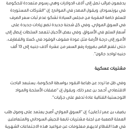
يدفعون ضرائب تصل إلى آلاف الدولارات وهي رسوم متعددة للحكومة
في بورتسودان. ويقول المصدر في الموانئ: إن “الشركات المستوردة
للسلع خاصة المقربة من مجلس السيادة تشكو عدم ثبات سعر الصرف
في السوق الموازي، وفي كل شحنة جديدة تضع زيادات جديدة على
أسعار السلع في الأسواق، وفي بعض الأحيان تتعمد السلطات إيصال إلى
الأمور إلى درجة الأزمة مثل عودة صفوف الوقود في كسلا والقضارف،
حتى تقنع الناس بضرورة رفع السعر من عشرة آلاف جنيه إلى 13 ألف
جنيه لواحد جالون”.
مشتريات عسكرية
وفي ظل ما تردد عن طباعة النقود بواسطة الحكومة، يستبعد الباحث
الاقتصادي أحمد بن عمر ذلك، ويقول إن “صفقات الأسلحة والمواد
اللوجستية القتالية عادة تدفع على جزئيات”.
يضيف بن عمر لـ(عاين): إن “السوق الموازي أصبح يعتمد على وصول طلب
العملة الصعبة من لجنة مشتريات تابعة للجيش السوداني والمتعاملين
في هذا القطاع لديهم معلومات عن مواعيد هذه الاجتماعات الشهرية