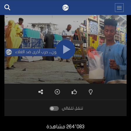
تنقل تلقائي
264٬083 مشاهدة