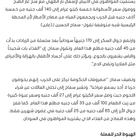
يستميت المواطنون في الأبيض لإشعال نار الطهي مع شح غاز الطبخ
ووصول سعر الأسطوانة خمسة كيلو غرام إلى 140 ألف جنيه من خمسة
آلاف جنيه قبل الحرب ويجمعون المياه من مصادر الأمطار لأن المحطة
الرئيسية شبه متوقفة تقول- سماح الحسين لـ(عاين).
وارتفع جوال السكر إلى 170 جنيهاً سودانياً بعد سلسلة من الزيادات بدأت
من 45 ألف جنيه مطلع هذا العام. وتقول سماح، إن “الغذاء بات شحيحاً
والناس يشعرون بالجوع، ويؤثر ذلك على أجساد الأطفال بالهزالة والأمراض
مثل الملاريا ونقص الدم”.
وتضيف سماح: “مصروفات الحكومة تركز على الحرب..إنهم يخوضون
حربا لا أحد يسمع صراخنا”. وتشير سماح إلى تخلي العائلات عن شراء
اللحوم حيث وصل سعر الكيلو غرام إلى 27 ألف جنيه وسعر عبوة كبيرة
من زيت الطعام 100 ألف من 33 ألف جنيه مطلع هذا العام. كما قفز
جوال الأرز إلى 65 ألف جنيه من 25 ألف جنيه في غضون شهرين فقط،
وهذه النماذج من الغذاء الذي يشتريه المواطنون في السودان.
الهبوط الحر للعملة