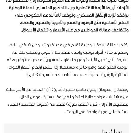
حولت الحرب بين الجيش وقوات الدعم السريع السودان إلى مستنقع من
الأزمات أبرزها الأزمة الاقتصادية جراء التدهور المتسارع للعملة الوطنية
يرافقه تزايد الإنفاق العسكري وتوقف تاماً للدعم الحكومي على
السلع الأساسية مثل الوقود والقمح والأدوية والتعليم والصحة،
وتتضاعف معاناة المواطنين مع غلاء الأسعار واشتعال الأسواق
.
اكتفت عائلة سيدة سودانية تقيم في مدينة بورتسودان شرقي البلاد،
ومكونة من 7 أفراد بوجبة واحدة فقط خلال اليوم، ويتطلب ذلك من
السيدة التي تعيل الأبناء توفير ما يقارب العشرين ألف جينه لتوفير هذه
الوجبة المتواضعة وهو ما تراه مستحيلا إذا استمر ارتفاع أسعار المواد
الغذائية بالوتيرة الحالية. حسب ما افادت هذه السيدة (عاين).
وشمالي السودان، يقول صاحب متجر لـ(عاين): أن “العديد من الأسر تخلت
عن مشتريات مواد غذائية اعتادتها في وقت سابق، ووصل الحال
ببعضهم الآن إلى شراء (نصف كورة) فقط من (حبوب العدسية) لتعين
العائلة على وجبة واحدة في اليوم”.