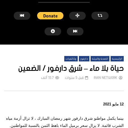
الرئيسية
الصحة والبيئة
دارفور
وثائقيات
حياة بلا ماء – شرق دارفور / الضعين
AYIN NETWORK
قبل 5 سنوات
15.7 ألف
شاهد لاحقاً
عملتان وتطبيق مصرفي واحد.. كيف
هجمات المسيرات تضع ملايي
12 مايو 2021
تشظى النظام المصرفي في حرب السودان؟
على خطوط النار والجوع
شبكة عاين
قبل 4 أيام
شبكة عاين
قبل أسبو
بينما يكمل مواطنو شرق دارفور شهر رمضان المبارك ، لا تزال أزمة مياه
الشرب قائمة. لا يزال سعر برميل الماء باهظ الثمن بالنسبة للمواطنين.