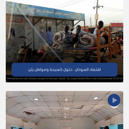
اقتصاد السودان.. حلول كسيحة ومواطن يئن