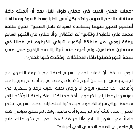
“حملت طفلي الميت في حضني طوال الليل بعد أن أنجبته داخل
معتقلات الدعم السريع، ولدته بكل أسى الدنيا وسط قسوة ومعاناة لا
أستطيع التعبير عنهما بمساعدة السيدات داخل السجن”. تقول سلافة
محمد علي لـ(عاين). وتتابع” تم اعتقالي وأنا حبلى في الشهر السابع
برفقة زوجي من منطقة أركويت شرقي الخرطوم تم فصلنا في
معتقلين مختلفين، ولم أعرف عنه شيئاً إلا بعد الإفراج عني عقب
سبعة أشهر قضيتها داخل المعتقلات، وفقدت فيها طفلي”.
تروي سلافة، أن قوات الدعم السريع اعتقلتهم بتهمة التعاون مع
الجيش، وعلى الرغم من أنهم تأكدوا من عدم وجود أدلة لم يفرجوا عنا،
وأضافت “كنا حديثي الزواج أنا وزجي بداية الحرب نزحنا واستقرينا في
بورتسودان عدنا إلى الخرطوم لنأخذ ممتلكاتنا، ولكن اعتقلنا واُقْتِدْنَا إلى
منطقة الرياض شرق الخرطوم حيث دائرة استخبارات الدعم السريع، استمر
التحري لمدة ثلاثة أيام لم يجدوا أدلة كافية، ولكن لم يطلق سراحي كنت
حاملاً في الشهر السابع وأنا مريضة ضغط الدم، لم يكن هناك علاج
بالإضافة إلى الضغط النفسي الذي أعيشه”.