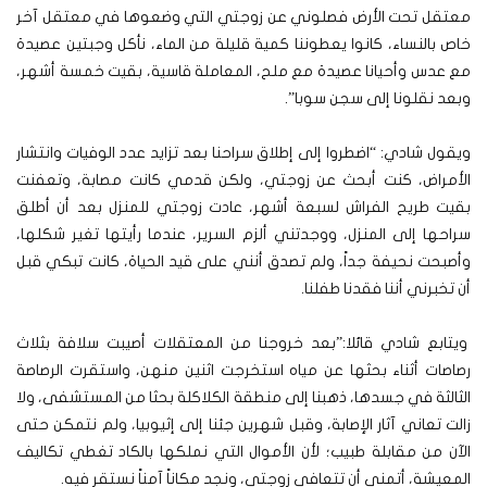
معتقل تحت الأرض فصلوني عن زوجتي التي وضعوها في معتقل آخر
خاص بالنساء، كانوا يعطوننا كمية قليلة من الماء، نأكل وجبتين عصيدة
مع عدس وأحيانا عصيدة مع ملح، المعاملة قاسية، بقيت خمسة أشهر،
وبعد نقلونا إلى سجن سوبا”.
ويقول شادي: “اضطروا إلى إطلاق سراحنا بعد تزايد عدد الوفيات وانتشار
الأمراض، كنت أبحث عن زوجتي، ولكن قدمي كانت مصابة، وتعفنت
بقيت طريح الفراش لسبعة أشهر، عادت زوجتي للمنزل بعد أن أطلق
سراحها إلى المنزل، ووجدتني ألزم السرير، عندما رأيتها تغير شكلها،
وأصبحت نحيفة جداً، ولم تصدق أنني على قيد الحياة، كانت تبكي قبل
أن تخبرني أننا فقدنا طفلنا.
ويتابع شادي قائلا:”بعد خروجنا من المعتقلات أصيبت سلافة بثلاث
رصاصات أثناء بحثها عن مياه استخرجت اثنين منهن، واستقرت الرصاصة
الثالثة في جسدها، ذهبنا إلى منطقة الكلاكلة بحثا من المستشفى، ولا
زالت تعاني آثار الإصابة، وقبل شهرين جئنا إلى إثيوبيا، ولم نتمكن حتى
الآن من مقابلة طبيب؛ لأن الأموال التي نملكها بالكاد تغطي تكاليف
المعيشة، أتمنى أن تتعافى زوجتي، ونجد مكاناً آمناً نستقر فيه.