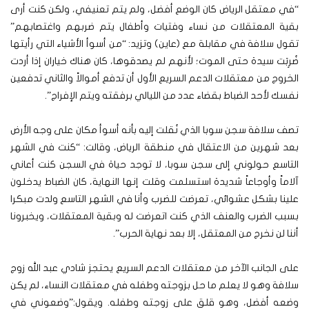
“في معتقل الرياض كان الوضع أفضل، ولم يتم تعنيفي، ولكن كنت أرى
بقية المعتقلات من نساء وفتيات وأطفال يتم ضربهم واغتصابهم”
تقول سلافة في مقابلة مع (عاين) وتزيد: “من أسوأ الأشياء التي رأيتها
ضُرِبَت سيدة حتى الموت؛ لأنهم لم يصدقوها، كان هناك خياران إذا أردت
الخروج من معتقلات الدعم السريع الأول أن تدفع أموالاً والثاني تدفعين
نفسك لأحد الضباط بقضاء عدد من الليالي برفقته ويتم الإفراج”.
تصف سلافة سجن سوبا الذي نُقلت إليه بأنه أسوأ مكان على وجه الأرض
بعد شهرين من الاعتقال في منطقة الرياض، وقالت: “كنت في الشهر
التاسع حولوني إلى سجن سوبا، لا توجد حياة في السجن كنت أعاني
آلاماً وأوجاعاً شديدة استسلمت وقلت إنها النهاية، كان الضباط يدخلون
علينا بشكل عشوائي، تعرضت للضرب وأنا في الشهر التاسع ولدت مبكرا
بسبب الضرب والعنف الذي كنت اتعرضت له وبقية المعتقلات، ويخبرونا
أننا لن نخرج من المعتقل، إلا بعد نهاية الحرب”.
على الجانب الآخر من معتقلات الدعم السريع يحتجز شادي عبد الله زوج
سلافة وهو لا يعلم ما حل بزوجته وطفله في معتقلات النساء، لم يكن
وضعه أفضل، وهو قلق على زوجته وطفله. ويقول:”وضعوني في