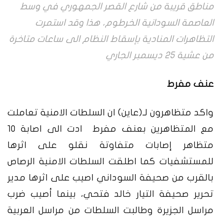
مناطق قريبة من شارع القصر الجمهوري في وسط
العاصمة السودانية الخرطوم، هذا وقد استمرت
التظاهرات المنادية بإسقاط النظام الى ساعات متاخرة
من عشية 25 ديسمبر الجاري
عنف مفرط
واكد متظاهرون لـ(عاين) ان السلطات الامنية تعاملت
مع المتظاهرين بعنف مفرط ادت الى اصابة 10
متظاهر إصابات متفاوتة نقلو على اثرها
للمستشفيات كما اطلقت السلطات الامنية الرصاص
بالقرب من صحيفة السوداني اصيب على اثرها مدير
تحرير صحيفة التيار خالد فتحي، بينما أصيب ضرب
مراسل الجزيرة وطالبت السلطات من مراسل العربية