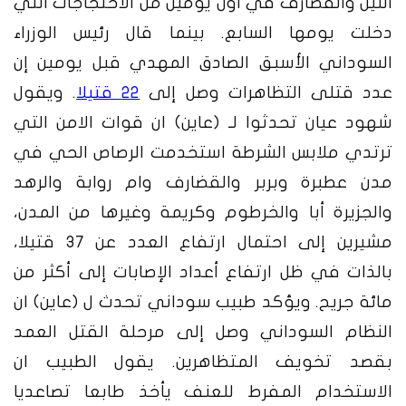
النيل والقضارف في أول يومين من الاحتجاجات التي
دخلت يومها السابع. بينما قال رئيس الوزراء
السوداني الأسبق الصادق المهدي قبل يومين إن
عدد قتلى التظاهرات وصل إلى
22 قتيلا
. ويقول
شهود عيان تحدثوا لـ (عاين) ان قوات الامن التي
ترتدي ملابس الشرطة استخدمت الرصاص الحي في
مدن عطبرة وبربر والقضارف وام روابة والرهد
والجزيرة أبا والخرطوم وكريمة وغيرها من المدن،
مشيرين إلى احتمال ارتفاع العدد عن 37 قتيلا،
بالذات في ظل ارتفاع أعداد الإصابات إلى أكثر من
مائة جريح. ويؤكد طبيب سوداني تحدث ل (عاين) ان
النظام السوداني وصل إلى مرحلة القتل العمد
بقصد تخويف المتظاهرين. يقول الطبيب ان
الاستخدام المفرط للعنف يأخذ طابعا تصاعديا