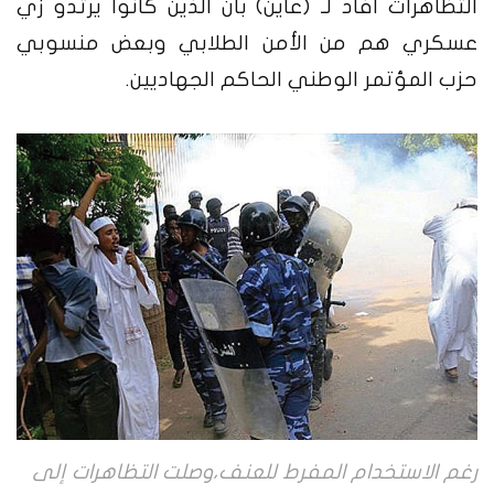
التظاهرات افاد لـ (عاين) بان الذين كانوا يرتدو زي
عسكري هم من الأمن الطلابي وبعض منسوبي
حزب المؤتمر الوطني الحاكم الجهاديين.
رغم الاستخدام المفرط للعنف،وصلت التظاهرات إلى