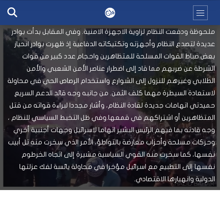
تكتيكات الثوار في احياء العاصمة ووسطها وكذلك في الولايات بصورة
أربكت الاجهزة الامنية وخلقت فارقا كبيرا نقل المبادرة لخانة الثورة بصورة
ملحوظة ودفعت النظام لزاوية الاجهزة الامنية. وفي المقابل بدأت بوادر
عديدة لتصدع النظام وأجهزته وتكتيكاته الدفاعية إذ ظهرت بوادر انحياز
بعض ضباط القوات المسلحة للمتظاهرين واحجام عدد كبير من قوات
الشرطة عن ضربهم مما قاد إلى اضطرار عناصر الأمن الشعبي والأمن
الطلابي وغيرهم للنزول إلى الشوارع واستخدام الرصاص الحي في محاولة
لاستعادة السيطرة مهما كلف الثمن. من جانبه وجه قائد الدعم السريع
حميدتي اتهامات جديدة لقادة النظام، وأشار مجددا لبراءة قواته من قتل
المتظاهرين أو اشتراكهم في قمعها.وفي ظل التخبط السياسي للنظام ،
وجه قادته بما فيهم الرئيس البشير اتهاما لاسرائيل وجهات أجنبية أخري
وحركات مسلحة وأحزاب معارضة بالتواطؤ، الأمر الذي سخرت منه تل أبيب
نفسها، كما سخرت منه القوي السياسية مشيرة إلى اتجاه الخرطوم
نفسها إلى التطبيع مع اسرائيل مؤخرا في محاولة يائسة لفك عزلتها
الدولية وانهيارها الاقتصادي.