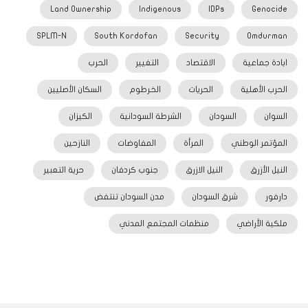
Land Ownership
Indigenous
IDPs
Genocide
SPLM-N
South Kordofan
Security
Omdurman
ابادة جماعية
الاقتصاد
التغيير
الحرب
الحرب الأهلية
الحريات
الخرطوم
السكان الأصليين
السوان
السودان
الشرطة السودانية
الكيزان
المؤتمر الوطني
المرأة
المفاوضات
النازحين
النيل الأزرق
النيل الازرق
جنوب كردفان
حرية التعبير
دارفور
شرق السودان
مدن السودان تنتفض
ملكية الأراضي
منظمات المجتمع المدني