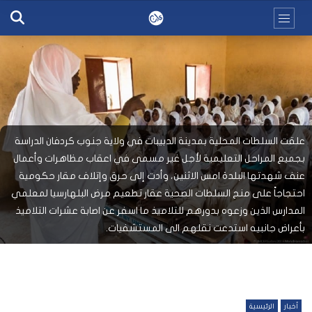
علقت السلطات المحلية بمدينة الدبيبات في ولاية جنوب كردفان الدراسة
بجميع المراحل التعليمية لأجل غير مسمى في اعقاب مظاهرات وأعمال
عنف شهدتها البلدة امس الاثنين، وأدت إلى حرق وإتلاف مقار حكومية
احتجاجاً على منح السلطات الصحية عقار تطعيم مرض البلهارسيا لمعلمي
المدارس الذين وزعوه بدورهم للتلاميذ ما اسفر عن اصابة عشرات التلاميذ
بأعراض جانبيه استدعت نقلهم الى المستشفيات.
أخبار
الرئيسية