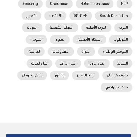
Security
Omdurman
Nuba Mountains
NCP
South Kordofan
SPLM-N
الاقتصاد
التغيير
الحرب
الحرب الأهلية
الحركة الشعبية
الحريات
الخرطوم
السكان الأصليين
السوان
السودان
المؤتمر الوطني
المرأة
المفاوضات
النازحين
النشاط
النيل الأزرق
النيل الازرق
جبال النوبة
جنوب كردفان
حرية التعبير
دارفور
شرق السودان
ملكية الأراضي