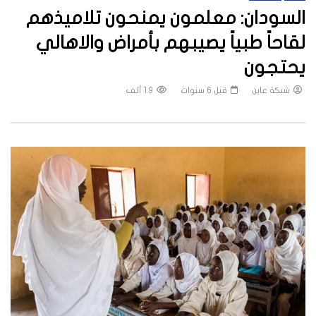
السودان: معلمون يمنحون تلاميذهم
لقاحاً طبياً يصيبهم بأمراض والاهالي
يحتجون
شبكة عاين
قبل 6 سنوات
1.9 ألف