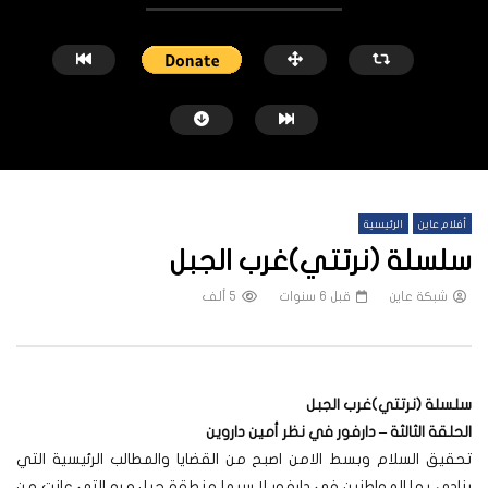
أفلام عاين
الرئيسية
سلسلة (نرتتي)غرب الجبل
شبكة عاين
قبل 6 سنوات
5 ألف
شاهد لاحقاً
الحرب تُجفف الزراعة في جنوب كردفان
الأمل والصمود غرف طوارئ 
بجائزة عالمي
سلسلة (نرتتي)غرب الجبل
شبكة عاين
قبل 7 أشهر
شبكة عاين
قبل سنة 
الحلقة الثالثة – دارفور في نظر أمين داروين
تحقيق السلام وبسط الامن اصبح من القضايا والمطالب الرئيسية التي
ينادى بها المواطنين في دارفور لا سيما منطقة جبل مره التي عانت من