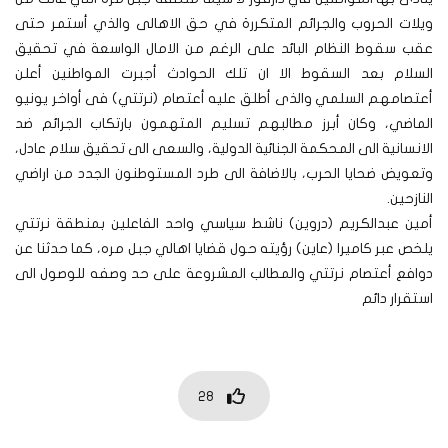
ويلات الحروب والجرائم المتكررة في حق الاهالى والذي أستمر حتى
عقب سقوط النظام البائد على الرغم من الامال الواسعة في تحقيق
السلام بعد السقوط الا ان تلك الحوادث أجبرت المواطنين أعلن
أعتصامهم السلمي والذى أطلق عليه أعتصام (نرتتي) فى أواخر يونيو
الماضي، وكان أبرز مطالبهم تسليم المتهمون بارتكاب الجرائم ضد
الانسانية الى المحكمة الجنائية الدولية، والسعى الى تحقيق سلام عادل،
وتعويض ضحايا الحرب، بالاضافة الى طرد المستوطنون الجدد من اراضي
النازحين.
أمين عبدالكريم (دروين) ناشط سياسي واحد الفاعلين بمنطقة نرتتي
يلخص عبر كاميرا (عاين) رؤيته حول قضايا اهالي جبل مره، كما حدثنا عن
دوافع أعتصام نرتتي والمطالب المشروعة على حد وصفه للوصول الى
استقرار دائم
28