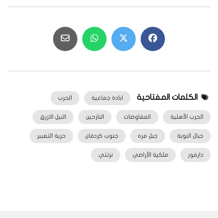
الكلمات المفتاحية
ابادة جماعية
الحرب
الحرب الأهلية
المفاوضات
النازحين
النيل الازرق
جبال النوبة
جبل مره
جنوب كردفان
حرية التعبير
دارفور
ملكية الأراضي
نرتتي