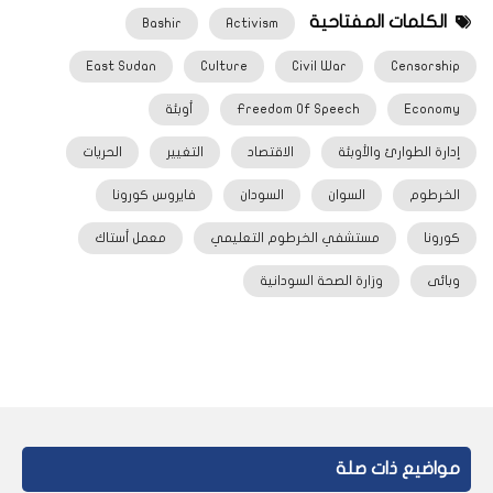
الكلمات المفتاحية
Bashir
Activism
East Sudan
Culture
Civil War
Censorship
Economy
Freedom Of Speech
أوبئة
إدارة الطوارئ والأوبئة
الاقتصاد
التغيير
الحريات
الخرطوم
السوان
السودان
فايروس كورونا
كورونا
مستشفي الخرطوم التعليمي
معمل أستاك
وبائى
وزارة الصحة السودانية
مواضيع ذات صلة