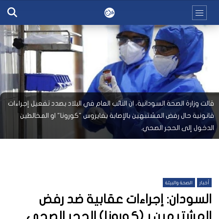
قالت وزارة الصحة السودانية، ان النائب العام في البلاد بصدد تفعيل إجراءات
قانونية حال رفض المشتبهين بالإصابة بفايروس "كورونا" او المخالطين
الدخول إلى الحجر الصحي.
أخبار
الصحة والبيئة
السودان: إجراءات عقابية ضد رفض
المشتبهين بـ(كورونا) الحجر الصحي