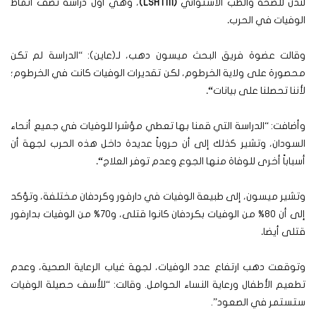
لندن للصحة والطب الاستوائي
(LSHTM)
، وهي أول دراسة تصف أنماط
الوفيات في الحرب
.
وقالت عضوة فريق البحث ميسون دهب، لـ(عاين): “الدراسة لم تكن
محصورة على ولاية الخرطوم، لكن تقديرات الوفيات كانت في الخرطوم؛
لأننا تحصلنا على بيانات
“.
وأضافت: “الدراسة التي قمنا بها تعطي مؤشرا للوفيات في جميع أنحاء
السودان، وتشير كذلك إلى أن حروباً عديدة داخل هذه الحرب لجهة أن
أسباباً أخرى للوفاة منها الجوع وعدم توفر العلاج
“.
وتشير ميسون، إلى طبيعة الوفيات في دارفور وكردفان مختلفة، وتؤكد
إلى أن 80% من الوفيات بكردفان كانوا قتلى، و70% من الوفيات بدارفور
قتلى أيضا
.
وتوقعت دهب ارتفاع عدد الوفيات، لجهة غياب الرعاية الصحية، وعدم
تطعيم الأطفال ورعاية النساء الحوامل. وقالت: “للأسف حصيلة الوفيات
ستستمر في الصعود”.