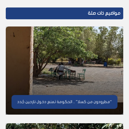
مواضيع ذات صلة
“مطرودون من كسلا” .. الحكومة تمنع دخول نازحين جُدد