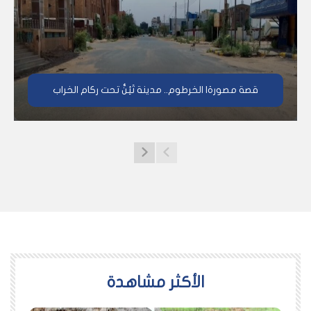
قصة مصورة| الخرطوم.. مدينة تَئِنُّ تحت ركام الخراب
اﻷكثر مشاهدة