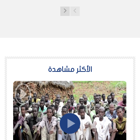
اﻷكثر مشاهدة