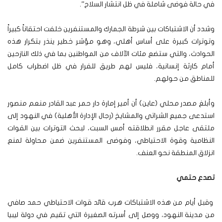
في حالة فوضى شاملة في ظل انتشار السلاح”.
وشدد أن الاشتباكات بين شرطة الجمارك والمستنفرين خلفت احتقاناً كبيراً
وتوترات كبيرة على أساس أهلي، وهو مؤشر خطير ينذر بتكرار هذه
الحوادث، والتي ستضع مئات الآلاف من المواطنين بما في ذلك النازحين
أمام كارثة إنسانية، فليس لهم طريق للفرار في ظل اضطراب كامل
للمناطق من حولهم.
وأبلغ مصدر محلي (عاين) أن أمير إمارة دار حمر عبد القادر منعم منصور
استدعى جميع الشراتي والمشايخ (رجال الإدارة الأهلية) في النهود إلى
ملتقى عاجل مقرر انطلاقته أمس السبت، لبحث التوترات بين القوات
النظامية وقوة الاحتياطي، وفوضى المستنفرين ضمن محاولة لمنع
انزلاق المنطقة نحو العنف.
تصدع حتمي
وقبل أيام من هذه الاشتباكات هرب قائد قوات الاحتياطي حمد صافي
من مدينة النهود، ووصل إلى أسرته الصغيرة التي تقيم في دولة ليبيا