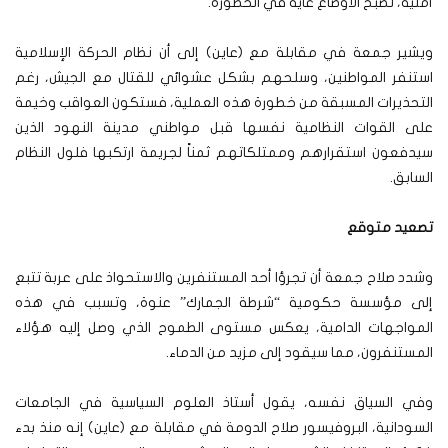
أمنية، تصبح الأوضاع غاية في الخطورة.
ويشير جمعة في مقابلة مع (عاين) إلى أن نظام الحركة الإسلامية
استنفر المواطنين، وسلحهم بشكل عشوائي للقتال مع الجيش، رغم
التحذيرات المسبقة من خطورة هذه العملية، فستكون العواقب وخيمة
على القوات النظامية نفسها قبل مواطني مدينة النهود الذين
سيدفعون استقرارهم وممتلكاتهم ثمناً لجريمة ارتكبها فلول النظام
السابق.
تصعيد متوقع
وشدد صلاح جمعة أن تجرؤا أحد المستنفرين والاستحواذ على عربة تتبع
إلى مؤسسة حكومية “شرطة الجمارك” عنوة، وتسبب في هذه
المواجهات الدامية، يعكس مستوى الطموح الذي وصل إليه هؤلاء
المستنفرون، مما سيقود إلى مزيد من الدماء.
وفي السياق نفسه، يقول أستاذ العلوم السياسية في الجامعات
السودانية، البروفيسور صلاح الدومة في مقابلة مع (عاين) إنه منذ بدء