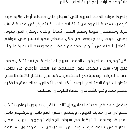
ولا توجد خيارات نزوح قريبة أمام سكانها.
وتحيط قوات الدعم السريع التي تسيطر على معظم أرجاء ولاية غرب
كردفان، بمدينة النهود من ثلاثة اتجاهات، إذ تتمركز في مدينة غبيش
غرباً، ومنطقتي فوجا وصقع الجمل شمالاً، وبلدة دونكي الحر، جنوباً،
وعلى الدوام يردد جنودها من خلال مقاطع مصورة تنشر على مواقع
التواصل الاجتماعي، أنهم بصدد مهاجمة النهود وبسط السيطرة عليها.
لكن تهديدات عناصر قوات الدعم السريع المتواصلة لم تعد تشكل مصدر
قلق إلى سكان النهود، بقدر خشيتهم من انفجار الأوضاع من الداخل
بصدام القوات الرسمية مع المستنفرين، كما يثير الانتشار الكثيف للسلاح
وتجاوزات قوة الاحتياطي الرعب الأكبر لدى الأهالي، وذلك وفق ما ذكره
مصلح حمد وهو ناشط في العمل الطوعي المنطقة.
ويقول حمد في حديثه لـ(عاين): إن “المستنفرين يضربون الرصاص بشكل
عشوائي في مدينة النهود، ويعتدون على المواطنين وحركتهم داخل
المدينة، وعندما اشتبكوا مع شرطة الجمارك توجهوا لنهب المحال
التجارية في سلوك مرعب، ويخشى السكان من تكراره ودخول المنطقة