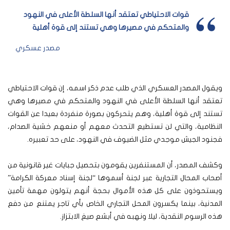
قوات الاحتياطي تعتقد أنها السلطة الأعلى في النهود
والمتحكم في مصيرها وهي تستند إلى قوة أهلية
مصدر عسكري
ويقول المصدر العسكري الذي طلب عدم ذكر اسمه، إن قوات الاحتياطي
تعتقد أنها السلطة الأعلى في النهود والمتحكم في مصيرها وهي
تستند إلى قوة أهلية، وهم يتحركون بصورة منفردة بعيدا عن القوات
النظامية، والتي لن تستطيع التحدث معهم أو منعهم خشية الصدام،
فجنود الجيش موجدي مثل الضيوف في النهود، على حد تعبيره.
وكشف المصدر، أن المستنفرين يقومون بتحصيل جبايات غير قانونية من
أصحاب المحال التجارية عبر لجنة أسموها “لجنة إسناد معركة الكرامة”
ويستحوذون على كل هذه الأموال بحجة أنهم يتولون مهمة تأمين
المدنية، بينما يكسرون المحل التجاري الخاص بأي تاجر يمتنع من دفع
هذه الرسوم النقدية، ليلا ونهبه في أبشع صيغ الابتزاز.