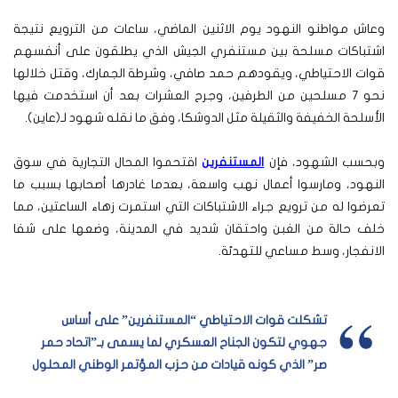
وعاش مواطنو النهود يوم الاثنين الماضي، ساعات من الترويع نتيجة
اشتباكات مسلحة بين مستنفري الجيش الذي يطلقون على أنفسهم
قوات الاحتياطي، ويقودهم حمد صافي، وشرطة الجمارك، وقتل خلالها
نحو 7 مسلحين من الطرفين، وجرح العشرات بعد أن استخدمت فيها
الأسلحة الخفيفة والثقيلة مثل الدوشكا، وفق ما نقله شهود لـ(عاين).
وبحسب الشهود، فإن
المستنفرين
اقتحموا المحال التجارية في سوق
النهود، ومارسوا أعمال نهب واسعة، بعدما غادرها أصحابها بسبب ما
تعرضوا له من ترويع جراء الاشتباكات التي استمرت زهاء الساعتين، مما
خلف حالة من الغبن واحتقان شديد في المدينة، وضعها على شفا
الانفجار، وسط مساعي للتهدئة.
تشكلت قوات الاحتياطي “المستنفرين” على أساس
جهوي لتكون الجناح العسكري لما يسمى بـ”اتحاد حمر
صر” الذي كونه قيادات من حزب المؤتمر الوطني المحلول