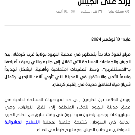
يرتد على الجيش
شبكة عاين
قبل سنتين
16.1 ألف
عاين- 10 نوفمبر 2024
صراع نفوذ حاد بدأ يتمظهر في محلية النهود بولاية غرب كردفان، بين
الجيش والجماعات المسلحة التي تقاتل إلى جانبه والتي يعرف أفرادها
بـ”المستنفرين”، وسط تعقيدات اجتماعية وأهلية، ليشكل تهديداً
واسعاً للأمن والاستقرار في المدينة التي تأوي آلاف النازحين، وتمثل
شريان حياة لمناطق عديدة في إقليم كردفان.
ووصل الخلاف بين الطرفين، إلى حد المواجهات المسلحة الدامية في
عمق مدينة النهود لتدخل المنطقة إلى نفق التوترات، وهي
سيناريوهات رجحها باحثون سودانيون في وقت سابق من اندلاع الحرب
الحالية في السودان، كنتيجة حتمية لعملية
التسليح العشوائية
للمواطنين من جانب الجيش، وجعلهم طرفاً في الصراع.