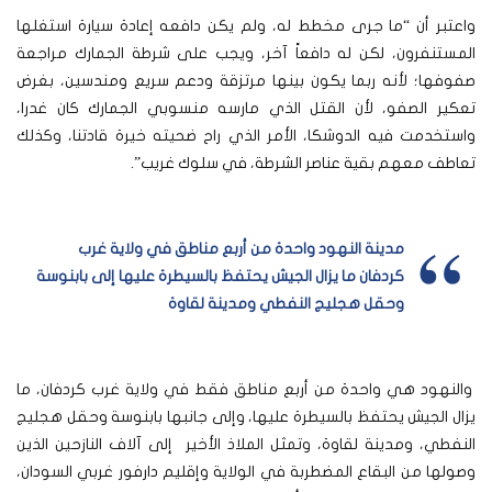
واعتبر أن “ما جرى مخطط له، ولم يكن دافعه إعادة سيارة استغلها
المستنفرون، لكن له دافعاً آخر، ويجب على شرطة الجمارك مراجعة
صفوفها؛ لأنه ربما يكون بينها مرتزقة ودعم سريع ومندسين، بغرض
تعكير الصفو، لأن القتل الذي مارسه منسوبي الجمارك كان غدرا،
واستخدمت فيه الدوشكا، الأمر الذي راح ضحيته خيرة قادتنا، وكذلك
تعاطف معهم بقية عناصر الشرطة، في سلوك غريب”.
مدينة النهود واحدة من أربع مناطق في ولاية غرب
كردفان ما يزال الجيش يحتفظ بالسيطرة عليها إلى بابنوسة
وحقل هجليج النفطي ومدينة لقاوة
والنهود هي واحدة من أربع مناطق فقط في ولاية غرب كردفان، ما
يزال الجيش يحتفظ بالسيطرة عليها، وإلى جانبها بابنوسة وحقل هجليج
النفطي، ومدينة لقاوة، وتمثل الملاذ الأخير إلى آلاف النازحين الذين
وصولها من البقاع المضطربة في الولاية وإقليم دارفور غربي السودان،