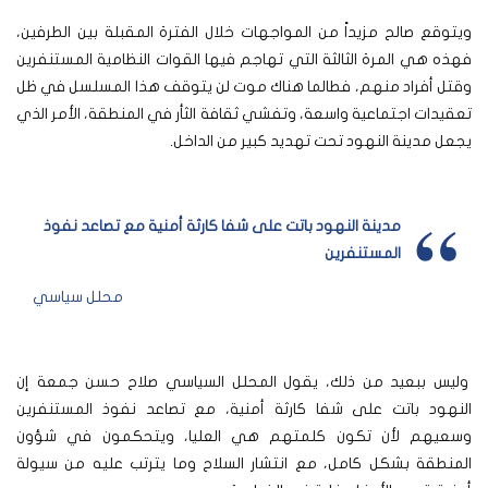
ويتوقع صالح مزيداً من المواجهات خلال الفترة المقبلة بين الطرفين،
فهذه هي المرة الثالثة التي تهاجم فيها القوات النظامية المستنفرين
وقتل أفراد منهم، فطالما هناك موت لن يتوقف هذا المسلسل في ظل
تعقيدات اجتماعية واسعة، وتفشي ثقافة الثأر في المنطقة، الأمر الذي
يجعل مدينة النهود تحت تهديد كبير من الداخل.
مدينة النهود باتت على شفا كارثة أمنية مع تصاعد نفوذ
المستنفرين
محلل سياسي
وليس ببعيد من ذلك، يقول المحلل السياسي صلاح حسن جمعة إن
النهود باتت على شفا كارثة أمنية، مع تصاعد نفوذ المستنفرين
وسعيهم لأن تكون كلمتهم هي العليا، ويتحكمون في شؤون
المنطقة بشكل كامل، مع انتشار السلاح وما يترتب عليه من سيولة