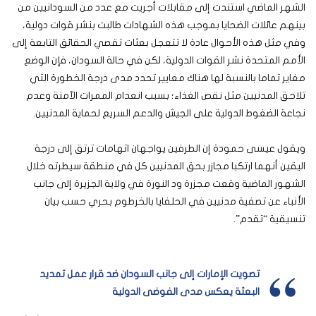
الشهر الماضي استندت إلى مقابلات أجريت مع عدد من السودانيين من
بينهم عائلات الضحايا بموجب هذه الشهادات طالبت بنشر قوات دولية،
وفي مثل هذه الأحوال عادة لا تتعجل بعثات تقصي الحقائق التابعة إلى
الأمم المتحدة نشر القوات الدولية، لكن في حالة السودان، فإن الوضع
مغاير تماما بالنسبة لها هناك معايير تحدد مدى درجة الخطورة التي
تلاحق المدنيين مثل نقص الغذاء؛ بسبب انعدام الممرات الآمنة وعدم
نجاعة الضغوط الدولية على الجيش والدعم السريع لحماية المدنيين.
ويقول عيسى حمودة إن الطرفين يواجهان اتهامات ترتق إلى درجة
اليقين أنهما ارتكبا مجازر بحق المدنيين كل في منطقة سيطرته خلال
الشهور الماضية وقعت مجزرة ود النورة في ولاية الجزيرة إلى جانب
الأنباء عن تصفية مدنيين في الحلفايا بالخرطوم بحري حسب بيان
تنسيقية “تقدم”.
تصويت الإمارات إلى جانب السودان ضد قرار عمل تمديد
البعثة يعكس مدى الفوضى الدولية