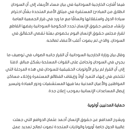
فيما أشارت الخارجية السودانية في بيان مساء الأربعاء إلى أن السودان
انطلاق من المبادئ المستقرة في ميثاق الأمم المتحدة بشأن احترام
سيادة الدول واستقلالها واتساقًا مع ما ورد في قرار الجمعية العامة
بإنشاء مجلس حقوق الإنسان تجدد الحكومة السودانية رفضها القاطع
لقرار مجلس حقوق الإنسان اليوم بخصوص بعثة تقصي الحقائق في
السودان، والذي لم يصوت أغلب الأعضاء لصالحه.
وقال بيان وزارة الخارجية السودانية أن القرار جانبه الصواب في توصيف ما
يجري في السودان وتحامل على القوات المسلحة بشكل مبالغ، لافتا
إلى أن القرار لم يراع الأولويات الحقيقية للسودان في هذه المرحلة التي
تتلخص في إنهاء التمرد أولاً وإيقاف الفظائع المستمرة وإخلاء مساكن
المواطنين والأعيان المدنية بما فيها المستشفيات ودور العبادة وتيسير
إيصال المساعدات الإنسانية بموجب إعلان جدة.
حماية المدنيين أولوية
ويشرح المدافع عن حقوق الإنسان أحمد عثمان الدوافع التي جعلت
غالبية الدول خاصة أوروبا والولايات المتحدة تصوت لصالح تمديد عمل