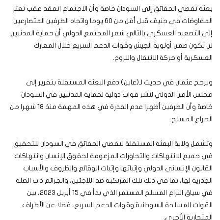
بعثة تقصي الحقائق إلى السودان خاصة وأن الاجتماع انعقد عقب تعثر
المفاوضات في جنيف قبل أقل من 60 يوما واتجاه الطرفين المتصارعين
إلى التصعيد العسكري بالتالي شعر المجتمع الدولي أن حماية المدنيين
لن تكون ضمن أولوية الجيش وقوات الدعم السريع خلال المعارك
العسكرية أو حركة الانتقال والنزوح.
ويرجح عثمان في حديث لـ(عاين) دفع البعثة المستقلة بتقرير إلى
مجلس الأمن الدولي لنشر قوات دولية لحماية المدنيين في السودان
خاصة وأن الطرفين أظهرا عدم القدرة في هذه المهمة منذ 18 شهرا من
الصراع المسلح.
وتشمل ولاية البعثة المستقلة لتقصي الحقائق في السودان للتحقيق
في جميع الانتهاكات والتجاوزات المزعومة لحقوق الإنسان وانتهاكات
القانون الإنساني الدولي وإثباتها وإثبات الوقائع والظروف والأسباب
الجذرية لها، بما في ذلك تلك المرتكبة ضد اللاجئين، والجرائم ذات الصلة
في سياق النزاع المسلح المستمر الذي بدأ في 15 أبريل 2023، بين
القوات المسلحة السودانية وقوات الدعم السريع، فضلا عن الأطراف
المتحاربة الأخرى.