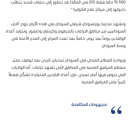
١٥.٥٠٠ حالة فقط (٢٠ في المائة) قد تتطور إلى جفاف شديد يتطلب
دخولها إلى مراكز علاج الكوليرا “.
وتشهد مدينة بورتسودان شرقي السودان في هذه الأيام نزوح آلاف
السودانيين من مناطق النزاعات بالخرطوم وكردفان ودارفور، وتتزايد أعداد
الوافدين يوماً بعد يوم، خاصةً بعد تمدد الصراع إلى المدن الآمنة في
وسط السودان.
ويواجه القطاع الصحي في السودان تحدياتٍ كبرى بعد توقف عمل
معظم المرافق الصحية في المناطق التي تشهد نزاعات، أما الولايات
التي يتوفر فيها أمان نسبي، فإن أعداد النازحين المتزايدة تشكِّل ضغطاً
كبيراً على المرافق الصحية.
مجهودات المكافحة