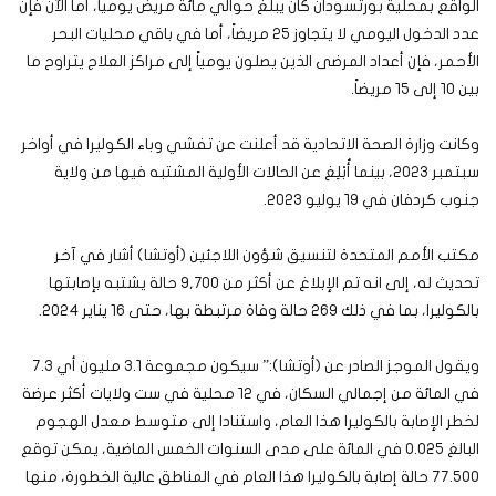
الواقع بمحلية بورتسودان كان يبلغ حوالي مائة مريض يومياً، أما الآن فإن
عدد الدخول اليومي لا يتجاوز ٢٥ مريضاً، أما في باقي محليات البحر
الأحمر، فإن أعداد المرضى الذين يصلون يومياً إلى مراكز العلاج يتراوح ما
بين ١٠ إلى ١٥ مريضاً.
وكانت وزارة الصحة الاتحادية قد أعلنت عن تفشي وباء الكوليرا في أواخر
سبتمبر ٢٠٢٣، بينما أُبْلِغ عن الحالات الأولية المشتبه فيها من ولاية
جنوب كردفان في ١٩ يوليو ٢٠٢٣.
مكتب الأمم المتحدة لتنسيق شؤون اللاجئين (أوتشا) أشار في آخر
تحديث له، إلى انه تم الإبلاغ عن أكثر من 9,700 حالة يشتبه بإصابتها
بالكوليرا، بما في ذلك 269 حالة وفاة مرتبطة بها، حتى 16 يناير 2024.
ويقول الموجز الصادر عن (أوتشا):” سيكون مجموعة ٣.١ مليون أي ٧.٣
في المائة من إجمالي السكان، في ١٢ محلية في ست ولايات أكثر عرضة
لخطر الإصابة بالكوليرا هذا العام، واستنادا إلى متوسط معدل الهجوم
البالغ ٠.٠٢٥ في المائة على مدى السنوات الخمس الماضية، يمكن توقع
٧٧.٥٠٠ حالة إصابة بالكوليرا هذا العام في المناطق عالية الخطورة، منها