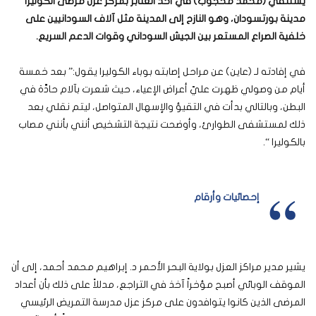
يستلقي (محمد محجوب) في أحد العنابر بمركز عزل مرضى الكوليرا
مدينة بورتسودان، وهو النازح إلى المدينة مثل آلاف السودانيين على
خلفية الصراع المستعر بين الجيش السوداني وقوات الدعم السريع.
في إفادته لـ (عاين) عن مراحل إصابته بوباء الكوليرا يقول:” بعد خمسة
أيام من وصولي ظهرت عليّ أعراض الإعياء، حيث شعرت بآلام حادَّة في
البطن، وبالتالي بدأت في التقيؤ والإسهال المتواصل، ليتم نقلي بعد
ذلك لمستشفى الطوارئ، وأوضحت نتيجة التشخيص أنني بأنني مصاب
بالكوليرا “.
إحصائيات وأرقام
يشير مدير مراكز العزل بولاية البحر الأحمر د. إبراهيم محمد أحمد، إلى أن
الموقف الوبائي أصبح مؤخراً آخذ في التراجع، مدللاً على ذلك بأن أعداد
المرضى الذين كانوا يتوافدون على مركز عزل مدرسة التمريض الرئيسي