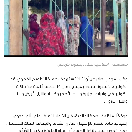
مستشفى العباسية تقلي بجنوب كردفان..
وقال الموجز الصادر عن أوتشا:” تستهدف حملة التطعيم الفموي ضد
الكوليرا ٥.٥ مليون شخص يعيشون في ١٤ محلية أبلغت عن حالات
الكوليرا في ولايات الجزيرة والبحر الأحمر وكسلا والنيل الأبيض وسنار
والنيل الأزرق “.
ووفقاً لمنظمة الصحة العالمية، فإن الكوليرا تصنف على أنها عدوى
إسهالية حادة تتسم بالإسهال المائي الشديد والجفاف الفتاك المحتمل،
وهي تحدث بسبب تناول الطعام أو المياه الملوثة ببكتيريا الضَّمَّة