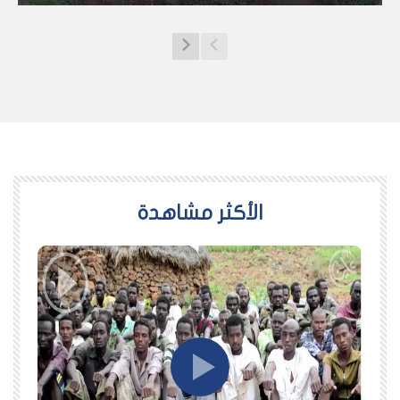
اﻷكثر مشاهدة