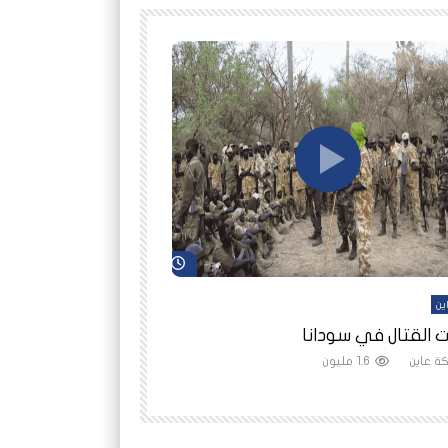
شاهد لاحقاً
ين
أفلام عاين
 القتال في سودانا
رانيا مأمون: الثمن 
ة عاين
1.6 مليون
شبكة عاين
1.5 مليون