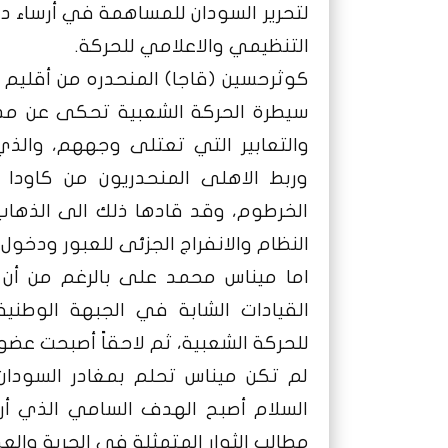
لتحرير السودان للمساهمة في أرساء دعا
التنظيمي والاعلامي للحركة.
كوثرحسين (قاجا) المنحدره من أقليم
سيطرة الحركة الشعبية تحكى عن مدى
والتعابير التي تعتلى وجههم، والذ
وربط الاهلى المنحدريون من كاودا 
الخرطوم، وقد قادها ذلك الى الذه
النظام والانفراج الجزئى للعبور ودخول أ
اما ميناس محمد على بالرغم من أن اص
القيادات الشابة في الجبهة الوطنية
للحركة الشعبية، ثم لاحقاً أصبحت عضوة
لم تكن ميناس تحلم بمغادر السودان
السلام أصبح الهدف السامي الذي أ
مطالب الثوار المتمثلة في الحرية والعد