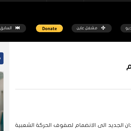
ديو
مشغل عاين
السابق
م
م
ً
شاهد لاحقاً
 تُجفف الزراعة في جنوب كردفان
الأمل والصمود غرف طوارئ السودان
بجائزة عالمي
كة عاين
قبل 7 أشهر
شبكة عاين
قبل سنة واحدة
ان الجديد الى الانضمام لصفوف الحركة الشعبية