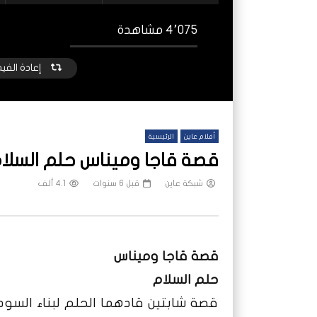
4٬075 مشاهدة
إعادة الفي
أفلام عاين
الرئيسية
قصة قاجا وميناس حلم السلا
شبكة عاين
قبل 6 سنوات
4.1 ألف
شاهد لاحقا
النيل الأزرق.. معارك محتدمة وسيطرة
الحرب
متبادلة ونزوح الآلاف
قصة قاجا وميناس
شب
شبكة عاين
قبل 5 أشهر
حلم السلام
قصة شابتين قادهما الحلم لبناء السود