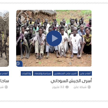
شاهد لاحقاً
شاهد لاحقاً
أفلام عاين
الحرب على المنطقتين
سياسة وإقتصاد
وثائقيات
أفلام عا
لقين
أسرى الجيش السوداني
ساحات
شبكة عاين
3.2 مليون
شبك