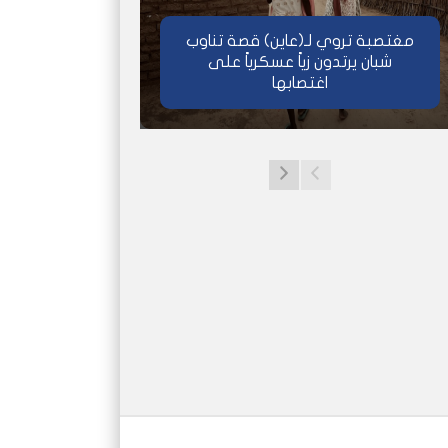
مغتصبة تروي لـ(عاين) قصة تناوب
شبان يرتدون زياً عسكرياً على
اغتصابها