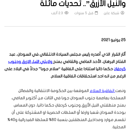
والنيل الأزرق”.. تحديات ماثلة
شبكة عاين
قبل 5 سنوات
2.3 ألف
25 يونيو 2021
أثار القرار الذي أصدره رئيس مجلس السيادة الانتقالي في السودان، عبد
الفتاح البرهان، الأحد الماضي والقاضي بمنح
ولايتي النيل الازرق وجنوب
كردفان
حكما ذاتيا استنادا على اتفاقية “سلام جوبا” جدلاً في البلاد على
الرغم من انه احد استحقاقات اتفاقية السلام.
ونصت
اتفاقية السلام
الموقعة بين الحكومة الانتقالية والفصائل
المسلحة بعاصمة جنوب السودان جوبا في الثالث من أكتوبر الماضي،
بمنح منطقتي النيل الأزرق وجنوب كردفان حكما ذاتيا، دون المساس
بوحدة السودان شعبا وارضا أو السلطات الحصرية او المشتركة على أن
تقسم موارد ومداخيل المنطقتين بنسبة 60% للسلطة الفيدرالية و40%
المحلية.