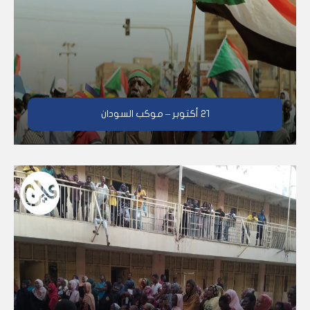
٢١ أكتوبر – موكب السودان