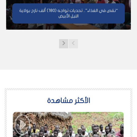
“نقص في الغذاء”.. تحديات تواجه (180) ألف نازح بولاية
النيل الأبيض
اﻷكثر مشاهدة