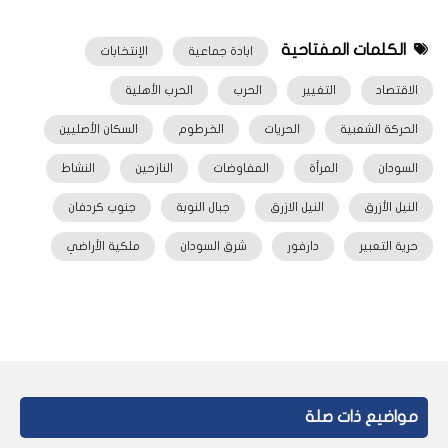
الكلمات المفتاحية
ابادة جماعية
الإنتخابات
الاقتصاد
التغيير
الحرب
الحرب الأهلية
الحركة الشعبية
الحريات
الخرطوم
السكان الأصليين
السودان
المرأة
المفاوضات
النازحين
النشاط
النيل الأزرق
النيل الازرق
جبال النوبة
جنوب كردفان
حرية التعبير
دارفور
شرق السودان
ملكية الأراضي
مواضيع ذات صلة