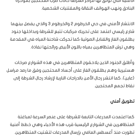
الأمنية التي توثق لها مراكز الشرطة حالات ضرب المحتجين بمؤخرة
البنادق ونهب الهواتف النقالة والمقتنيات الشخصية.
الانتشار الأمني في حي الخرطوم 2 والخرطوم 3 والذي يفصل بينهما
شارع رئيسي اعتمد على تحريك مركبات تتبع للشرطة وبداخلها جنود
يطلقون الغاز والقنابل الصوتية كما تحركت شاحنة المياه في المقدمة
وهي ترش المتظاهرين بمياه باللون الأبيض ورائحتها نفاذة.
وأطلق الجنود الذين يلاحقون المتظاهرين في هذه الشوارع صرخات
هستيرية وهم يطلقون الغاز على أجساد المحتجين وفق ما رصد مراسل
(عاين)، كما انتشر رجال الأمن بالدراجات النارية لإرشاد رجال الشرطة إلى
نقاط تجمع المحتجين.
تطويق أمني
كما اعتمدت المدرعات التابعة للشرطة على عنصر السرعة لمباغتة
المتظاهرين في الشوارع الرئيسية قرب هذه الأحياء وهي خطط أمنية
تطورت منذ أغسطس الماضي بإرسال المدرعات لتشتيت المتظاهرين.