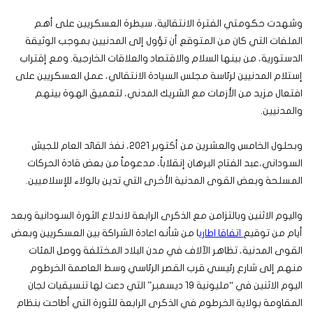
وشهدت حكومتي الفترة الانتقالية، سيطرة العسكريين على أهم
الملفات التي كان من المتوقع أن تؤول إلى المدنيين بموجب الوثيقة
الدستورية، من بينها السلام والاقتصاد والعلاقات الخارجية. ومع إقتراب
إستلام المدنيين لرئاسة مجلس السيادة الانتقالي، عمل العسكريين على
افتعال مزيد من الأزمات مع الشريك المدني، لتعميق الهوة بينهم
والمدنيين.
وبحلول الخامس والعشرين من أكتوبر 2021، نفذ القائد العام للجيش
السوداني،عبد الفتاح البرهان إنقلاباً، مدعوماً من بعض قادة الحركات
المسلحة وبعض القوى المدنية الأخرى التي تدين بالولاء للإسلاميين.
واليوم الاثنين وبالتزامن مع الذكرى الرابعة لاندلاع الثورة السودانية وبعد
أيام من توقيع
اتفاقا اطاري
ا من شأنه اعادة الشراكة بين العسكريين وبعض
القوى المدنية، تظاهر الآلاف في مدن البلاد المختلفة ووصل المئات
منهم إلى شارع رئيسي قرب القصر الرئاسي وسط العاصمة الخرطوم
اليوم الاثنين في “مليونية 19 ديسمبر” التي دعت لها تنسيقيات لجان
المقاومة بولاية الخرطوم في الذكرى الرابعة للثورة التي أطاحت بنظام