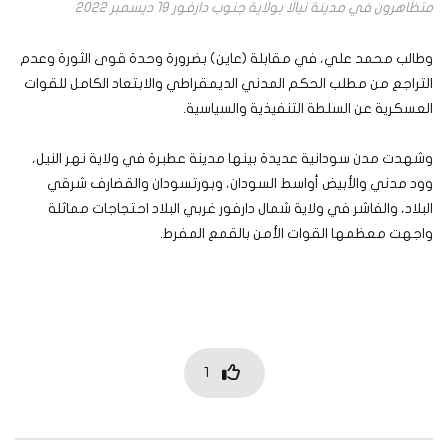
متظاهرون في مدينة نيالا بولاية جنوب دارفور 19 ديسمبر 2022
وطالب محمد علي، في مقابلة (عاين) بضرورة وحدة قوى الثورة وعدم
التراجع من مطلب الحكم المدني الديمقراطي والابتعاد الكامل للقوات
العسكرية عن السلطة التنفيذية والسياسية.
وشهدت مدن سودانية عديدة بينها مدينة عطبرة في ولاية نهر النيل،
وود مدني والأبيض أواسط السودان، وبورتسودان والقضارف شرقي
البلاد، والفاشر في ولاية شمال دارفور غربي البلاد احتجاجات مماثلة
واجهت معظمها القوات الأمن بالقمع المفرط.
1