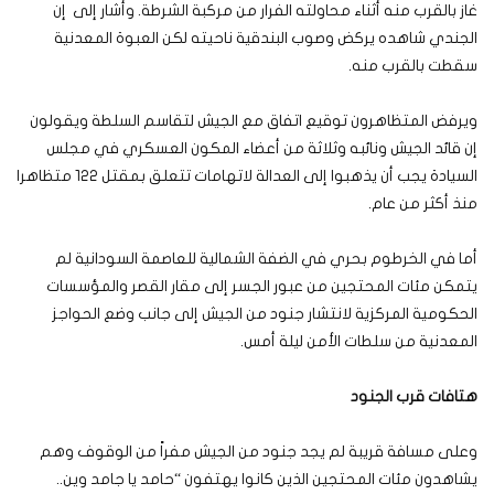
غاز بالقرب منه أثناء محاولته الفرار من مركبة الشرطة. وأشار إلى إن
الجندي شاهده يركض وصوب البندقية ناحيته لكن العبوة المعدنية
سقطت بالقرب منه.
ويرفض المتظاهرون توقيع اتفاق مع الجيش لتقاسم السلطة ويقولون
إن قائد الجيش ونائبه وثلاثة من أعضاء المكون العسكري في مجلس
السيادة يجب أن يذهبوا إلى العدالة لاتهامات تتعلق بمقتل 122 متظاهرا
منذ أكثر من عام.
أما في الخرطوم بحري في الضفة الشمالية للعاصمة السودانية لم
يتمكن مئات المحتجين من عبور الجسر إلى مقار القصر والمؤسسات
الحكومية المركزية لانتشار جنود من الجيش إلى جانب وضع الحواجز
المعدنية من سلطات الأمن ليلة أمس.
هتافات قرب الجنود
وعلى مسافة قريبة لم يجد جنود من الجيش مفراً من الوقوف وهم
يشاهدون مئات المحتجين الذين كانوا يهتفون “حامد يا جامد وين..