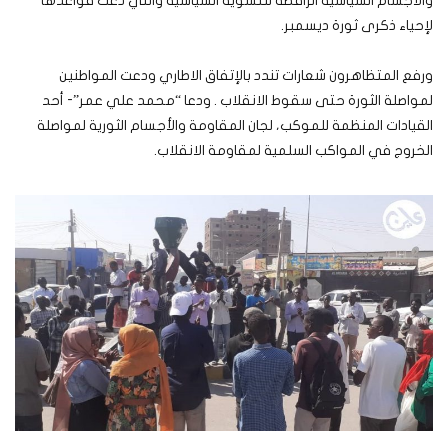
والأجسام السياسية الرافضة للتسوية السياسية والتي دعت قواعدها
لإحياء ذكرى ثورة ديسمبر.
ورفع المتظاهرون شعارات تندد بالإتفاق الاطاري ودعت المواطنين
لمواصلة الثورة حتى سقوط الانقلاب . ودعا “محمد علي عمر”- أحد
القيادات المنظمة للموكب، لجان المقاومة والأجسام الثورية لمواصلة
الخروج في المواكب السلمية لمقاومة الانقلاب.