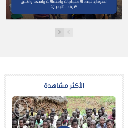
السودان: تجدد الاحتجاجات واعتقالات واسعة واطلاق
كثيف لـ(البمبان)
اﻷكثر مشاهدة