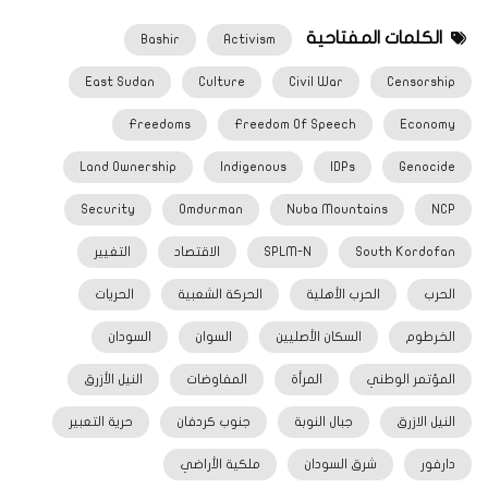
الكلمات المفتاحية
Bashir
Activism
East Sudan
Culture
Civil War
Censorship
Freedoms
Freedom Of Speech
Economy
Land Ownership
Indigenous
IDPs
Genocide
Security
Omdurman
Nuba Mountains
NCP
South Kordofan
SPLM-N
الاقتصاد
التغيير
الحرب
الحرب الأهلية
الحركة الشعبية
الحريات
الخرطوم
السكان الأصليين
السوان
السودان
المؤتمر الوطني
المرأة
المفاوضات
النيل الأزرق
النيل الازرق
جبال النوبة
جنوب كردفان
حرية التعبير
دارفور
شرق السودان
ملكية الأراضي