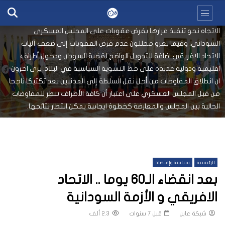
الافريقي والمحددة بستين يوما للمجلس العسكري في السودان الى نقل
السلطة الى المدنيين في البلاد، لم يبادر إلى الدول الأعضاء الرغبة في
الاتجاه نحو تنفيذ قرارها بفرض عقوبات على المجلس العسكري
السوداني. وفيما يعزو محللون عدم فرض العقوبات إلى ضعف آليات
الاتحاد الافريقي اضافة للتدويل الواضح لقضية السودان ودخول أطراف
اقليمية ودولية عديدة على خط التسوية السياسية في البلاد. يرى اخرون
ان انطلاق المفاوضات من أجل نقل السلطة إلى المدنيين يعد تكتيكا ناجحا
من قبل المجلس العسكري على اعتبار أن كافة الأطراف تنظر للمفاوضات
الحالية بين المجلس والمعارضة كخطوة ايجابية يمكن انتظار نتائجها.
الرئيسية
سياسة وإقتصاد
بعد انقضاء الـ60 يوما .. الاتحاد
الافريقي و الأزمة السودانية
شبكة عاين
قبل 7 سنوات
2.3 ألف