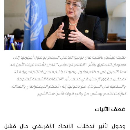
طلبت ميشيل باشليه في يونيو الماضي السماح بوصول أجهزتها إلى
السودان للتحقيق بشأن “القمع الوحشي” الذي نفّذته قوات الأمن ضد
المتظاهرين في مطلع الشهر. وصرحت باشليه لدى افتتاح الدورة الـ41
لمجلس حقوق الإنسان في جنيف، أن “الانتفاضة الشعبية الملهمة
والسلمية في السودان، مع دعوتها إلى الحكم الديمقراطي والعدالة،
تعرّضت لقمع وحشي من جانب قوات الأمن هذا الشهر
ضعف الآليات
وحول تأثير تدخلات الاتحاد الافريقي حال فشل