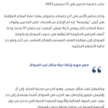
جانب خمسة مدنيين في 31 ديسمبر 2023.
وذكر مجلس الأمن في آخر جلساته بخصوص بعثة حفظ السلام المؤقتة
في أبيي “يونيسفا” إنه تم الإبلاغ عن هجمات على المدنيين وقوات
حفظ السلام خلال يومي 3 و4 فبراير، أسفرت عن مقتل 37 مدنيا. ودعا
أعضاء المجلس الحكومة الانتقالية في جنوب السودان وحكومة
السودان إلى معالجة العنف المستمر بالشكل المناسب من أجل وضع حد
لدائرة الانتقام المتكررة.
معبر مهم لإنقاذ حياة سكان غرب السودان
وبالمقابل لفت فضّال عيسى، وهو تاجر من مدينة المجلد إلى أن
إقليمي دارفور وكردفان بعد الحرب في السودان أصبحا يعتمدان إلى حد
بعيد على المواد الغذائية والأدوية المنقذة للحياة التي تدخل من دول
أفريقية لاسيما عبر يوغندا ودولة جنوب السودان.