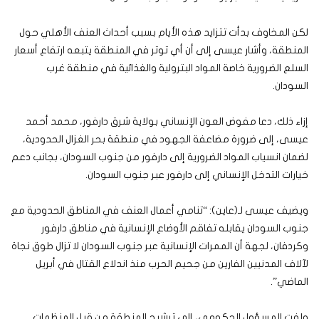
لكن المخاوف بدأت تتزايد هذه الأيام بسبب أحداث العنف الأهلي حول
المنطقة، وأشار عيسى إلى أن أي توتر في المنطقة يتبعه ارتفاع أسعار
السلع الضرورية خاصة المواد البترولية والغذائية في منطقة غرب
السودان.
إزاء ذلك، دعا مفوض العون الإنساني بولاية شرق دارفور، محمد أحمد
عيسى، إلى ضرورة مضاعفة الجهود في منطقة بحر الغزال الحدودية،
لضمان انسياب المواد الضرورية إلى دارفور من جنوب السودان، بجانب دعم
خيارات التدخل الإنساني إلى دارفور عبر جنوب السودان.
ويضيف عيسى لـ(عاين): “تنامي أعمال العنف في المناطق الحدودية مع
جنوب السودان يقابله تفاقم الأوضاع الإنسانية في مناطق دارفور
وكردفان، لجهة أن الممرات الإنسانية عبر جنوب السودان لا تزال طوق نجاة
لآلاف المدنيين الفارين من جحيم الحرب منذ اندلاع القتال في أبريل
الماضي”.
ولفت المسؤول الحكومي، إلى ترشيح المنطقة من قبل المنظمات