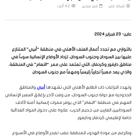
شبكة عاين
قبل سنتين
4.2 ألف
عاين- 23 فبراير 2024
بالتوازي مع تجدد أعمال العنف الأهلي في منطقة “أبيي” المتنازع
عليها بين السودان وجنوب السودان، تزداد الأوضاع الإنسانية سوءاً في
مناطق دارفور وكردفان، التي تعتمد على ممر “النعام” في المنطقة،
والذي يعد معبراً تجارياً رئيسياً ومهماً مع جنوب السودان
.
وتهدد النزاعات ذات الطابع الأهلي التي تشهدها
أبيي
والمناطق
الحدودية مع دولة جنوب السودان، من وقت لآخر بإغلاق المعبر الإنساني
المهم في منطقة “النعام” الذي يوفر ممرات إنسانية آمنة لآلاف
السودانيين الفارين من جحيم الحرب، علاوة على دخول المواد الغذائية
خاصة لإقليمي كردفان ودارفور.
وبالرغم من عودة الهدوء للمنطقة عقب تفجر الأوضاع في الأسبوع