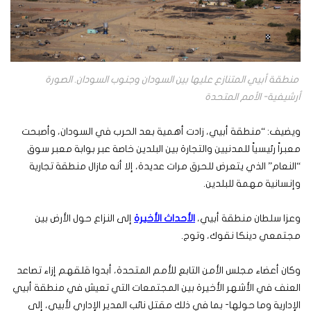
منطقة أبيي المتنازع عليها بين السودان وجنوب السودان. الصورة
أرشيفية- الأمم المتحدة
ويضيف: “منطقة أبيي، زادت أهمية بعد الحرب في السودان، وأصبحت
معبراً رئيسياً للمدنيين والتجارة بين البلدين خاصة عبر بوابة معبر سوق
“النعام” الذي يتعرض للحرق مرات عديدة، إلا أنه مازال منطقة تجارية
وإنسانية مهمة للبلدين.
وعزا سلطان منطقة أبيي،
الأحداث الأخيرة
إلى النزاع حول الأرض بين
مجتمعي دينكا نقوك، وتوج.
وكان أعضاء مجلس الأمن التابع للأمم المتحدة، أبدوا قلقهم إزاء تصاعد
العنف في الأشهر الأخيرة بين المجتمعات التي تعيش في منطقة أبيي
الإدارية وما حولها- بما في ذلك مقتل نائب المدير الإداري لأبيي، إلى