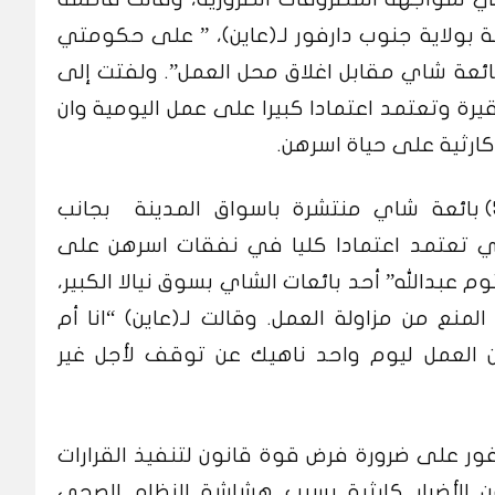
ة بولاية جنوب دارفور لـ(عاين)، ” على حكومتي
 بائعة شاي مقابل اغلاق محل العمل”. ولفتت إلى
قيرة وتعتمد اعتمادا كبيرا على عمل اليومية وان
كارثية على حياة اسرهن.
وأشارت فاطمة الى أن نحو (٥٦٠٠) بائعة شاي منتشرة باسواق المدينة بجانب
التي تعتمد اعتمادا كليا في نفقات اسرهن على
م عبدالله” أحد بائعات الشاي بسوق نيالا الكبير،
 المنع من مزاولة العمل. وقالت لـ(عاين) “انا أم
 العمل ليوم واحد ناهيك عن توقف لأجل غير
ور على ضرورة فرض قوة قانون لتنفيذ القرارات
 الأضرار كارثية بسبب هشاشة النظام الصحي