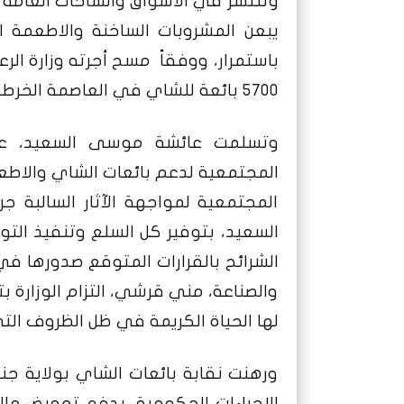
وتنتشر في الأسواق والساحات العامة 
يبعن المشروبات الساخنة والاطعمة ال
5700 بائعة للشاي في العاصمة الخرطوم وحدها.
وتسلمت عائشة موسى السعيد، عضو
المجتمعية لدعم بائعات الشاي والاطعم
المجتمعية لمواجهة الآثار السالبة جر
السعيد، بتوفير كل السلع وتنفيذ التوص
الشرائح بالقرارات المتوقع صدورها في
والصناعة، مني قرشي، التزام الوزارة ب
لها الحياة الكريمة في ظل الظروف الت
ورهنت نقابة بائعات الشاي بولاية ج
الإجراءات الحكومية، بدفع تعويض ما