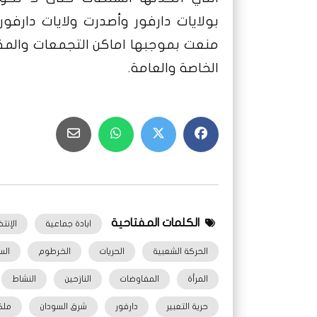
بولايات دارفور
وأصدرت ولايات دارفور 
منعت بموجبها اماكن التجمعات والمقا
الخاصة والعامة.
الكلمات المفتاحية
ابادة جماعية
الإنت
الحركة الشعبية
الحريات
الخرطوم
الس
المرأة
المفاوضات
النازحين
النشاط
حرية التعبير
دارفور
شرق السودان
ملك