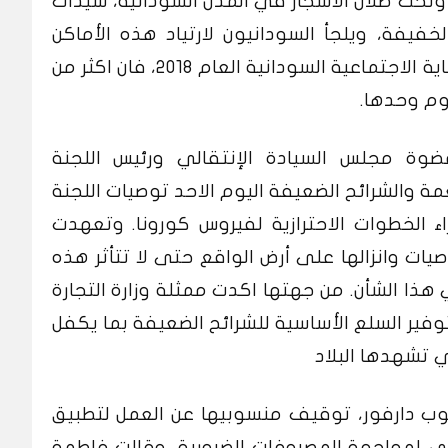
وتحت ظلال الاشجار في المدن السودانية، سيدات
خفيفة، ويلجأ السودانيون لارتياد هذه الأماكن
باستمرار، ووفقاً مسح أجرته وزارة الرعاية الاجتماعية السودانية العام 2018، فان اكثر من
ة مجلس السيادة الإنتقالي ورئيس اللجنة
ة والشرائح الضعيفة اليوم الاحد توصيات اللجنة
اء الخطوات الاحترازية لفيروس كورونا.
وتعهدت
يات وانزالها على أرض الواقع حتى لا تتأثر هذه
 هذا الشأن.
من جهتها اكدت ممثلة وزارة التجارة
توفير السلع الأساسية للشرائح الضعيفة بما يكفل
ي تشهدها البلاد
نوب دارفور، توقيف منسوبيها عن العمل لتطبيق
لي لمواجهة المصروفات الضرورية، وقالت فاطمة