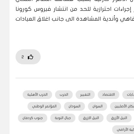
إجراءات احترازية للحد من انتشار فيروس كورونا
هي وأندية المشاهدة الى جانب اغلاق العيادات
2
خابات
الاقتصاد
التغيير
الحرب
الحرب الأهلية
كان الأصليين
السوان
السودان
المؤتمر الوطني
النيل الأزرق
النيل الازرق
جبال النوبة
جنوب كردفان
ية الأراضي