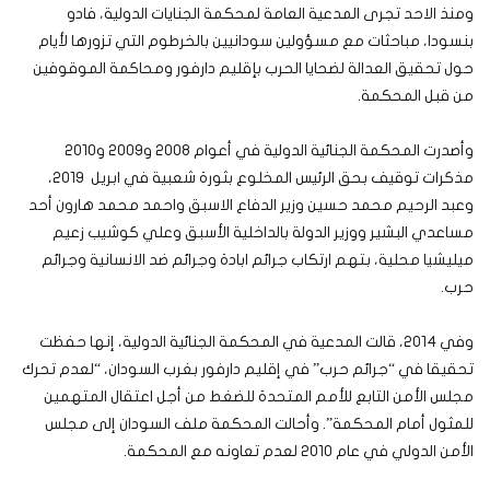
ومنذ الاحد تجرى المدعية العامة لمحكمة الجنايات الدولية، فادو
بنسودا، مباحثات مع مسؤولين سودانيين بالخرطوم التي تزورها لأيام
حول تحقيق العدالة لضحايا الحرب بإقليم دارفور ومحاكمة الموقوفين
من قبل المحكمة.
وأصدرت المحكمة الجنائية الدولية في أعوام 2008 و2009 و2010
مذكرات توقيف بحق الرئيس المخلوع بثورة شعبية في ابريل 2019،
وعبد الرحيم محمد حسين وزير الدفاع الاسبق واحمد محمد هارون أحد
مساعدي البشير ووزير الدولة بالداخلية الأسبق وعلي كوشيب زعيم
ميليشيا محلية، بتهم ارتكاب جرائم ابادة وجرائم ضد الانسانية وجرائم
حرب.
وفي 2014، قالت المدعية في المحكمة الجنائية الدولية، إنها حفظت
تحقيقا في “جرائم حرب” في إقليم دارفور بغرب السودان، “لعدم تحرك
مجلس الأمن التابع للأمم المتحدة للضغط من أجل اعتقال المتهمين
للمثول أمام المحكمة”. وأحالت المحكمة ملف السودان إلى مجلس
الأمن الدولي في عام 2010 لعدم تعاونه مع المحكمة.