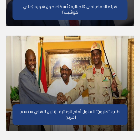
هيئة الدفاع لدى (الجنائية) تُشكك حول هوية (علي
كوشيب)
طلب “هارون” المثول أمام الجنائية.. زنازين لاهاي ستسع
آخرين