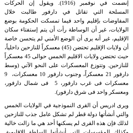
إنضمت في نوفمبر (1916). ويقول إن الحركات 
المسلحة التي تقاتل في دارفور طالبت خلال 
المفاوضات بإقليم واحد فيما تمسكت الحكومة بوضع 
الولايات، غير أن الوساطة رأت أن يتم إستفتاء سكان 
الإقليم، غير أنه يرى أن الوضع الأمني لم يتحسن خاصة 
أن ولايات الإقليم تحتضن (45) معسكراً للنازحين داخلياً، 
حيث تحتضن ولايات الاقليم الخمس حوالى 45 معسكراً 
للنازحين. وتتوزع المعسكرات على النحو الآتي (وسط 
دارفور 21 معسكراً، وجنوب دارفور 10 معسكرات،  9 
معسكرات فى غرب دارفور، 5  فى شمال دارفور، 
ومعسكر واحد فى شرق دارفور).
ويرى ادريس أن القرى النموذجية في الولايات الخمس 
والتي أنشأتها دولة قطر لم تشكل عامل جذب للنازحين 
لذلك فإن هذه القرى لم يسكنها أحد هي ما زالت خالية 
وكذلك المؤسسات التي أنشأتها السلطة الإقليمية. 