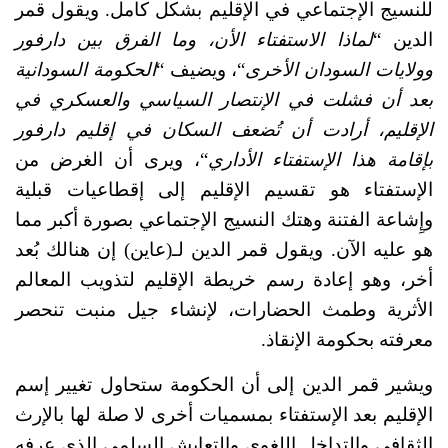
للنسيج الإجتماعي في الإقليم بشكل كامل. ويقول قمر 
الدين “
لماذا الاستفتاء الأن، وما الفرق بين دارفور 
وولايات السودان الأخرى
“، ويضيف “
الحكومة السودانية 
بعد أن فشلت في الإنتصار السياسي والعسكري في 
الإقليم، أرادت أن تُضعف السكان في إقليم دارفور 
بإقامة هذا الإستفتاء الأداري
“، ويرى أن الغرض من 
الإستفتاء هو تقسيم الإقليم إلى إقطاعيات قبلية 
وإِشاعة الفتنة وهتك النسيج الإجتماعي بصورة أكبر مما 
هو عليه الآن. ويقول قمر الدين لـ(عاين) إن هنالك بُعد 
أخر، وهو إعادة رسم خريطة الإقليم لتذويب المعالم 
الأثرية وطمث الحضارات، لإنشاء جيل منبت تنحصر 
معرفته بحكومة الإنقاذ.
ويشير قمر الدين إلى أن الحكومة ستحاول تغيير إسم 
الإقليم بعد الإستفتاء بمسميات أخرى لا صلة لها بالإرث 
الثقافي والتداخل اللغوي والتعايش السلمي الذي عرفه 