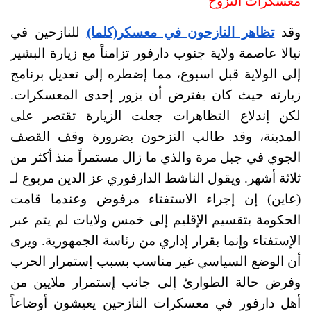
معسكرات النزوح
وقد 
تظاهر النازحون في معسكر(كلما)
 للنازحين في 
نيالا عاصمة ولاية جنوب دارفور تزامناً مع زيارة البشير 
إلى الولاية قبل اسبوع، مما إضطره إلى تعديل برنامج 
زيارته حيث كان يفترض أن يزور إحدى المعسكرات. 
لكن إندلاع التظاهرات جعلت الزيارة تقتصر على 
المدينة، وقد طالب النزحون بضرورة وقف القصف 
الجوي في جبل مرة والذي ما زال مستمراً منذ أكثر من 
ثلاثة أشهر. ويقول الناشط الدارفوري عز الدين مربوع لـ 
(عاين) إن إجراء الاستفتاء مرفوض وعندما قامت 
الحكومة بتقسيم الإقليم إلى خمس ولايات لم يتم عبر 
الإستفتاء وإنما بقرار إداري من رئاسة الجمهورية. ويرى 
أن الوضع السياسي غير مناسب بسبب إستمرار الحرب 
وفرض حالة الطوارئ إلى جانب إستمرار ملايين من 
أهل دارفور في معسكرات النازحين يعيشون أوضاعاً 