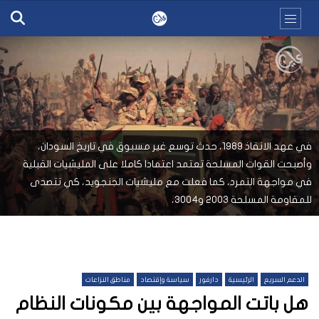
في عهد الانقاذ 1989، حدث توسع غير مسبوق في تاريخ السودان،
وأصبحت القوات المسلحة تعتمد اعتمادا كاملا على المليشيات القبلية
في مواجهة التمرد، كما فعلت مع مليشيات الجنجويد، كي تتصدى
للمقاومة المسلحة 2003 و3004،
الدعم السريع
الرئيسية
دارفور
سياسة وإقتصاد
مناطق النزاعات
هل باتت المواجهة بين مكونات النظام