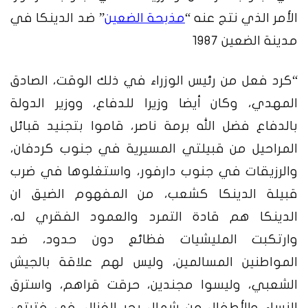
الأمر الذي نتج عنه
“
مذبحة الضعين
”
ضد الدينكا في
مدينة الضعين 1987
“كرد فعل من رئيس الوزراء في ذلك الوقت، الصادق
المهدي، وكان أيضا وزيرا للدفاع، ووزير الدولة
بالدفاع فضل الله برمة ناصر، قاموا بتجنيد قبائل
المراحيل من قبيلتي المسيرية في جنوب كردفان،
والرزيقات في جنوب دارفور، واستغلوها في ضرب
قبيلة الدينكا كشعب، من المفهوم الضيق ان
الدينكا هم قادة التمرد والعمود الفقري له،
وارتكبت المليشيات فظائع دون حدود، ضد
المواطنين المسالمين، وليس لهم علاقة بالجيش
الشعبي، وليسوا مجندين، حرقت قراهم، واسترق
النساء والأطفال من شمال بحر الغزال، في فترتي