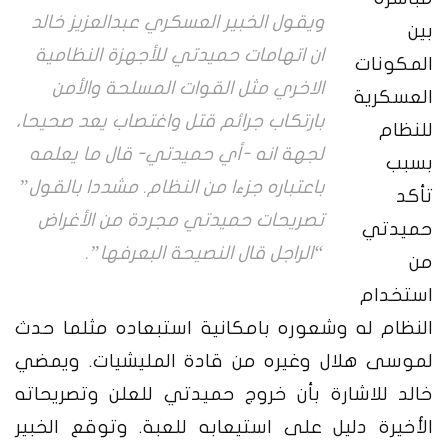
ويقول الخبير العسكري عبدالعزيز خالد
بين
ان اتهامات حميدتي للأجهزة النظامية
المكونات
الاخري مثل القوات المسلحة والأمن
العسكرية
بارتكاب جرائم قتل واغتصاب يعد صحيحا،
للنظام
لجهة انه -أي حميدتي- قال ما يعلمه
بسبب
باعتباره جزءا من النظام. مشددا بالقول”
تأكد
تصريحات حميدتي مجردة من الأغراض
حميدتي
“الراجل قال النصيحة البعرفها”.
من
استخدام
النظام له وشعوره بامكانية استبعاده مثلما حدث
لموسى هلال وغيره من قادة المليشيات. ويمضي
خالد للاشارة بأن خروج حميدتي للعلن وتصريحاته
الأخيرة دليل على استيعابه للعبة. وتوقع الخبير