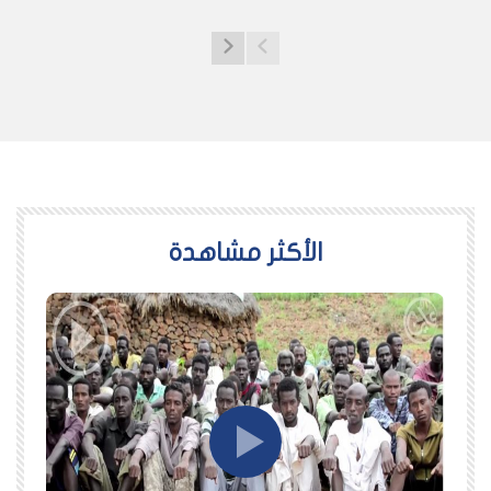
اﻷكثر مشاهدة